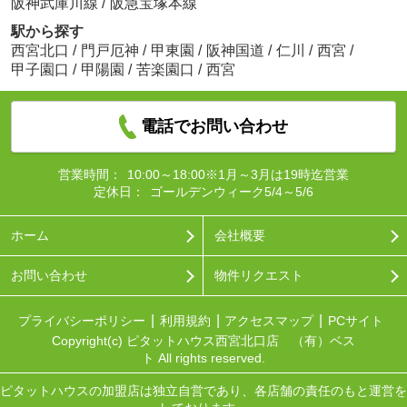
阪神武庫川線
/
阪急宝塚本線
駅から探す
西宮北口
/
門戸厄神
/
甲東園
/
阪神国道
/
仁川
/
西宮
/
甲子園口
/
甲陽園
/
苦楽園口
/
西宮
電話でお問い合わせ
営業時間：
10:00～18:00※1月～3月は19時迄営業
定休日：
ゴールデンウィーク5/4～5/6
ホーム
会社概要
お問い合わせ
物件リクエスト
プライバシーポリシー
利用規約
アクセスマップ
PCサイト
Copyright(c) ピタットハウス西宮北口店 （有）ベス
ト All rights reserved.
ピタットハウスの加盟店は独立自営であり、各店舗の責任のもと運営を