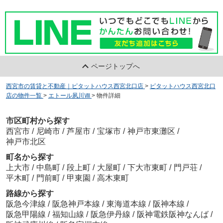
ページトップへ
西宮市の賃貸と不動産｜ピタットハウス西宮北口店
>
ピタットハウス西宮北口
店の物件一覧
>
エトール夙川Ⅷ
>
物件詳細
市区町村から探す
西宮市
/
尼崎市
/
芦屋市
/
宝塚市
/
神戸市東灘区
/
神戸市北区
町名から探す
上大市
/
中島町
/
段上町
/
大屋町
/
下大市東町
/
門戸荘
/
平木町
/
門前町
/
甲東園
/
高木東町
路線から探す
阪急今津線
/
阪急神戸本線
/
東海道本線
/
阪神本線
/
阪急甲陽線
/
福知山線
/
阪急伊丹線
/
阪神電鉄阪神なんば
/