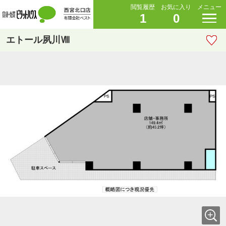
閲覧履歴
お気に入り
メニュー
1
0
エトール夙川Ⅷ