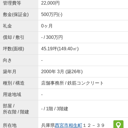
管理費等
22,000円
敷金(保証金)
500万円(-)
礼金
0ヶ月
償却 / 敷引
- / 300万円
坪数(面積)
45.19坪(149.40㎡)
向き
-
築年月
2000年 3月 (築26年)
種別 / 構造
店舗事務所 / 鉄筋コンクリート
用途地域
-
部屋 /
- / 1階 / 3階建
所在階 / 階建
所在地
兵庫県
西宮市
相生町
１２－３９