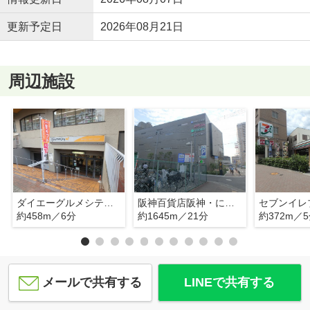
更新予定日
2026年08月21日
周辺施設
ダイエーグルメシティ 夙川店
阪神百貨店阪神・にしのみや
約458m／6分
約1645m／21分
約372m／
メールで共有する
LINEで共有する