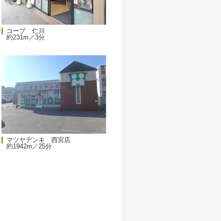
コープ 仁川
約231m／3分
マツヤデンキ 西宮店
約1942m／25分