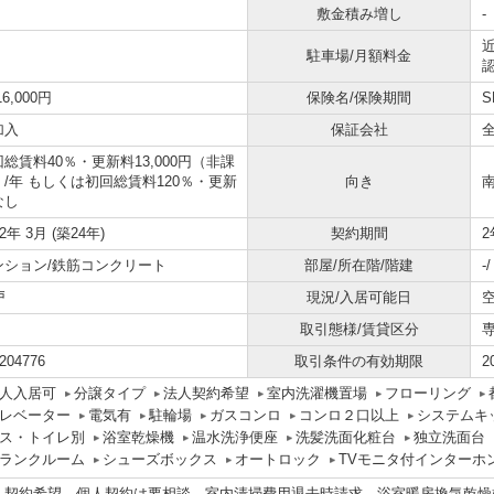
敷金積み増し
-
近
駐車場/月額料金
16,000円
保険名/保険期間
S
加入
保証会社
総賃料40％・更新料13,000円（非課
）/年 もしくは初回総賃料120％・更新
向き
なし
02年 3月 (築24年)
契約期間
2
ンション/鉄筋コンクリート
部屋/所在階/階建
-
戸
現況/入居可能日
取引態様/賃貸区分
204776
取引条件の有効期限
2
人入居可
分譲タイプ
法人契約希望
室内洗濯機置場
フローリング
レベーター
電気有
駐輪場
ガスコンロ
コンロ２口以上
システムキ
ス・トイレ別
浴室乾燥機
温水洗浄便座
洗髪洗面化粧台
独立洗面台
ランクルーム
シューズボックス
オートロック
TVモニタ付インターホ
人契約希望、個人契約は要相談。室内清掃費用退去時請求。浴室暖房換気乾燥