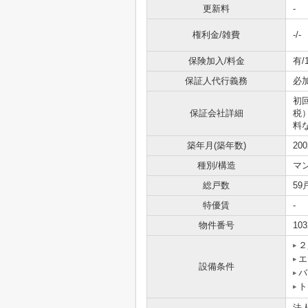
更新料
-
権利金/雑費
-/-
保険加入/料金
有/
保証人代行義務
必
初回
保証会社詳細
税
料
築年月(築年数)
20
種別/構造
マ
総戸数
59
特優賃
-
物件番号
103
２
エ
設備条件
バ
ト
法