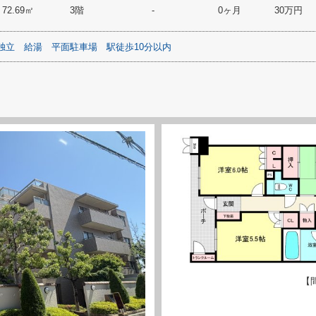
72.69㎡
3階
-
0ヶ月
30万円
独立
給湯
平面駐車場
駅徒歩10分以内
【