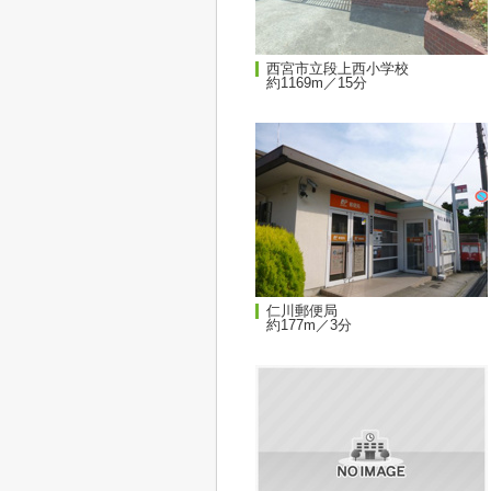
西宮市立段上西小学校
約1169m／15分
仁川郵便局
約177m／3分