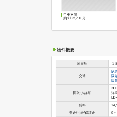
甲東支所
約800m／10分
物件概要
所在地
兵
阪
交通
阪
阪
3L
間取り/詳細
洋室
LD
賃料
14
敷金/礼金/保証金
0ヶ