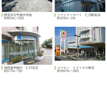
西宮市立甲陵中学校
ファミリーマート 仁川駅前店
約821m／11分
約121m／2分
池田泉州銀行 仁川支店
コーナン イズミヤ小林店
約177m／3分
約1917m／24分