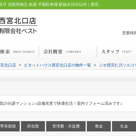
ジオ西宮仁川ソルコリーナ｜オンライン内見可 洗面所独立 給湯 平面駐車場 駅徒歩10分以内｜西宮市の賃貸と不動産｜ピタットハウス西宮北口店
営業時間
西宮北口店
>
ピタットハウス西宮北口店の物件一覧
>
ジオ西宮仁川ソルコ
気の分譲マンション♪設備充実で快適生活！室内リフォーム済みです♪
専有面積
所在階
管理費・共益費
敷金
礼金