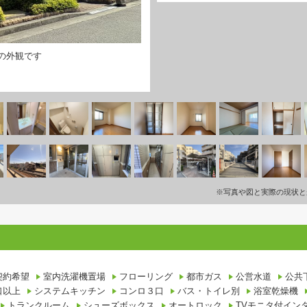
の外観です
※写真や図と実際の現状と
契約希望
室内洗濯機置場
フローリング
都市ガス
公営水道
公共
口以上
システムキッチン
コンロ３口
バス・トイレ別
浴室乾燥機
トランクルーム
シューズボックス
オートロック
TVモニタ付イン