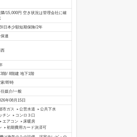
隣/15,000円 空き状況は管理会社に確
認
BI日本少額短期保険/2年
全保連
南西
年
/ 3階/ 8階建 地下1階
空家/即時
専任媒介/一般
026年08月15日
都市ガス
公営水道
公共下水
ッチン
コンロ３口
エアコン
床暖房
ン
初期費用カード決済可
機は換気のみの設備。浴室テレビ・ウ