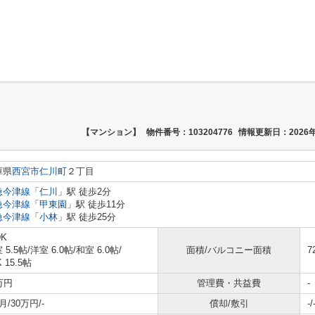
【マンション】
物件番号：103204776
情報更新日：2026年
庫県
西宮市
仁川町
２丁目
急今津線
「
仁川
」駅 徒歩2分
急今津線
「
甲東園
」駅 徒歩11分
急今津線
「
小林
」駅 徒歩25分
DK
 5.5帖
/
洋室 6.0帖
/
和室 6.0帖
/
面積/バルコニー面積
7
K 15.5帖
万円
管理費・共益費
-
月/30万円/-
償却/敷引
-/