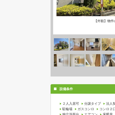
【外観】物件
設備条件
２人入居可
分譲タイプ
法人
駐輪場
ガスコンロ
コンロ２
独立洗面台
エアコン
床暖房