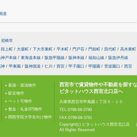
国道
尼崎市
段上町
/
大屋町
/
下大市東町
/
平木町
/
門戸荘
/
門前町
/
田代町
/
高木東町
急神戸本線
/
東海道本線
/
阪急甲陽線
/
阪神本線
/
福知山線
/
阪急伊丹線
厄神
/
甲東園
/
阪神国道
/
仁川
/
西宮
/
甲子園口
/
甲陽園
/
苦楽園口
/
西宮
西宮市で賃貸物件や不動産を探す
新築・築浅物件
ピタットハウス西宮北口店へ
駅近物件
ペット可物件
兵庫県西宮市甲風園１丁目５－１０
敷金・礼金0円物件
TEL:0798-69-3790
関西学院大学生向け物件
FAX:0798-69-3791
Copyright(c) ピタットハウス西宮北口店
All Rights Reserved.