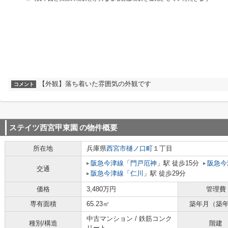
【外観】落ち着いた雰囲気の外観です
コメント
ステイツ西宮甲東園
の物件概要
所在地
兵庫県
西宮市
樋ノ口町
１丁目
阪急今津線
「
門戸厄神
」駅 徒歩15分
阪急今
交通
阪急今津線
「
仁川
」駅 徒歩29分
価格
3,480万円
管理費
専有面積
65.23㎡
築年月（築
中古マンション / 鉄筋コンク
種別/構造
階建
リート