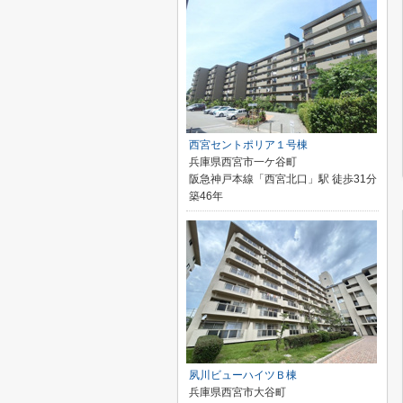
西宮セントポリア１号棟
兵庫県西宮市一ケ谷町
阪急神戸本線「西宮北口」駅 徒歩31分
築46年
夙川ビューハイツＢ棟
兵庫県西宮市大谷町