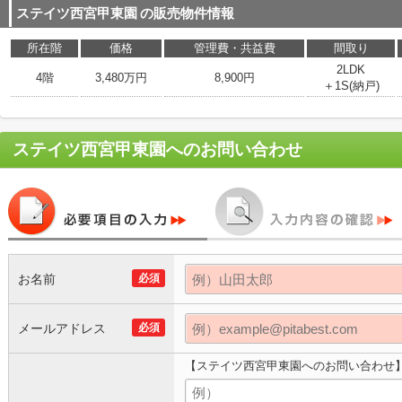
ステイツ西宮甲東園
の販売物件情報
所在階
価格
管理費・共益費
間取り
2LDK
4階
3,480万円
8,900円
＋1S(納戸)
ステイツ西宮甲東園
へのお問い合わせ
お名前
必須
メールアドレス
必須
【ステイツ西宮甲東園へのお問い合わせ