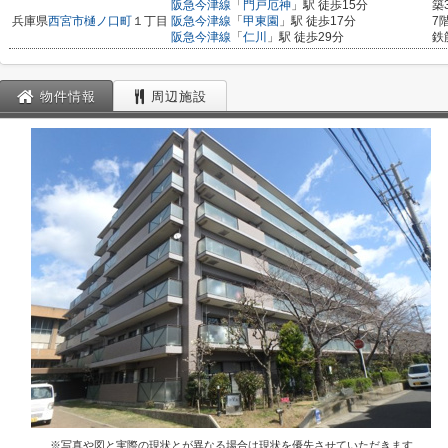
阪急今津線
「
門戸厄神
」駅 徒歩15分
築
兵庫県
西宮市
樋ノ口町
１丁目
阪急今津線
「
甲東園
」駅 徒歩17分
7
阪急今津線
「
仁川
」駅 徒歩29分
鉄
物件情報
周辺施設
※写真や図と実際の現状とが異なる場合は現状を優先させていただきます