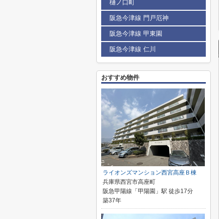
樋ノ口町
阪急今津線 門戸厄神
阪急今津線 甲東園
阪急今津線 仁川
おすすめ物件
ライオンズマンション西宮高座Ｂ棟
兵庫県西宮市高座町
阪急甲陽線「甲陽園」駅 徒歩17分
築37年