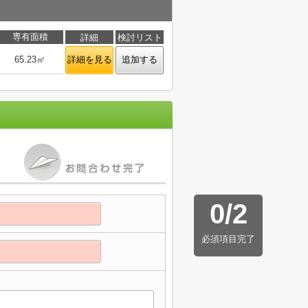
専有面積
詳細
検討リスト
65.23㎡
詳細を見る
追加する
0
/
2
必須項目完了
】