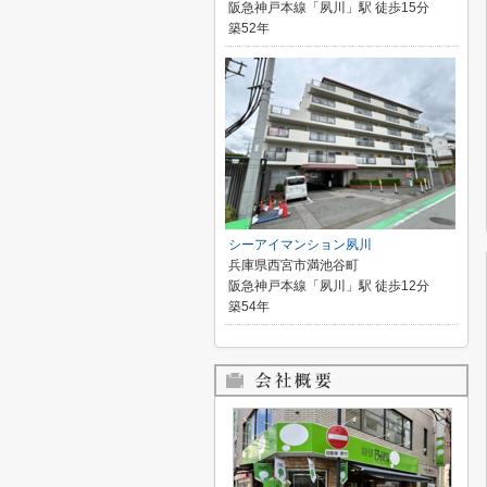
阪急神戸本線「夙川」駅 徒歩15分
築52年
シーアイマンション夙川
兵庫県西宮市満池谷町
阪急神戸本線「夙川」駅 徒歩12分
築54年