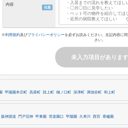
内容
任意
※
利用規約
及び
プライバシーポリシー
を必ずお読みください。左記内容に同
さい。
未入力項目がありま
園
甲陽園本庄町
高座町
段上町
樋ノ口町
深津町
満池谷町
和上町
阪神国道
門戸厄神
甲東園
苦楽園口
甲陽園
久寿川
西宮
香櫨園