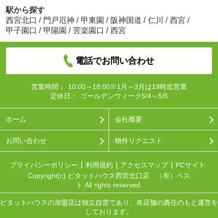
駅から探す
西宮北口
/
門戸厄神
/
甲東園
/
阪神国道
/
仁川
/
西宮
/
甲子園口
/
甲陽園
/
苦楽園口
/
西宮
電話でお問い合わせ
営業時間：
10:00～18:00※1月～3月は19時迄営業
定休日：
ゴールデンウィーク5/4～5/6
ホーム
会社概要
お問い合わせ
物件リクエスト
プライバシーポリシー
利用規約
アクセスマップ
PCサイト
Copyright(c) ピタットハウス西宮北口店 （有）ベス
ト All rights reserved.
ピタットハウスの加盟店は独立自営であり、各店舗の責任のもと運営を
しております。