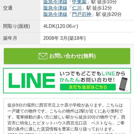
阪急今津線
「
甲東園
」駅 徒歩10分
交通
阪急今津線
「
仁川
」駅 徒歩12分
阪急今津線
「
門戸厄神
」駅 徒歩20分
間取り(面積)
4LDK(120.06㎡)
築年月
2008年 3月(築18年)
お問い合わせ(無料)
徒歩9分の場所に西宮市立上ケ原小学校があります。こちらは
一戸建ての物件です。こちらの物件は2駅が近くにあり便利で
す。電車移動の多い方に嬉しい駅から徒歩10分の物件です。西
宮市に特化したピタットハウス西宮北口店 ベストなら、ご希
望の条件に適した賃貸情報を豊富に取り扱っております。