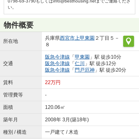
0798-69-3790もしくはinfo@besthousing.netまでご連絡くださ
い。
物件概要
兵庫県
西宮市
上甲東園
２丁目５－
所在地
８
阪急今津線
「
甲東園
」駅 徒歩10分
交通
阪急今津線
「
仁川
」駅 徒歩12分
阪急今津線
「
門戸厄神
」駅 徒歩20分
賃料
22万円
管理費等
-
面積
120.06㎡
築年月
2008年 3月(築18年)
種別 / 構造
一戸建て / 木造