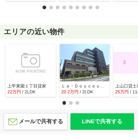
エリアの近い物件
上甲東園１丁目貸家
Ｌａ・Ｄｏｕｃｅｕｒ西宮北口
上山口貸土
22
万
円
/ 2LDK
20.2
万
円
/ 2LDK
25
万
円
/ 1
メールで共有する
LINEで共有する