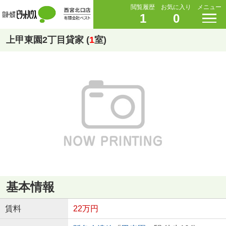
閲覧履歴
お気に入り
メニュー
1
0
上甲東園2丁目貸家 (
1
室)
基本情報
賃料
22万円