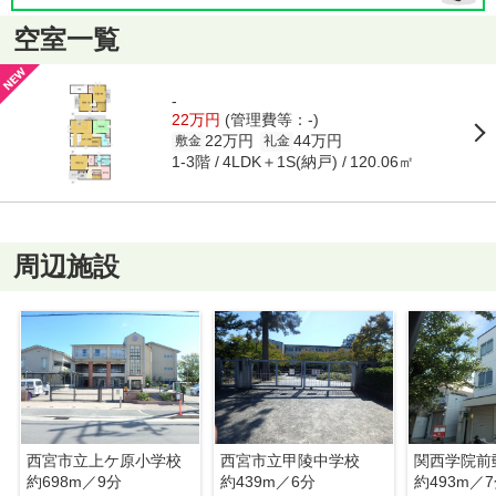
空室一覧
-
22万円
(管理費等：-)
22万円
44万円
敷金
礼金
1-3階
4LDK＋1S(納戸)
120.06㎡
周辺施設
西宮市立上ケ原小学校
西宮市立甲陵中学校
関西学院前
約698m／9分
約439m／6分
約493m／