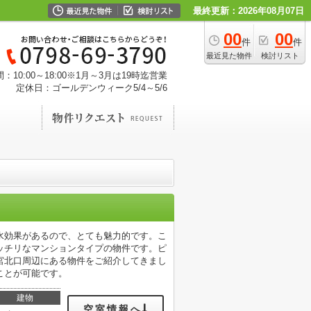
最終更新：2026年08月07日
00
00
件
件
最近見た物件
検討リスト
：10:00～18:00※1月～3月は19時迄営業
定休日：ゴールデンウィーク5/4～5/6
耐水効果があるので、とても魅力的です。こ
ッチリなマンションタイプの物件です。ピ
宮北口周辺にある物件をご紹介してきまし
ことが可能です。
建物
空室情報へ