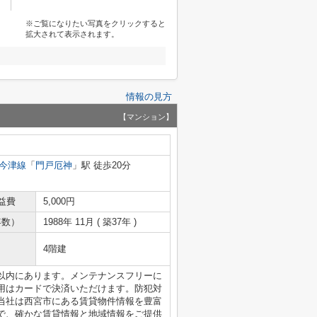
※ご覧になりたい写真をクリックすると
拡大されて表示されます。
情報の見方
【マンション】
今津線
「
門戸厄神
」駅 徒歩20分
益費
5,000円
年数）
1988年 11月 ( 築37年 )
4階建
m以内にあります。メンテナンスフリーに
用はカードで決済いただけます。防犯対
当社は西宮市にある賃貸物件情報を豊富
で、確かな賃貸情報と地域情報をご提供