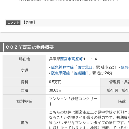
【外観】
コメント
ＣＯＺＹ西宮
の物件概要
所在地
兵庫県
西宮市
高座町
１－１４
阪急神戸本線
「
西宮北口
」駅 徒歩22分
阪急
交通
阪急甲陽線
「
苦楽園口
」駅 徒歩24分
賃料
6.5万円
管理費・共
面積
38.63㎡
築年月（築
マンション / 鉄筋コンクリー
種別/構造
階建
ト
こちらの物件は西宮市立上ケ原中学校が1071
なることが外観タイル張りの魅力です。初期費
備考
策もバッチリなマンションタイプの物件です。
に取り扱っております。地域に密着しているの