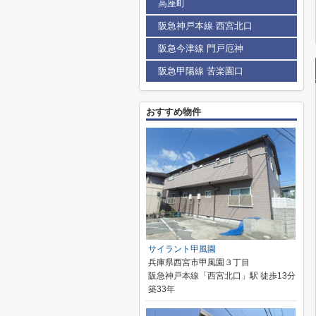
高座町
阪急神戸本線 西宮北口
阪急今津線 門戸厄神
阪急甲陽線 苦楽園口
おすすめ物件
サイラント甲風園
兵庫県西宮市甲風園３丁目
阪急神戸本線「西宮北口」駅 徒歩13分
築33年