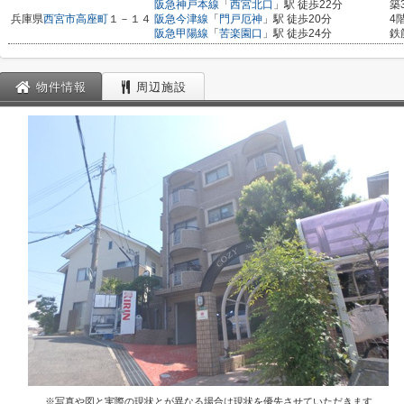
阪急神戸本線
「
西宮北口
」駅 徒歩22分
築
兵庫県
西宮市
高座町
１－１４
阪急今津線
「
門戸厄神
」駅 徒歩20分
4
阪急甲陽線
「
苦楽園口
」駅 徒歩24分
鉄
物件情報
周辺施設
※写真や図と実際の現状とが異なる場合は現状を優先させていただきます