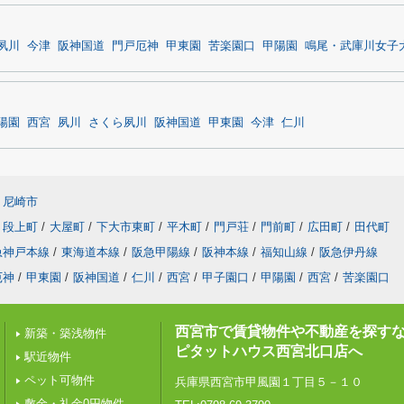
夙川
今津
阪神国道
門戸厄神
甲東園
苦楽園口
甲陽園
鳴尾・武庫川女子
陽園
西宮
夙川
さくら夙川
阪神国道
甲東園
今津
仁川
尼崎市
段上町
/
大屋町
/
下大市東町
/
平木町
/
門戸荘
/
門前町
/
広田町
/
田代町
急神戸本線
/
東海道本線
/
阪急甲陽線
/
阪神本線
/
福知山線
/
阪急伊丹線
厄神
/
甲東園
/
阪神国道
/
仁川
/
西宮
/
甲子園口
/
甲陽園
/
西宮
/
苦楽園口
西宮市で賃貸物件や不動産を探す
新築・築浅物件
ピタットハウス西宮北口店へ
駅近物件
ペット可物件
兵庫県西宮市甲風園１丁目５－１０
敷金・礼金0円物件