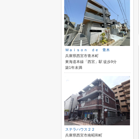
Ｍａｉｓｏｎ ｄｅ 青木
兵庫県西宮市青木町
東海道本線「西宮」駅 徒歩9分
築1年未満
ステラハウス２２
兵庫県西宮市南昭和町