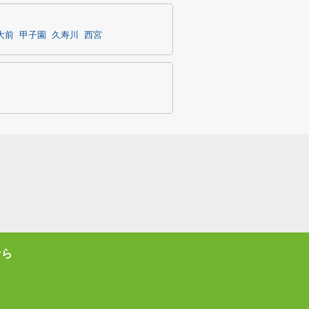
大前
甲子園
久寿川
西宮
なら