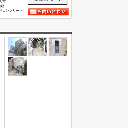
37年
階建
筋コンクリート