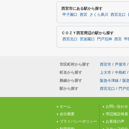
西宮市にある駅から探す
甲子園口
西宮
さくら夙川
西宮北口
ＣＯＺＹ西宮周辺の駅から探す
西宮北口
苦楽園口
門戸厄神
西宮
甲
市区町村から探す
西宮市
/
芦屋市
/
町名から探す
上大市
/
中島町
/
路線から探す
阪急今津線
/
阪
駅から探す
西宮北口
/
門戸
ホーム
お問い合わせ
会社概要
周辺施設検索
プライバシーポリシー
お客様の声
利用規約
スタッフ紹介