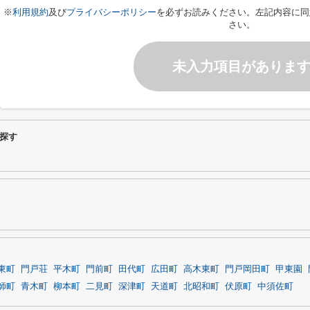
※
利用規約
及び
プライバシーポリシー
を必ずお読みください。左記内容に同
さい。
未入力項目がありま
探す
東町
門戸荘
平木町
門前町
田代町
広田町
高木東町
門戸岡田町
甲東園
師町
青木町
柳本町
二見町
深津町
天道町
北昭和町
伏原町
中須佐町