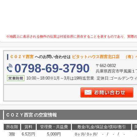
※地図上に表示される物件の位置は付近住所に所在することを表すものであり、実際
ＣＯＺＹ西宮
へのお問い合わせは
ピタットハウス西宮北口店 （有）
0798-69-3790
〒662-0832
兵庫県西宮市甲風園１
10:00～18:00※1月～3月は19時迄営業 定休日:ゴールデンウィー
ＣＯＺＹ西宮
の空室情報
所在階
賃料
管理費・共益費
敷金/礼金/保証金/償却/敷引
3階
6.5万円
5,000円
/
/
/
/
0ヶ月
0ヶ月
-
-
-