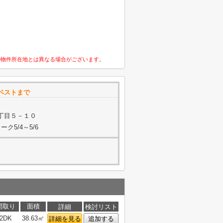
の物件所在地とは異なる場合がございます。
ベストまで
丁目５－１０
ク5/4～5/6
間取り
面積
詳細
検討リスト
2DK
38.63㎡
詳細を見る
追加する