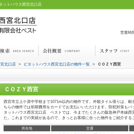
タットハウス西宮北口店
営業時間
西宮北口店
>
ピタットハウス西宮北口店の物件一覧
>
ＣＯＺＹ西宮
ＣＯＺＹ西宮
西宮市立上ケ原中学校まで1071m以内の物件です。外観タイル張りは、
ちらの物件では初期費用をカードでお支払いいただけます。防犯対策もバ
タットハウス西宮北口店 ベストでは、今までたくさんの阪急神戸本線西
た。これまでの実績があるので、きっとお客様に合った物件をご紹介する
所在地
交通