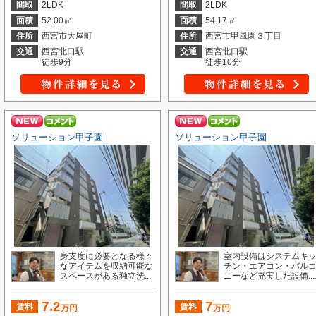
間取
2LDK
間取
2LDK
面積
52.00㎡
面積
54.17㎡
住所
西宮市大屋町
住所
西宮市甲風園３丁目
交通
西宮北口駅
交通
西宮北口駅
徒歩9分
徒歩10分
ソリューション甲子園
ソリューション甲子園
身支度に必要となる様々
室内設備はシステムキ
なアイテムを収納可能な
チン・エアコン・バル
スペースがある独立洗...
ニーなど充実した設備...
7.2
7
賃料
賃料
万円
万円