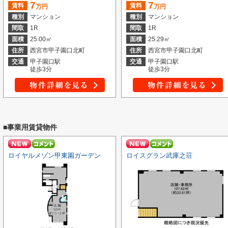
7
7
賃料
賃料
万円
万円
種別
マンション
種別
マンション
間取
1R
間取
1R
面積
25.00㎡
面積
25.29㎡
住所
西宮市甲子園口北町
住所
西宮市甲子園口北町
交通
甲子園口駅
交通
甲子園口駅
徒歩3分
徒歩3分
■事業用賃貸物件
ロイヤルメゾン甲東園ガーデン
ロイスグラン武庫之荘