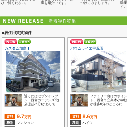
ひご覧ください。
産を紹介中です。
つけてみましょう。
動産
す。
■居住用賃貸物件
カスタム加島Ⅰ
バウムライエ甲風園
近くにはセブンイレブ
ファミリー向けのポイ
ン 西宮ガーデンズ北口
ト、西宮市立高木小学
店(徒歩5分)がありち...
が徒歩8分のところに...
9.7
8.6
賃料
賃料
万円
万円
種別
マンション
種別
ハイツ