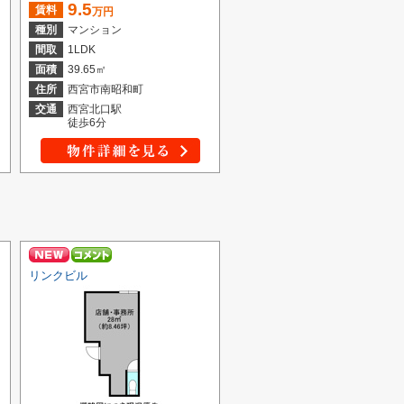
9.5
賃料
万円
種別
マンション
間取
1LDK
面積
39.65㎡
住所
西宮市南昭和町
交通
西宮北口駅
徒歩6分
リンクビル