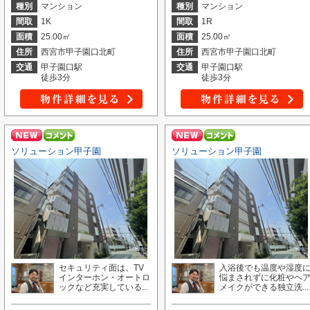
種別
マンション
種別
マンション
間取
1K
間取
1R
面積
25.00㎡
面積
25.00㎡
住所
西宮市甲子園口北町
住所
西宮市甲子園口北町
交通
甲子園口駅
交通
甲子園口駅
徒歩3分
徒歩3分
ソリューション甲子園
ソリューション甲子園
セキュリティ面は、TV
入浴後でも温度や湿度
インターホン・オートロ
悩まされずに化粧やヘ
ックなど充実している...
メイクができる独立洗...