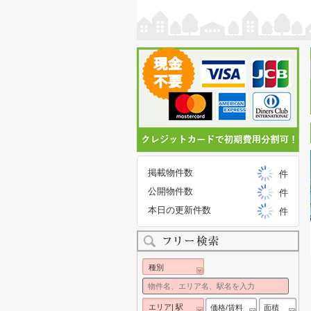
掲載物件数
件
公開物件数
件
本日の更新件数
件
種別
エリア| 駅
価格/賃料
面積