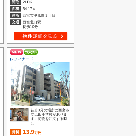
間取
2LDK
面積
54.17㎡
住所
西宮市甲風園３丁目
交通
西宮北口駅
徒歩10分
レフィナード
ッ
徒歩3分の場所に西宮市
コ
立広田小学校がありま
す。荷物を注文する時
に...
13.9
賃料
万円