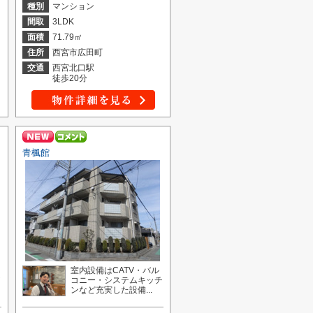
種別
マンション
間取
3LDK
面積
71.79㎡
住所
西宮市広田町
交通
西宮北口駅
徒歩20分
青楓館
に
室内設備はCATV・バル
ア
コニー・システムキッチ
ンなど充実した設備...