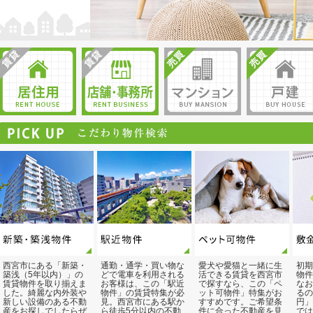
西宮市にある「新築・
通勤・通学・買い物な
愛犬や愛猫と一緒に生
初期
築浅（5年以内）」の
どで電車を利用される
活できる賃貸を西宮市
物件
賃貸物件を取り揃えま
お客様は、この「駅近
で探すなら、この「ペ
なお
した。綺麗な内外装や
物件」の賃貸特集が必
ット可物件」特集がお
るの
新しい設備のある不動
見。西宮市にある駅か
すすめです。ご希望条
円」
産をお探しでしたらぜ
ら徒歩5分以内の不動
件に合った不動産を見
では