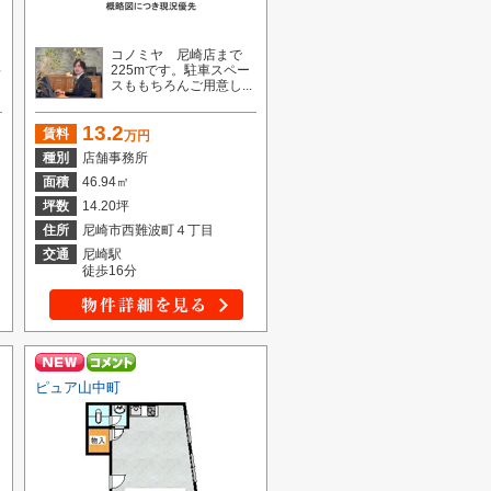
る
コノミヤ 尼崎店まで
要
225mです。駐車スペー
スももちろんご用意し...
13.2
賃料
万円
種別
店舗事務所
面積
46.94㎡
坪数
14.20坪
住所
尼崎市西難波町４丁目
交通
尼崎駅
徒歩16分
ピュア山中町