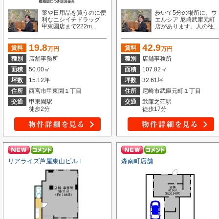
薬や日用品を買うのに便
歩いて5分の場所に、ウ
利なニシイチドラッグ
エルシア 尼崎武庫元町
甲東園店まで222m...
店があります。人の往...
19.8
42.9
賃料
賃料
万円
万円
種別
店舗事務所
種別
店舗事務所
面積
50.00㎡
面積
107.82㎡
坪数
15.12坪
坪数
32.61坪
住所
西宮市甲東園１丁目
住所
尼崎市武庫元町１丁目
交通
甲東園駅
交通
武庫之荘駅
徒歩2分
徒歩17分
リアライズ芦屋東山ビルⅠ
森南町店舗