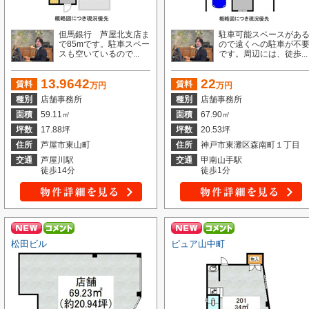
但馬銀行 芦屋北支店ま
駐車可能スペースがあ
で85mです。駐車スペー
ので遠くへの駐車が不
スも空いているので...
です。周辺には、徒歩...
13.9642
22
賃料
賃料
万円
万円
種別
店舗事務所
種別
店舗事務所
面積
59.11㎡
面積
67.90㎡
坪数
17.88坪
坪数
20.53坪
住所
芦屋市東山町
住所
神戸市東灘区森南町１丁目
交通
芦屋川駅
交通
甲南山手駅
徒歩14分
徒歩1分
松田ビル
ピュア山中町