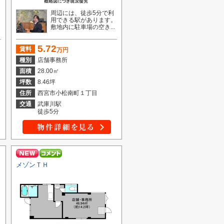
周辺には、徒歩5分で利
用できる駅があります。
敷地内に駐車場の空き...
5.72
賃料
万円
種別
店舗事務所
面積
28.00㎡
坪数
8.46坪
住所
西宮市小松南町１丁目
交通
武庫川駅
徒歩5分
メゾンＴＨ