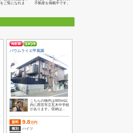
をご覧になれま
不動産を掲載中です。
バウムライエ甲風園
ン
こちらの物件は985m以
校
内に西宮市立瓦木中学校
があります。収納は...
9.8
賃料
万円
種別
ハイツ