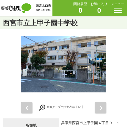
閲覧履歴
お気に入り
メニュー
0
0
西宮市立上甲子園中学校
前
次
画像タップで拡大表示【
1
/1】
兵庫県西宮市上甲子園４丁目９－１
所在地