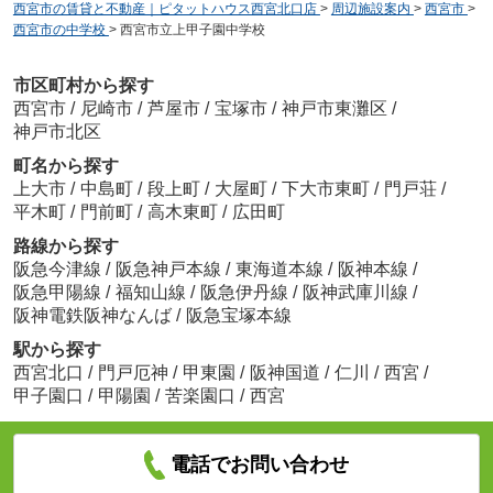
西宮市の賃貸と不動産｜ピタットハウス西宮北口店
>
周辺施設案内
>
西宮市
>
西宮市の中学校
>
西宮市立上甲子園中学校
市区町村から探す
西宮市
/
尼崎市
/
芦屋市
/
宝塚市
/
神戸市東灘区
/
神戸市北区
町名から探す
上大市
/
中島町
/
段上町
/
大屋町
/
下大市東町
/
門戸荘
/
平木町
/
門前町
/
高木東町
/
広田町
路線から探す
阪急今津線
/
阪急神戸本線
/
東海道本線
/
阪神本線
/
阪急甲陽線
/
福知山線
/
阪急伊丹線
/
阪神武庫川線
/
阪神電鉄阪神なんば
/
阪急宝塚本線
駅から探す
西宮北口
/
門戸厄神
/
甲東園
/
阪神国道
/
仁川
/
西宮
/
甲子園口
/
甲陽園
/
苦楽園口
/
西宮
電話でお問い合わせ