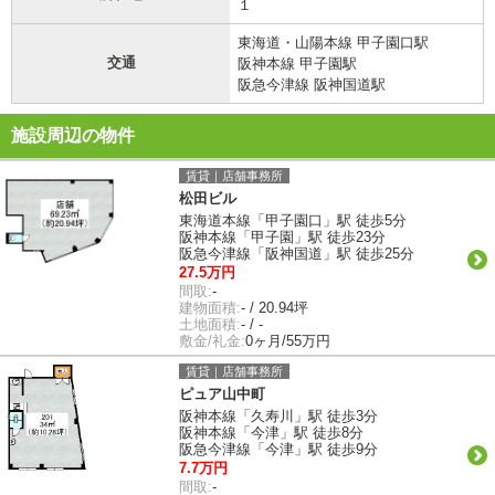
１
東海道・山陽本線 甲子園口駅
交通
阪神本線 甲子園駅
阪急今津線 阪神国道駅
施設周辺の物件
賃貸｜店舗事務所
松田ビル
東海道本線「甲子園口」駅 徒歩5分
阪神本線「甲子園」駅 徒歩23分
阪急今津線「阪神国道」駅 徒歩25分
27.5万円
間取:
-
建物面積:
- / 20.94坪
土地面積:
- / -
敷金/礼金:
0ヶ月/55万円
賃貸｜店舗事務所
ピュア山中町
阪神本線「久寿川」駅 徒歩3分
阪神本線「今津」駅 徒歩8分
阪急今津線「今津」駅 徒歩9分
7.7万円
間取:
-