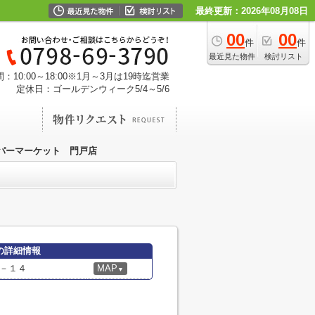
最終更新：2026年08月08日
00
00
件
件
最近見た物件
検討リスト
：10:00～18:00※1月～3月は19時迄営業
定休日：ゴールデンウィーク5/4～5/6
パーマーケット 門戸店
の詳細情報
－１４
MAP
▼