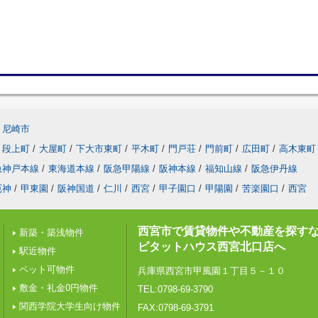
尼崎市
段上町
/
大屋町
/
下大市東町
/
平木町
/
門戸荘
/
門前町
/
広田町
/
高木東町
急神戸本線
/
東海道本線
/
阪急甲陽線
/
阪神本線
/
福知山線
/
阪急伊丹線
厄神
/
甲東園
/
阪神国道
/
仁川
/
西宮
/
甲子園口
/
甲陽園
/
苦楽園口
/
西宮
西宮市で賃貸物件や不動産を探す
新築・築浅物件
ピタットハウス西宮北口店へ
駅近物件
ペット可物件
兵庫県西宮市甲風園１丁目５－１０
敷金・礼金0円物件
TEL:0798-69-3790
関西学院大学生向け物件
FAX:0798-69-3791