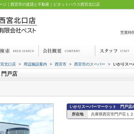
ージ｜西宮市の賃貸と不動産｜ピタットハウス西宮北口店
営業時間
西宮北口店
>
周辺施設案内
>
西宮市
>
西宮市のスーパー
>
いかりスー
 門戸店
いかりスーパーマーケット 門戸店
所在地
兵庫県西宮市門戸荘１２