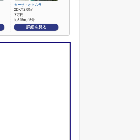
カーサ・オクムラ
2DK/42.00㎡
7
万円
約345m／5分
詳細を見る