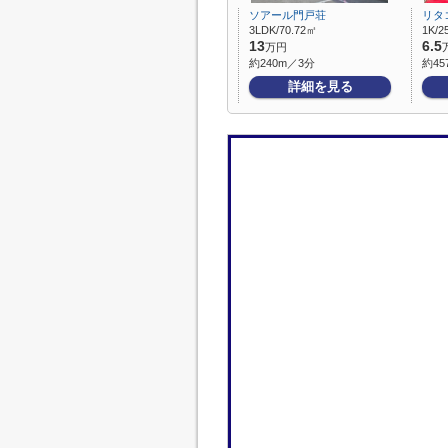
ソアール門戸荘
リタ
3LDK/70.72㎡
1K/2
13
6.5
万円
約240m／3分
約45
詳細を見る