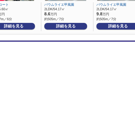
コート
バウムライエ甲風園
バウムライエ甲風園
5.60㎡
2LDK/54.17㎡
2LDK/54.17㎡
8.6
9.8
万円
万円
万円
7m／6分
約505m／7分
約505m／7分
詳細を見る
詳細を見る
詳細を見る