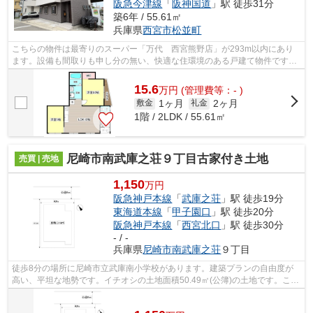
阪急今津線
「
阪神国道
」駅 徒歩31分
築6年 / 55.61㎡
兵庫県
西宮市
松並町
こちらの物件は最寄りのスーパー「万代 西宮熊野店」が293m以内にあり
ます。設備も間取りも申し分の無い、快適な住環境のある戸建て物件です。
駅から徒歩9分にある物件なので、電車利...
15.6
万
円
(管理費等：- )
1ヶ月
2ヶ月
敷金
礼金
1階 / 2LDK / 55.61㎡
尼崎市南武庫之荘９丁目古家付き土地
売買 | 売地
1,150
万円
阪急神戸本線
「
武庫之荘
」駅 徒歩19分
東海道本線
「
甲子園口
」駅 徒歩20分
阪急神戸本線
「
西宮北口
」駅 徒歩30分
- / -
兵庫県
尼崎市
南武庫之荘
９丁目
徒歩8分の場所に尼崎市立武庫南小学校があります。建築プランの自由度が
高い、平坦な地勢です。イチオシの土地面積50.49㎡(公簿)の土地です。こち
らの売地は、土地の購入を検討されて...