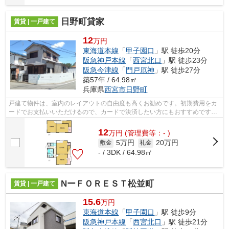
日野町貸家
賃貸 | 一戸建て
12
万円
東海道本線
「
甲子園口
」駅 徒歩20分
阪急神戸本線
「
西宮北口
」駅 徒歩23分
阪急今津線
「
門戸厄神
」駅 徒歩27分
築57年 / 64.98㎡
兵庫県
西宮市
日野町
戸建て物件は、室内のレイアウトの自由度も高くお勧めです。初期費用をカ
ードでお支払いいただけるので、カードで決済したい方にもおすすめです。
東海道本線甲子園口近くのお勧めの物...
12
万
円
(管理費等：- )
5万円
20万円
敷金
礼金
- / 3DK / 64.98㎡
NーＦＯＲＥＳＴ松並町
賃貸 | 一戸建て
15.6
万円
東海道本線
「
甲子園口
」駅 徒歩9分
阪急神戸本線
「
西宮北口
」駅 徒歩21分