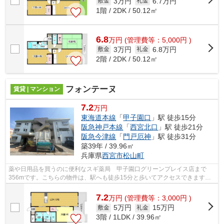
3万円
6.7万円
敷金
礼金
1階 / 2DK / 50.12㎡
6.8
万
円
(管理費等：5,000円 )
3万円
6.8万円
敷金
礼金
2階 / 2DK / 50.12㎡
フォンテーヌ
賃貸 | マンション
7.2
万円
東海道本線
「
甲子園口
」駅 徒歩15分
阪急神戸本線
「
西宮北口
」駅 徒歩21分
阪急今津線
「
門戸厄神
」駅 徒歩31分
築39年 / 39.96㎡
兵庫県
西宮市
松山町
薬や日用品を買うのに便利なスギ薬局 甲子園口グリーンプレイス店まで
356mです。こちらの物件は、駅へも徒歩15分と歩いてアクセスできます。
こちらはマンションタイプになります。初...
7.2
万
円
(管理費等：3,000円 )
5万円
15万円
敷金
礼金
3階 / 1LDK / 39.96㎡