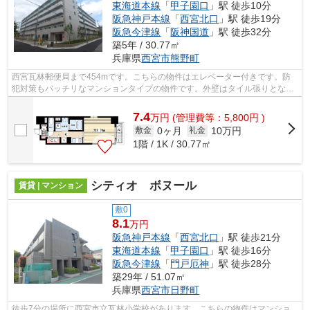
東海道本線
「
甲子園口
」駅 徒歩10分
阪急神戸本線
「
西宮北口
」駅 徒歩19分
阪急今津線
「
阪神国道
」駅 徒歩32分
築5年 / 30.77㎡
兵庫県
西宮市
熊野町
西宮瓦林郵便局まで454mです。こちらの物件はエレベーター付きです。防
犯対策もバッチリなマンションタイプの物件です。外壁はタイル張りとなっ
ていて、きれいな外観をしています。ピ...
7.4
万
円
(管理費等：5,800円 )
0ヶ月
10万円
敷金
礼金
1階 / 1K / 30.77㎡
シティオ ボヌール
賃貸 | マンション
敷0
8.1
万円
阪急神戸本線
「
西宮北口
」駅 徒歩21分
東海道本線
「
甲子園口
」駅 徒歩16分
阪急今津線
「
門戸厄神
」駅 徒歩28分
築29年 / 51.07㎡
兵庫県
西宮市
日野町
徒歩7分の場所に西宮市立瓦林小学校があります。こちらの物件はマンショ