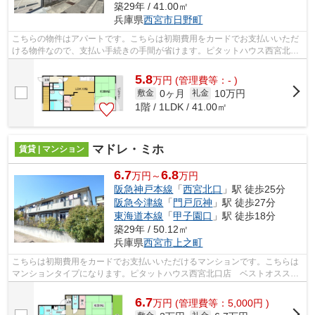
築29年 / 41.00㎡
兵庫県
西宮市
日野町
こちらの物件はアパートです。こちらは初期費用をカードでお支払いいただ
ける物件なので、支払い手続きの手間が省けます。ピタットハウス西宮北口
店 ベストのスタッフが、真心込めて...
5.8
万
円
(管理費等：- )
0ヶ月
10万円
敷金
礼金
1階 / 1LDK / 41.00㎡
マドレ・ミホ
賃貸 | マンション
6.7
6.8
万円～
万円
阪急神戸本線
「
西宮北口
」駅 徒歩25分
阪急今津線
「
門戸厄神
」駅 徒歩27分
東海道本線
「
甲子園口
」駅 徒歩18分
築29年 / 50.12㎡
兵庫県
西宮市
上之町
こちらは初期費用をカードでお支払いいただけるマンションです。こちらは
マンションタイプになります。ピタットハウス西宮北口店 ベストオススメ
の西宮市にある阪急神戸本線西宮北口...
6.7
万
円
(管理費等：5,000円 )