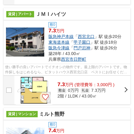
ＪＭＩハイツ
賃貸 | アパート
敷0
7.3
万円
阪急神戸本線
「
西宮北口
」駅 徒歩20分
東海道本線
「
甲子園口
」駅 徒歩18分
阪急今津線
「
門戸厄神
」駅 徒歩26分
築28年 / 43.00㎡
兵庫県
西宮市
日野町
使い勝手の良いアパートでイチオシの物件です。最上階のアパートです。物
件探しをはじめるなら、ピタットハウス西宮北口店 ベストにお任せくださ
い。お客様のご希望の物件が見つかる...
7.3
万
円
(管理費等：3,000円 )
0万円
7.3万円
敷金
礼金
2階 / 1LDK / 43.00㎡
ミルト熊野
賃貸 | マンション
敷0
7.4
万円