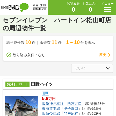
閲覧履歴
お気に入り
メニュー
0
0
セブンイレブン ハートイン松山町店
の周辺物件一覧
10
11
1～10
該当物件数
件
販売数
件
件を表示
変更
絞り込み条件：
なし
田野ハイツ
賃貸 | アパート
敷0
5.8
万円
阪急神戸本線
「
西宮北口
」駅 徒歩23分
東海道本線
「
甲子園口
」駅 徒歩15分
阪急今津線
「
門戸厄神
」駅 徒歩29分