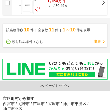
1,150
万
円
- / - / 50.49㎡
10
11
1～10
該当物件数
件
空き数
件
件を表示
変更
絞り込み条件：
なし
ページトップへ
市区町村から探す
西宮市
/
尼崎市
/
芦屋市
/
宝塚市
/
神戸市東灘区
/
神戸市北区