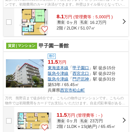
ンです。初期費用のカード決済ができます。外壁はタイル張りとなってい
て、印象的な外観です。ピタットハウス西...
8.1
万
円
(管理費等：5,000円 )
0ヶ月
16.2万円
敷金
礼金
2階 / 2LDK / 51.07㎡
甲子園一番館
賃貸 | マンション
敷0
11.5
万円
東海道本線
「
甲子園口
」駅 徒歩15分
阪急今津線
「
西宮北口
」駅 徒歩22分
阪急今津線
「
門戸厄神
」駅 徒歩31分
築53年 / 65.45㎡
兵庫県
西宮市
松山町
万代 熊野店まで徒歩6分です。こちらの物件はマンションです。こちらの
物件では初期費用をカードでお支払いいただけます。自走式駐車場がある物
件です。当社スタッフが西宮市地域の不...
11.5
万
円
(管理費等：- )
0ヶ月
23万円
敷金
礼金
2階 / 1LDK＋1S(納戸) / 65.45㎡