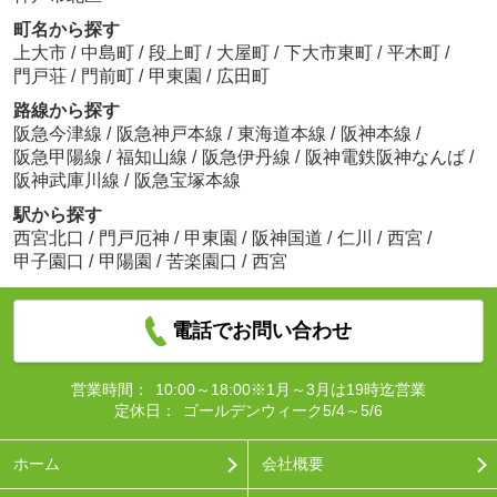
町名から探す
上大市
/
中島町
/
段上町
/
大屋町
/
下大市東町
/
平木町
/
門戸荘
/
門前町
/
甲東園
/
広田町
路線から探す
阪急今津線
/
阪急神戸本線
/
東海道本線
/
阪神本線
/
阪急甲陽線
/
福知山線
/
阪急伊丹線
/
阪神電鉄阪神なんば
/
阪神武庫川線
/
阪急宝塚本線
駅から探す
西宮北口
/
門戸厄神
/
甲東園
/
阪神国道
/
仁川
/
西宮
/
甲子園口
/
甲陽園
/
苦楽園口
/
西宮
電話でお問い合わせ
営業時間：
10:00～18:00※1月～3月は19時迄営業
定休日：
ゴールデンウィーク5/4～5/6
ホーム
会社概要