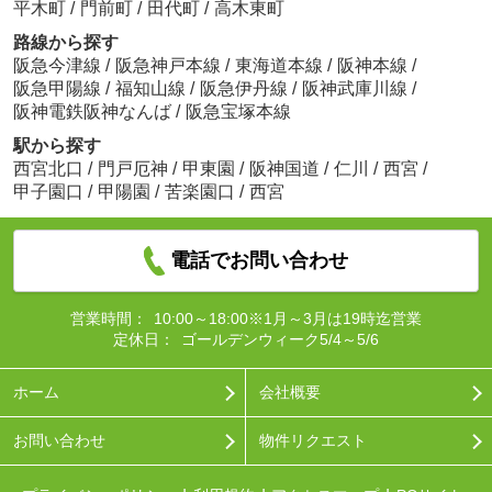
平木町
/
門前町
/
田代町
/
高木東町
路線から探す
阪急今津線
/
阪急神戸本線
/
東海道本線
/
阪神本線
/
阪急甲陽線
/
福知山線
/
阪急伊丹線
/
阪神武庫川線
/
阪神電鉄阪神なんば
/
阪急宝塚本線
駅から探す
西宮北口
/
門戸厄神
/
甲東園
/
阪神国道
/
仁川
/
西宮
/
甲子園口
/
甲陽園
/
苦楽園口
/
西宮
電話でお問い合わせ
営業時間：
10:00～18:00※1月～3月は19時迄営業
定休日：
ゴールデンウィーク5/4～5/6
ホーム
会社概要
お問い合わせ
物件リクエスト