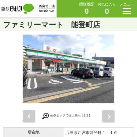
閲覧履歴
お気に入り
メニュー
0
0
ファミリーマート 能登町店
前
次
画像タップで拡大表示【
1
/1】
所在地
兵庫県西宮市能登町４－１６