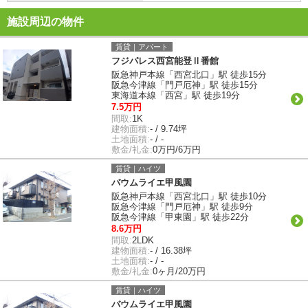
施設周辺の物件
賃貸｜アパート
フジパレス西宮能登Ⅱ番館
阪急神戸本線「西宮北口」駅 徒歩15分
阪急今津線「門戸厄神」駅 徒歩15分
東海道本線「西宮」駅 徒歩19分
7.5万円
間取:
1K
建物面積:
- / 9.74坪
土地面積:
- / -
敷金/礼金:
0万円/6万円
賃貸｜ハイツ
バウムライエ甲風園
阪急神戸本線「西宮北口」駅 徒歩10分
阪急今津線「門戸厄神」駅 徒歩9分
阪急今津線「甲東園」駅 徒歩22分
8.6万円
間取:
2LDK
建物面積:
- / 16.38坪
土地面積:
- / -
敷金/礼金:
0ヶ月/20万円
賃貸｜ハイツ
バウムライエ甲風園