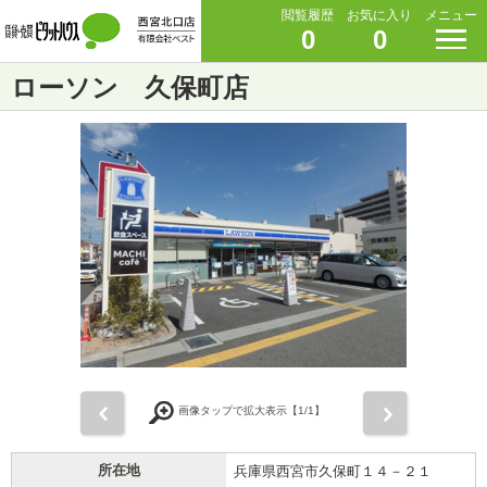
閲覧履歴
お気に入り
メニュー
0
0
ローソン 久保町店
前
次
画像タップで拡大表示【
1
/1】
所在地
兵庫県西宮市久保町１４－２１