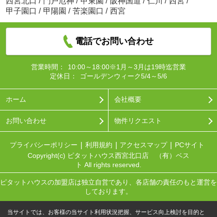
西宮北口
/
門戸厄神
/
甲東園
/
阪神国道
/
仁川
/
西宮
/
甲子園口
/
甲陽園
/
苦楽園口
/
西宮
電話でお問い合わせ
営業時間：
10:00～18:00※1月～3月は19時迄営業
定休日：
ゴールデンウィーク5/4～5/6
ホーム
会社概要
お問い合わせ
物件リクエスト
プライバシーポリシー
利用規約
アクセスマップ
PCサイト
Copyright(c) ピタットハウス西宮北口店 （有）ベス
ト All rights reserved.
ピタットハウスの加盟店は独立自営であり、各店舗の責任のもと運営を
しております。
当サイトでは、お客様の当サイト利用状況把握、サービス向上検討を目的と