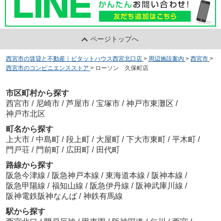
ページトップへ
西宮市の賃貸と不動産｜ピタットハウス西宮北口店
>
周辺施設案内
>
西宮市
>
西宮市のコンビニエンスストア
>
ローソン 久保町店
市区町村から探す
西宮市
/
尼崎市
/
芦屋市
/
宝塚市
/
神戸市東灘区
/
神戸市北区
町名から探す
上大市
/
中島町
/
段上町
/
大屋町
/
下大市東町
/
平木町
/
門戸荘
/
門前町
/
広田町
/
田代町
路線から探す
阪急今津線
/
阪急神戸本線
/
東海道本線
/
阪神本線
/
阪急甲陽線
/
福知山線
/
阪急伊丹線
/
阪神武庫川線
/
阪神電鉄阪神なんば
/
神鉄有馬線
駅から探す