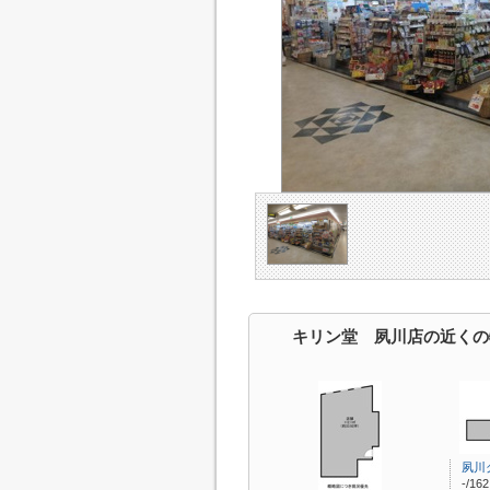
キリン堂 夙川店の近くの
夙川
-/16