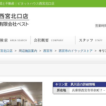
貸と不動産｜ピタットハウス西宮北口店
営業時間
西宮北口店
>
周辺施設案内
>
西宮市
>
西宮市のドラッグストア
>
キリ
キリン堂 夙川店の詳細情報
所在地
兵庫県西宮市羽衣町７－