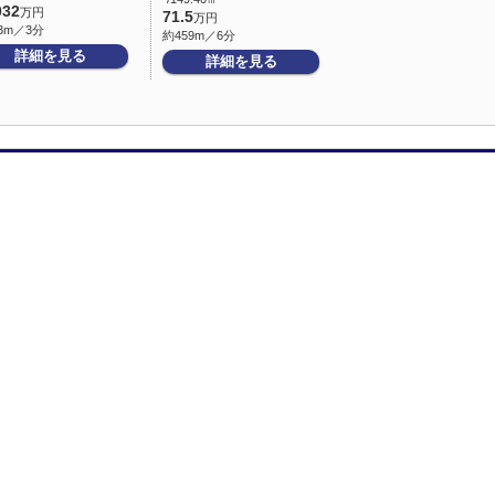
032
万円
71.5
万円
3m／3分
約459m／6分
詳細を見る
詳細を見る