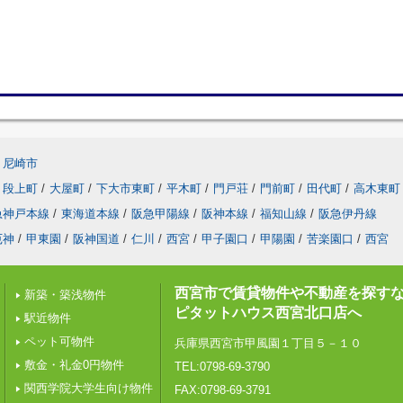
尼崎市
段上町
/
大屋町
/
下大市東町
/
平木町
/
門戸荘
/
門前町
/
田代町
/
高木東町
急神戸本線
/
東海道本線
/
阪急甲陽線
/
阪神本線
/
福知山線
/
阪急伊丹線
厄神
/
甲東園
/
阪神国道
/
仁川
/
西宮
/
甲子園口
/
甲陽園
/
苦楽園口
/
西宮
西宮市で賃貸物件や不動産を探す
新築・築浅物件
ピタットハウス西宮北口店へ
駅近物件
ペット可物件
兵庫県西宮市甲風園１丁目５－１０
敷金・礼金0円物件
TEL:0798-69-3790
関西学院大学生向け物件
FAX:0798-69-3791