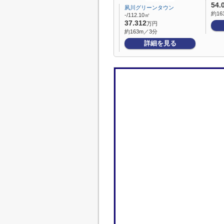
54.
夙川グリーンタウン
約16
-/112.10㎡
37.312
万円
約163m／3分
詳細を見る