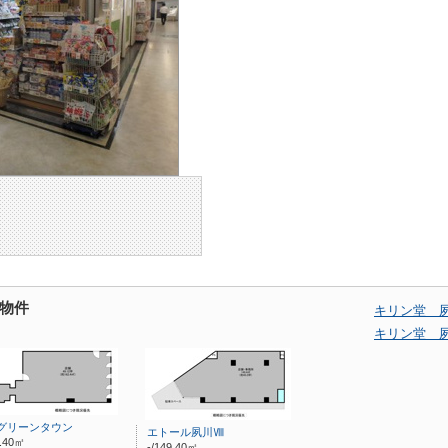
物件
キリン堂 
キリン堂 
グリーンタウン
エトール夙川Ⅷ
2.40㎡
-/149.40㎡