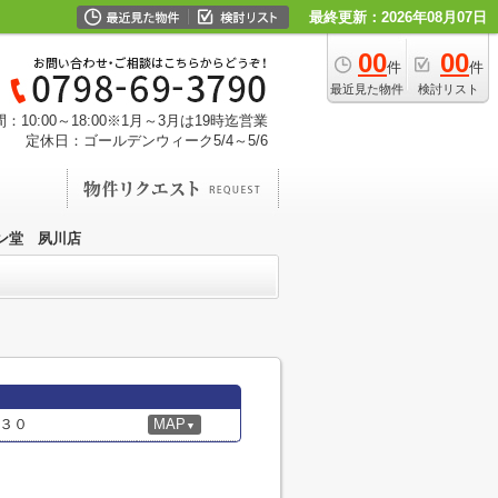
最終更新：2026年08月07日
00
00
件
件
最近見た物件
検討リスト
：10:00～18:00※1月～3月は19時迄営業
定休日：ゴールデンウィーク5/4～5/6
ン堂 夙川店
３０
MAP
▼