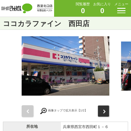
閲覧履歴
お気に入り
メニュー
0
0
ココカラファイン 西田店
前
次
画像タップで拡大表示【
1
/2】
所在地
兵庫県西宮市西田町１－６