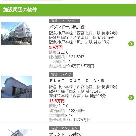
施設周辺の物件
賃貸｜マンション
メゾンドール夙川台
阪急神戸本線「西宮北口」駅 徒歩24分
阪急甲陽線「苦楽園口」駅 徒歩15分
阪急神戸本線「夙川」駅 徒歩19分
9.4万円
間取:
2LDK
建物面積:
- / 21.59坪
土地面積:
- / -
敷金/礼金:
9.4万円/15万円
賃貸｜ハイツ
ＦＬＡＴ ＯＵＴ Ｚ Ａ・Ｂ
阪急神戸本線「西宮北口」駅 徒歩23分
阪神本線「西宮」駅 徒歩14分
東海道本線「西宮」駅 徒歩18分
13.5万円
間取:
2LDK
建物面積:
- / 22.68坪
土地面積:
- / -
敷金/礼金:
0ヶ月/25万円
賃貸｜マンション
プランドール越水