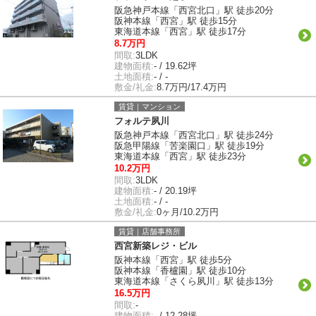
阪急神戸本線「西宮北口」駅 徒歩20分
阪神本線「西宮」駅 徒歩15分
東海道本線「西宮」駅 徒歩17分
8.7万円
間取:
3LDK
建物面積:
- / 19.62坪
土地面積:
- / -
敷金/礼金:
8.7万円/17.4万円
賃貸｜マンション
フォルテ夙川
阪急神戸本線「西宮北口」駅 徒歩24分
阪急甲陽線「苦楽園口」駅 徒歩19分
東海道本線「西宮」駅 徒歩23分
10.2万円
間取:
3LDK
建物面積:
- / 20.19坪
土地面積:
- / -
敷金/礼金:
0ヶ月/10.2万円
賃貸｜店舗事務所
西宮新築レジ・ビル
阪神本線「西宮」駅 徒歩5分
阪神本線「香櫨園」駅 徒歩10分
東海道本線「さくら夙川」駅 徒歩13分
16.5万円
間取:
-
建物面積:
- / 12.28坪