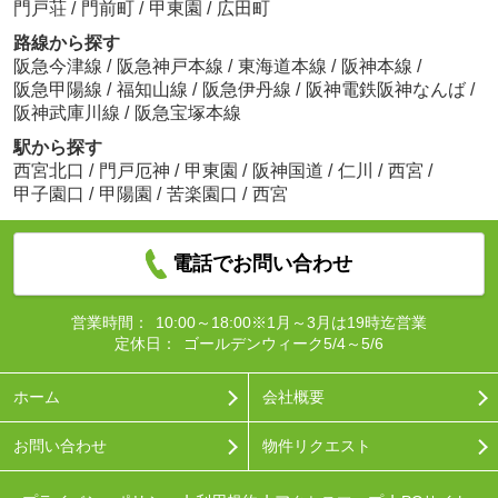
門戸荘
/
門前町
/
甲東園
/
広田町
路線から探す
阪急今津線
/
阪急神戸本線
/
東海道本線
/
阪神本線
/
阪急甲陽線
/
福知山線
/
阪急伊丹線
/
阪神電鉄阪神なんば
/
阪神武庫川線
/
阪急宝塚本線
駅から探す
西宮北口
/
門戸厄神
/
甲東園
/
阪神国道
/
仁川
/
西宮
/
甲子園口
/
甲陽園
/
苦楽園口
/
西宮
電話でお問い合わせ
営業時間：
10:00～18:00※1月～3月は19時迄営業
定休日：
ゴールデンウィーク5/4～5/6
ホーム
会社概要
お問い合わせ
物件リクエスト