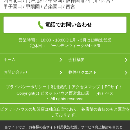
西宮北口
/
門戸厄神
/
甲東園
/
阪神国道
/
仁川
/
西宮
/
甲子園口
/
甲陽園
/
苦楽園口
/
西宮
電話でお問い合わせ
営業時間：
10:00～18:00※1月～3月は19時迄営業
定休日：
ゴールデンウィーク5/4～5/6
ホーム
会社概要
お問い合わせ
物件リクエスト
プライバシーポリシー
利用規約
アクセスマップ
PCサイト
Copyright(c) ピタットハウス西宮北口店 （有）ベス
ト All rights reserved.
ピタットハウスの加盟店は独立自営であり、各店舗の責任のもと運営を
しております。
当サイトでは、お客様の当サイト利用状況把握、サービス向上検討を目的と