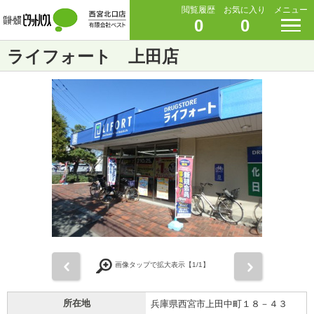
閲覧履歴
お気に入り
メニュー
0
0
ライフォート 上田店
前
次
画像タップで拡大表示【
1
/1】
所在地
兵庫県西宮市上田中町１８－４３