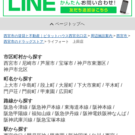
ページトップへ
西宮市の賃貸と不動産｜ピタットハウス西宮北口店
>
周辺施設案内
>
西宮市
>
西宮市のドラッグストア
>
ライフォート 上田店
市区町村から探す
西宮市
/
尼崎市
/
芦屋市
/
宝塚市
/
神戸市東灘区
/
神戸市北区
町名から探す
上大市
/
中島町
/
段上町
/
大屋町
/
下大市東町
/
平木町
/
門戸荘
/
門前町
/
甲東園
/
広田町
路線から探す
阪急今津線
/
阪急神戸本線
/
東海道本線
/
阪神本線
/
阪急甲陽線
/
福知山線
/
阪急伊丹線
/
阪神電鉄阪神なんば
/
阪神武庫川線
/
阪急宝塚本線
駅から探す