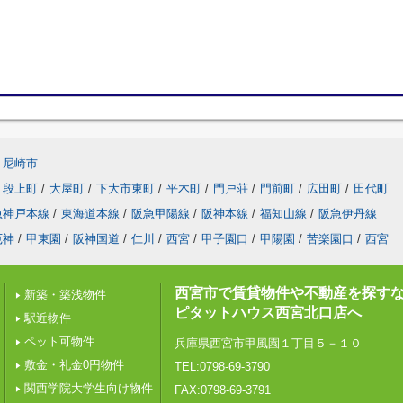
尼崎市
段上町
/
大屋町
/
下大市東町
/
平木町
/
門戸荘
/
門前町
/
広田町
/
田代町
急神戸本線
/
東海道本線
/
阪急甲陽線
/
阪神本線
/
福知山線
/
阪急伊丹線
厄神
/
甲東園
/
阪神国道
/
仁川
/
西宮
/
甲子園口
/
甲陽園
/
苦楽園口
/
西宮
西宮市で賃貸物件や不動産を探す
新築・築浅物件
ピタットハウス西宮北口店へ
駅近物件
ペット可物件
兵庫県西宮市甲風園１丁目５－１０
敷金・礼金0円物件
TEL:0798-69-3790
関西学院大学生向け物件
FAX:0798-69-3791