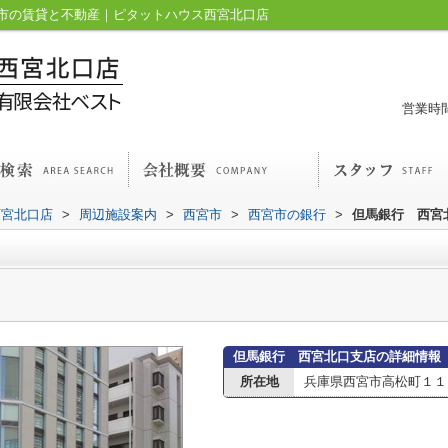
市の賃貸と不動産｜ピタットハウス西宮北口店
営業時間
西宮北口店
>
周辺施設案内
>
西宮市
>
西宮市の銀行
>
但馬銀行 西宮
但馬銀行 西宮北口支店の詳細情報
所在地
兵庫県西宮市高松町１１