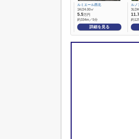
ルミエール西北
ルノ
1K/24.00㎡
3LDK
5.5
11.
万円
約334m／5分
約12
詳細を見る