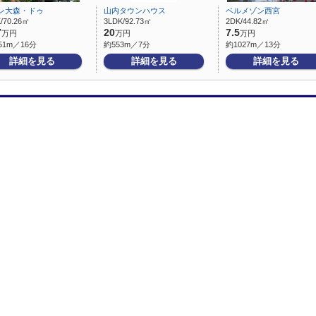
ン大森・ドゥ
山内タウンハウス
ベルメゾン西宮
/70.26㎡
3LDK/92.73㎡
2DK/44.82㎡
7
20
7.5
万円
万円
万円
51m／16分
約553m／7分
約1027m／13分
詳細を見る
詳細を見る
詳細を見る