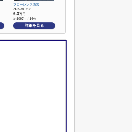
フローレンス西宮Ⅰ
2DK/39.95㎡
6.3
万円
約1097m／14分
詳細を見る