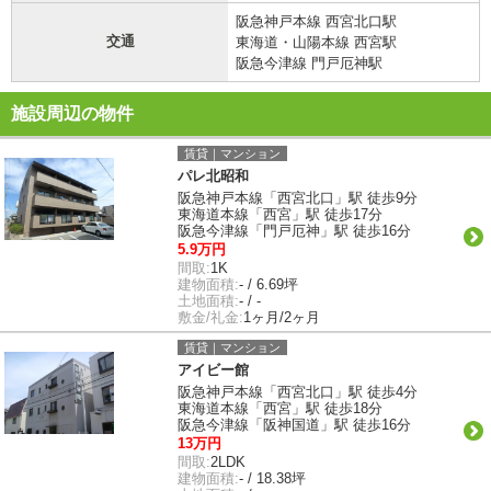
阪急神戸本線 西宮北口駅
交通
東海道・山陽本線 西宮駅
阪急今津線 門戸厄神駅
施設周辺の物件
賃貸｜マンション
パレ北昭和
阪急神戸本線「西宮北口」駅 徒歩9分
東海道本線「西宮」駅 徒歩17分
阪急今津線「門戸厄神」駅 徒歩16分
5.9万円
間取:
1K
建物面積:
- / 6.69坪
土地面積:
- / -
敷金/礼金:
1ヶ月/2ヶ月
賃貸｜マンション
アイビー館
阪急神戸本線「西宮北口」駅 徒歩4分
東海道本線「西宮」駅 徒歩18分
阪急今津線「阪神国道」駅 徒歩16分
13万円
間取:
2LDK
建物面積:
- / 18.38坪