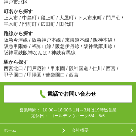
神戸市北区
町名から探す
上大市
/
中島町
/
段上町
/
大屋町
/
下大市東町
/
門戸荘
/
平木町
/
門前町
/
広田町
/
田代町
路線から探す
阪急今津線
/
阪急神戸本線
/
東海道本線
/
阪神本線
/
阪急甲陽線
/
福知山線
/
阪急伊丹線
/
阪神武庫川線
/
阪神電鉄阪神なんば
/
神鉄有馬線
駅から探す
西宮北口
/
門戸厄神
/
甲東園
/
阪神国道
/
仁川
/
西宮
/
甲子園口
/
甲陽園
/
苦楽園口
/
西宮
電話でお問い合わせ
営業時間：
10:00～18:00※1月～3月は19時迄営業
定休日：
ゴールデンウィーク5/4～5/6
ホーム
会社概要