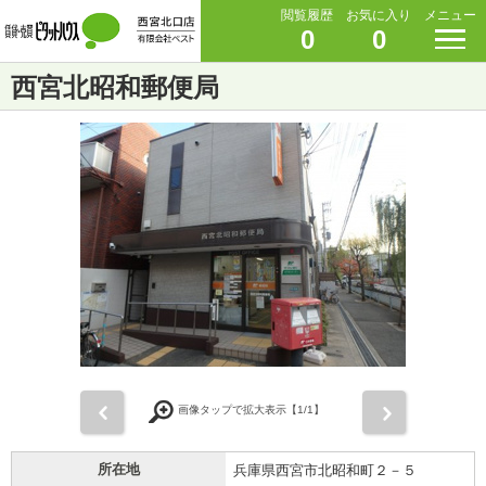
閲覧履歴
お気に入り
メニュー
0
0
西宮北昭和郵便局
前
次
画像タップで拡大表示【
1
/1】
所在地
兵庫県西宮市北昭和町２－５