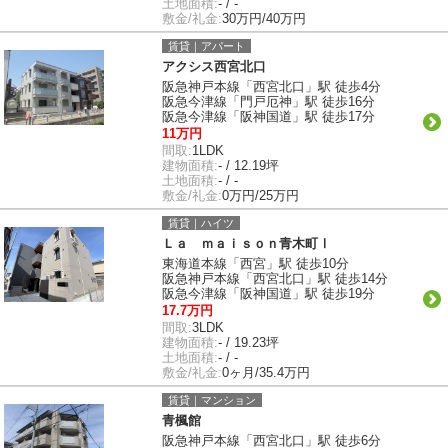
土地面積:
- / -
敷金/礼金:
30万円/40万円
賃貸｜アパート
アクシス西宮北口
阪急神戸本線「西宮北口」駅 徒歩4分
阪急今津線「門戸厄神」駅 徒歩16分
阪急今津線「阪神国道」駅 徒歩17分
11万円
間取:
1LDK
建物面積:
- / 12.19坪
土地面積:
- / -
敷金/礼金:
0万円/25万円
賃貸｜ハイツ
Ｌａ ｍａｉｓｏｎ青木町Ⅰ
東海道本線「西宮」駅 徒歩10分
阪急神戸本線「西宮北口」駅 徒歩14分
阪急今津線「阪神国道」駅 徒歩19分
17.7万円
間取:
3LDK
建物面積:
- / 19.23坪
土地面積:
- / -
敷金/礼金:
0ヶ月/35.4万円
賃貸｜マンション
青楓館
阪急神戸本線「西宮北口」駅 徒歩6分