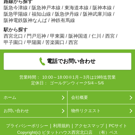
路線から探す
阪急今津線
/
阪急神戸本線
/
東海道本線
/
阪神本線
/
阪急甲陽線
/
福知山線
/
阪急伊丹線
/
阪神武庫川線
/
阪神電鉄阪神なんば
/
神鉄有馬線
駅から探す
西宮北口
/
門戸厄神
/
甲東園
/
阪神国道
/
仁川
/
西宮
/
甲子園口
/
甲陽園
/
苦楽園口
/
西宮
電話でお問い合わせ
営業時間：
10:00～18:00※1月～3月は19時迄営業
定休日：
ゴールデンウィーク5/4～5/6
ホーム
会社概要
お問い合わせ
物件リクエスト
プライバシーポリシー
利用規約
アクセスマップ
PCサイト
Copyright(c) ピタットハウス西宮北口店 （有）ベス