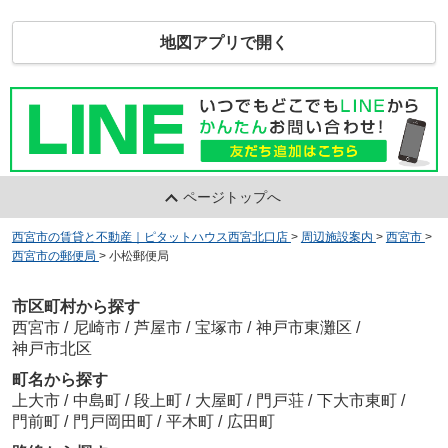
地図アプリで開く
ページトップへ
西宮市の賃貸と不動産｜ピタットハウス西宮北口店
>
周辺施設案内
>
西宮市
>
西宮市の郵便局
>
小松郵便局
市区町村から探す
西宮市
/
尼崎市
/
芦屋市
/
宝塚市
/
神戸市東灘区
/
神戸市北区
町名から探す
上大市
/
中島町
/
段上町
/
大屋町
/
門戸荘
/
下大市東町
/
門前町
/
門戸岡田町
/
平木町
/
広田町