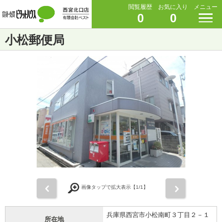
閲覧履歴
お気に入り
メニュー
0
0
小松郵便局
前
次
画像タップで拡大表示【
1
/1】
兵庫県西宮市小松南町３丁目２－１
所在地