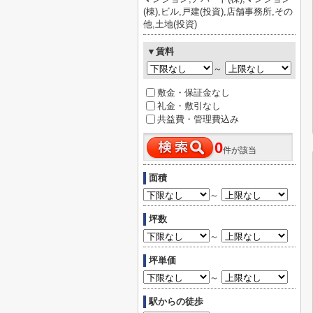
(棟),ビル,戸建(投資),店舗事務所,その
他,土地(投資)
▼賃料
～
敷金・保証金なし
礼金・敷引なし
共益費・管理費込み
0
件が該当
面積
～
坪数
～
坪単価
～
駅からの徒歩