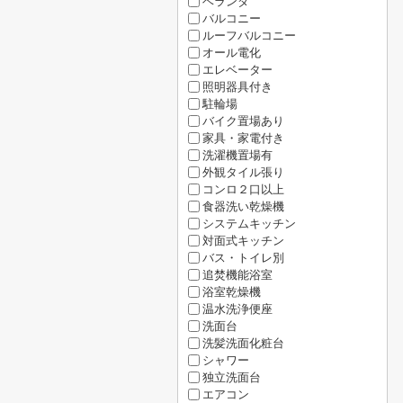
ベランダ
バルコニー
ルーフバルコニー
オール電化
エレベーター
照明器具付き
駐輪場
バイク置場あり
家具・家電付き
洗濯機置場有
外観タイル張り
コンロ２口以上
食器洗い乾燥機
システムキッチン
対面式キッチン
バス・トイレ別
追焚機能浴室
浴室乾燥機
温水洗浄便座
洗面台
洗髪洗面化粧台
シャワー
独立洗面台
エアコン