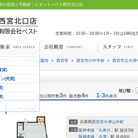
市の賃貸と不動産｜ピタットハウス西宮北口店
営業時間：10:00～18:00※1月～3月は19時迄
西宮北口店
>
周辺施設案内
>
西宮市
>
西宮市の中学校
>
西宮市立今津
賃貸)
件
ン(売買)
)
並び順：
3
4
1-3
該当公開件数
件 販売数
件
件表示
)
ピュア山中町
兵庫県
西宮市
今津山中町
住所
交通
阪神本線
「
久寿川
」駅 徒歩3分
阪神本線
「
今津
」駅 徒歩8分