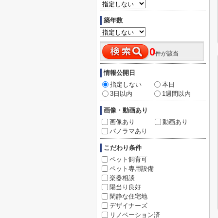
築年数
0
件が該当
情報公開日
指定しない
本日
3日以内
1週間以内
画像・動画あり
画像あり
動画あり
パノラマあり
こだわり条件
ペット飼育可
ペット専用設備
楽器相談
陽当り良好
閑静な住宅地
デザイナーズ
リノベーション済