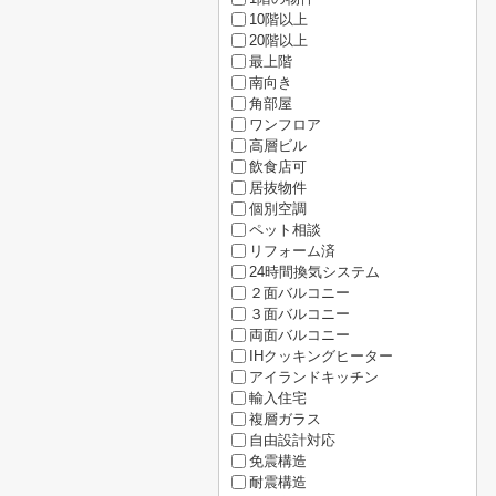
10階以上
20階以上
最上階
南向き
角部屋
ワンフロア
高層ビル
飲食店可
居抜物件
個別空調
ペット相談
リフォーム済
24時間換気システム
２面バルコニー
３面バルコニー
両面バルコニー
IHクッキングヒーター
アイランドキッチン
輸入住宅
複層ガラス
自由設計対応
免震構造
耐震構造