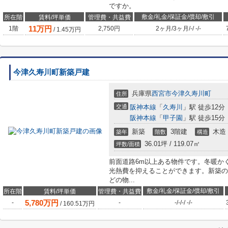
ですか。
敷金/礼金/保証金/償却/敷引
所在階
賃料/坪単価
管理費・共益費
11
万円
1階
2,750円
2ヶ月
/
3ヶ月
/
-
/
-
/
-
/
1.45
万円
今津久寿川町新築戸建
兵庫県
西宮市
今津久寿川町
住所
交通
阪神本線
「
久寿川
」駅 徒歩12分
阪神本線
「
甲子園
」駅 徒歩15分
新築
3階建
木造
築年
階数
構造
36.01坪 / 119.07㎡
坪数/面積
前面道路6m以上ある物件です。冬暖か
光熱費を抑えることができます。新築の
どの物...
敷金/礼金/保証金/償却/敷引
所在階
賃料/坪単価
管理費・共益費
5,780
万円
-
-
-
/
-
/
-
/
-
/
-
/
160.51
万円