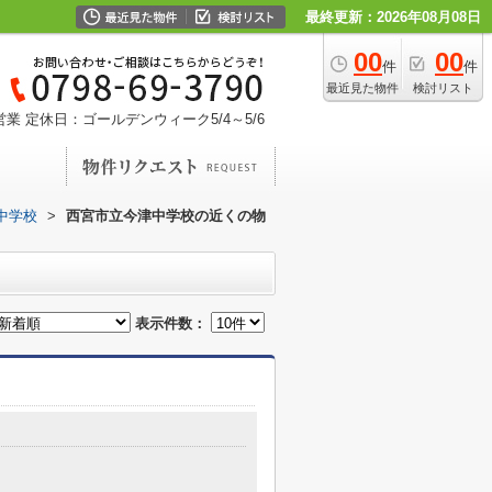
最終更新：2026年08月08日
00
00
件
件
最近見た物件
検討リスト
営業
定休日：ゴールデンウィーク5/4～5/6
中学校
>
西宮市立今津中学校の近くの物
表示件数：