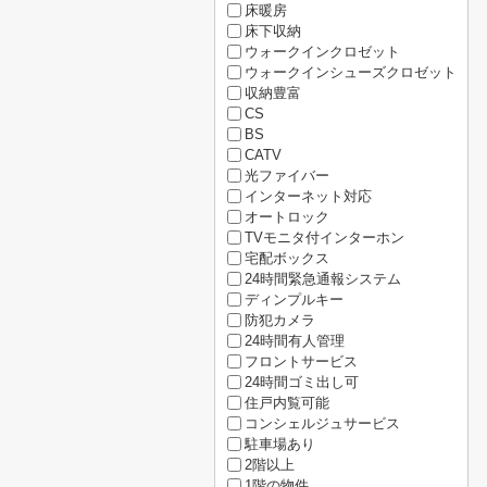
床暖房
床下収納
ウォークインクロゼット
ウォークインシューズクロゼット
収納豊富
CS
BS
CATV
光ファイバー
インターネット対応
オートロック
TVモニタ付インターホン
宅配ボックス
24時間緊急通報システム
ディンプルキー
防犯カメラ
24時間有人管理
フロントサービス
24時間ゴミ出し可
住戸内覧可能
コンシェルジュサービス
駐車場あり
2階以上
1階の物件