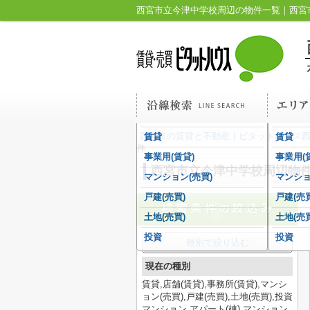
西宮市立今津中学校周辺の物件一覧｜西宮
西宮市の賃貸と不動産｜ピタットハウス
賃貸
賃貸
件
事業用(賃貸)
事業用(
西宮市立今津中学校周辺物
マンション(売買)
マンショ
戸建(売買)
戸建(売買
土地(売買)
土地(売買
投資
投資
種別で絞り込む
現在の種別
賃貸,店舗(賃貸),事務所(賃貸),マンシ
ョン(売買),戸建(売買),土地(売買),投資
マンション,アパート(棟),マンション