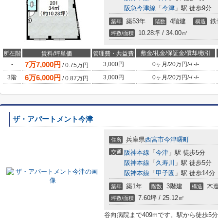
阪急今津線
「
今津
」駅 徒歩9分
築53年
4階建
鉄
築年
階数
構造
10.28坪 / 34.00㎡
坪数/面積
敷金/礼金/保証金/償却/敷引
所在階
賃料/坪単価
管理費・共益費
7
万
7,000
円
-
3,000円
0ヶ月
/
20万円
/
-
/
-
/
-
/
0.75
万円
6
万
6,000
円
3階
3,000円
0ヶ月
/
20万円
/
-
/
-
/
-
/
0.87
万円
ザ・アパートメント今津
兵庫県
西宮市
今津曙町
住所
交通
阪神本線
「
今津
」駅 徒歩5分
阪神本線
「
久寿川
」駅 徒歩5分
阪神本線
「
甲子園
」駅 徒歩14分
築1年
3階建
木
築年
階数
構造
7.60坪 / 25.12㎡
坪数/面積
谷向病院まで409mです。駅から徒歩5