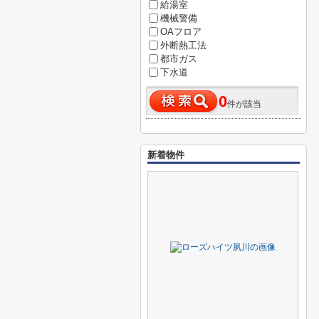
給湯室
機械警備
OAフロア
外断熱工法
都市ガス
下水道
0
件が該当
新着物件