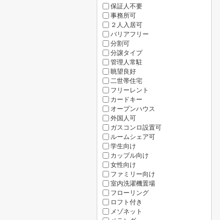
保証人不要
事務所可
２人入居可
バリアフリー
分割可
分譲タイプ
管理人常駐
眺望良好
二世帯住宅
フリーレント
カードキー
オープンハウス
外国人可
ガスコンロ設置可
ルームシェア可
学生向け
カップル向け
女性向け
ファミリー向け
室内洗濯機置場
フローリング
ロフト付き
メゾネット