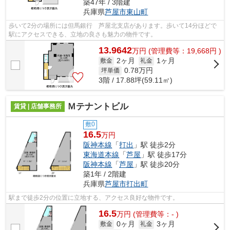
築47年 / 3階建
兵庫県
芦屋市
東山町
歩いて2分の場所には但馬銀行 芦屋北支店があります。歩いて14分ほどで
駅にアクセスできる、立地の良さも魅力の物件です。
13.9642
万
円
(管理費等：19,668円 )
2ヶ月
1ヶ月
敷金
礼金
0.78
万円
坪単価
3階 / 17.88坪(59.11㎡)
Ｍテナントビル
賃貸 | 店舗事務所
敷0
16.5
万円
阪神本線
「
打出
」駅 徒歩2分
東海道本線
「
芦屋
」駅 徒歩17分
阪神本線
「
芦屋
」駅 徒歩20分
築1年 / 2階建
兵庫県
芦屋市
打出町
駅まで徒歩2分の位置に立地する、アクセス良好な物件です。
16.5
万
円
(管理費等：- )
0ヶ月
3ヶ月
敷金
礼金