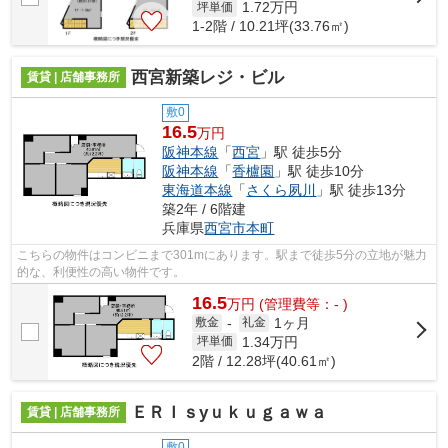
1.72
万円
坪単価
1-2階 / 10.21坪(33.76㎡)
西宮新築レジ・ビル
賃貸 | 店舗事務所
敷0
16.5
万円
阪神本線
「
西宮
」駅 徒歩5分
阪神本線
「
香櫨園
」駅 徒歩10分
東海道本線
「
さくら夙川
」駅 徒歩13分
築2年 / 6階建
兵庫県
西宮市
本町
こちらの物件はコンビニまで301mにあります。駅まで徒歩5分の立地が魅力
的な、利便性の高い物件です。
16.5
万
円
(管理費等：- )
1ヶ月
敷金
-
礼金
1.34
万円
坪単価
2階 / 12.28坪(40.61㎡)
ＥＲＩｓyｕｋｕｇａｗａ
賃貸 | 店舗事務所
敷0