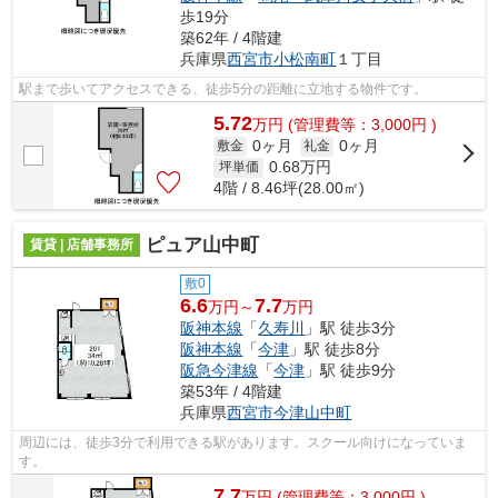
歩19分
築62年 / 4階建
兵庫県
西宮市
小松南町
１丁目
駅まで歩いてアクセスできる、徒歩5分の距離に立地する物件です。
5.72
万
円
(管理費等：3,000円 )
0ヶ月
0ヶ月
敷金
礼金
0.68
万円
坪単価
4階 / 8.46坪(28.00㎡)
ピュア山中町
賃貸 | 店舗事務所
敷0
6.6
7.7
万円～
万円
阪神本線
「
久寿川
」駅 徒歩3分
阪神本線
「
今津
」駅 徒歩8分
阪急今津線
「
今津
」駅 徒歩9分
築53年 / 4階建
兵庫県
西宮市
今津山中町
周辺には、徒歩3分で利用できる駅があります。スクール向けになっていま
す。
7.7
万
円
(管理費等：3,000円 )