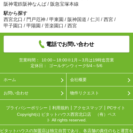
阪神電鉄阪神なんば
/
阪急宝塚本線
駅から探す
西宮北口
/
門戸厄神
/
甲東園
/
阪神国道
/
仁川
/
西宮
/
甲子園口
/
甲陽園
/
苦楽園口
/
西宮
電話でお問い合わせ
営業時間：
10:00～18:00※1月～3月は19時迄営業
定休日：
ゴールデンウィーク5/4～5/6
ホーム
会社概要
お問い合わせ
物件リクエスト
プライバシーポリシー
利用規約
アクセスマップ
PCサイト
Copyright(c) ピタットハウス西宮北口店 （有）ベス
ト All rights reserved.
ピタットハウスの加盟店は独立自営であり、各店舗の責任のもと運営を