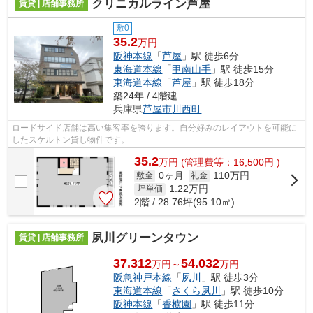
クリニカルライン芦屋
賃貸 | 店舗事務所
敷0
35.2
万円
阪神本線
「
芦屋
」駅 徒歩6分
東海道本線
「
甲南山手
」駅 徒歩15分
東海道本線
「
芦屋
」駅 徒歩18分
築24年 / 4階建
兵庫県
芦屋市
川西町
ロードサイド店舗は高い集客率を誇ります。自分好みのレイアウトを可能に
したスケルトン貸し物件です。
35.2
万
円
(管理費等：16,500円 )
0ヶ月
110万円
敷金
礼金
1.22
万円
坪単価
2階 / 28.76坪(95.10㎡)
夙川グリーンタウン
賃貸 | 店舗事務所
37.312
54.032
万円～
万円
阪急神戸本線
「
夙川
」駅 徒歩3分
東海道本線
「
さくら夙川
」駅 徒歩10分
阪神本線
「
香櫨園
」駅 徒歩11分