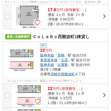
ポイント。こちらの物件にはエレベーターが付いています。徒歩6分に駅の
ある、ニーズの高い物件です。
17.6
万
円
(管理費等：- )
1ヶ月
2ヶ月
敷金
礼金
0.84
万円
坪単価
2階 / 20.87坪(69.00㎡)
ＣｏＬａＢｏ西難波町1棟貸し
賃貸 | 店舗事務所
敷0
22
万円
阪神本線
「
尼崎
」駅 徒歩22分
東海道本線
「
立花
」駅 徒歩21分
阪神本線
「
出屋敷
」駅 徒歩19分
築1年 / 2階建
兵庫県
尼崎市
西難波町
６丁目
こちらはスタジオ向けで、撮影におすすめな物件でしょう。
22
万
円
(管理費等：- )
0ヶ月
1ヶ月
敷金
礼金
1.3
万円
坪単価
1-2階 / 21.13坪(69.86㎡)