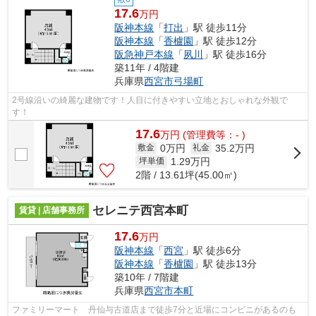
17.6
万円
阪神本線
「
打出
」駅 徒歩11分
阪神本線
「
香櫨園
」駅 徒歩12分
阪急神戸本線
「
夙川
」駅 徒歩16分
築11年 / 4階建
兵庫県
西宮市
弓場町
2号線沿いの綺麗な建物です！人目に付きやすい立地とおしゃれな外観で
す！
17.6
万
円
(管理費等：- )
0万円
35.2万円
敷金
礼金
1.29
万円
坪単価
2階 / 13.61坪(45.00㎡)
セレニテ西宮本町
賃貸 | 店舗事務所
17.6
万円
阪神本線
「
西宮
」駅 徒歩6分
阪神本線
「
香櫨園
」駅 徒歩13分
築10年 / 7階建
兵庫県
西宮市
本町
ファミリーマート 丹仙与古道店まで徒歩7分と近場にコンビニがあるのも