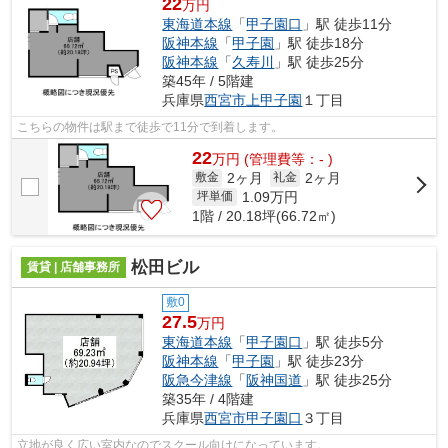
22
万円
東海道本線
「
甲子園口
」駅 徒歩11分
阪神本線
「
甲子園
」駅 徒歩18分
阪神本線
「
久寿川
」駅 徒歩25分
築45年 / 5階建
兵庫県
西宮市
上甲子園
１丁目
こちらの物件は駅まで徒歩で11分で到着します。
22
万
円
(管理費等：- )
2ヶ月
2ヶ月
敷金
礼金
1.09
万円
坪単価
1階 / 20.18坪(66.72㎡)
松田ビル
賃貸 | 店舗事務所
敷0
27.5
万円
東海道本線
「
甲子園口
」駅 徒歩5分
阪神本線
「
甲子園
」駅 徒歩23分
阪急今津線
「
阪神国道
」駅 徒歩25分
築35年 / 4階建
兵庫県
西宮市
甲子園口
３丁目
立地が良く広い室内なのでスクール向けになっています。