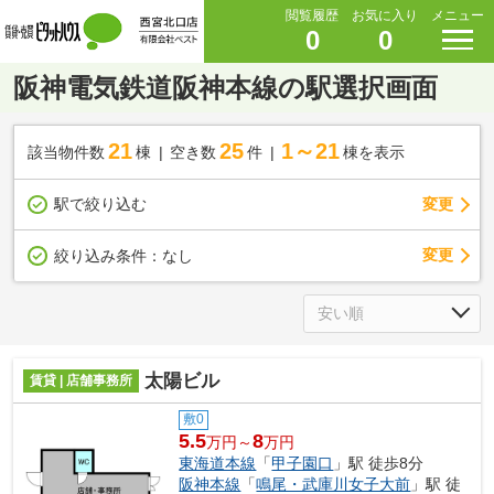
閲覧履歴
お気に入り
メニュー
0
0
阪神電気鉄道阪神本線の駅選択画面
21
25
1～21
該当物件数
棟
空き数
件
棟を表示
駅で絞り込む
変更
変更
絞り込み条件：
なし
太陽ビル
賃貸 | 店舗事務所
敷0
5.5
8
万円～
万円
東海道本線
「
甲子園口
」駅 徒歩8分
阪神本線
「
鳴尾・武庫川女子大前
」駅 徒