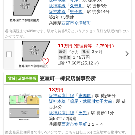
阪神本線
「
今津
」駅 徒歩5分
阪神本線
「
久寿川
」駅 徒歩5分
阪神本線
「
甲子園
」駅 徒歩14分
築1年 / 3階建
兵庫県
西宮市
今津曙町
谷向病院まで409mです。駅から徒歩5分というアクセス良好な駅近物件はい
かがですか。
11
万
円
(管理費等：2,750円 )
2ヶ月
3ヶ月
敷金
礼金
1.45
万円
坪単価
1階 / 7.60坪(25.12㎡)
笠屋町一棟貸店舗事務所
賃貸 | 店舗事務所
13
万円
阪神武庫川線
「
東鳴尾
」駅 徒歩6分
阪神本線
「
鳴尾・武庫川女子大前
」駅 徒
歩14分
阪神武庫川線
「
洲先
」駅 徒歩11分
築53年 / 2階建
兵庫県
西宮市
笠屋町
２１－４
西宮笠屋郵便局まで歩いて4分です。こちらは徒歩6分に立地する物件です。