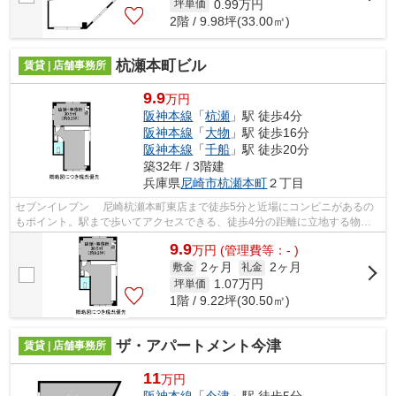
0.99
万円
坪単価
2階 / 9.98坪(33.00㎡)
杭瀬本町ビル
賃貸 | 店舗事務所
9.9
万円
阪神本線
「
杭瀬
」駅 徒歩4分
阪神本線
「
大物
」駅 徒歩16分
阪神本線
「
千船
」駅 徒歩20分
築32年 / 3階建
兵庫県
尼崎市
杭瀬本町
２丁目
セブンイレブン 尼崎杭瀬本町東店まで徒歩5分と近場にコンビニがあるの
もポイント。駅まで歩いてアクセスできる、徒歩4分の距離に立地する物件
です。
9.9
万
円
(管理費等：- )
2ヶ月
2ヶ月
敷金
礼金
1.07
万円
坪単価
1階 / 9.22坪(30.50㎡)
ザ・アパートメント今津
賃貸 | 店舗事務所
11
万円