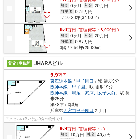
0ヶ月
20万円
敷金
礼金
0.75
万円
坪単価
- / 10.28坪(34.00㎡)
6.6
万
円
(管理費等：3,000円 )
0ヶ月
20万円
敷金
礼金
0.87
万円
坪単価
3階 / 7.56坪(25.00㎡)
UHARAビル
賃貸 | 事務所
9.9
万円
東海道本線
「
甲子園口
」駅 徒歩9分
阪神本線
「
甲子園
」駅 徒歩19分
阪神本線
「
鳴尾・武庫川女子大前
」駅 徒
歩25分
築48年 / 3階建
兵庫県
西宮市
甲子園口
２丁目
アクセスの良い徒歩9分の物件です。
9.9
万
円
(管理費等：- )
10万円
40万円
敷金
礼金