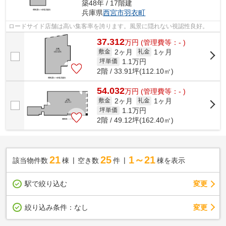
築48年 / 17階建
兵庫県
西宮市
羽衣町
ロードサイド店舗は高い集客率を誇ります。風景に隠れない視認性良好。
37.312
万
円
(管理費等：- )
2ヶ月
1ヶ月
敷金
礼金
1.1
万円
坪単価
2階 / 33.91坪(112.10㎡)
54.032
万
円
(管理費等：- )
2ヶ月
1ヶ月
敷金
礼金
1.1
万円
坪単価
2階 / 49.12坪(162.40㎡)
21
25
1～21
該当物件数
棟
空き数
件
棟を表示
駅で絞り込む
変更
変更
絞り込み条件：
なし