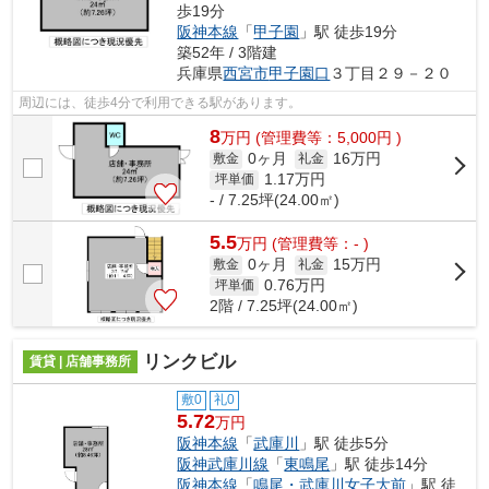
歩19分
阪神本線
「
甲子園
」駅 徒歩19分
築52年 / 3階建
兵庫県
西宮市
甲子園口
３丁目２９－２０
周辺には、徒歩4分で利用できる駅があります。
8
万
円
(管理費等：5,000円 )
0ヶ月
16万円
敷金
礼金
1.17
万円
坪単価
- / 7.25坪(24.00㎡)
5.5
万
円
(管理費等：- )
0ヶ月
15万円
敷金
礼金
0.76
万円
坪単価
2階 / 7.25坪(24.00㎡)
リンクビル
賃貸 | 店舗事務所
敷0
礼0
5.72
万円
阪神本線
「
武庫川
」駅 徒歩5分
阪神武庫川線
「
東鳴尾
」駅 徒歩14分
阪神本線
「
鳴尾・武庫川女子大前
」駅 徒