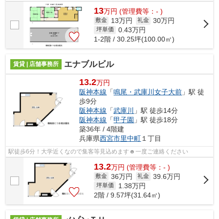
13
万
円
(管理費等：- )
13万円
30万円
敷金
礼金
0.43
万円
坪単価
1-2階 / 30.25坪(100.00㎡)
エナブルビル
賃貸 | 店舗事務所
13.2
万円
阪神本線
「
鳴尾・武庫川女子大前
」駅 徒
歩9分
阪神本線
「
武庫川
」駅 徒歩14分
阪神本線
「
甲子園
」駅 徒歩18分
築36年 / 4階建
兵庫県
西宮市
里中町
１丁目
駅徒歩6分！大学近くなので集客等見込めます☻一度ご連絡ください
13.2
万
円
(管理費等：- )
36万円
39.6万円
敷金
礼金
1.38
万円
坪単価
2階 / 9.57坪(31.64㎡)