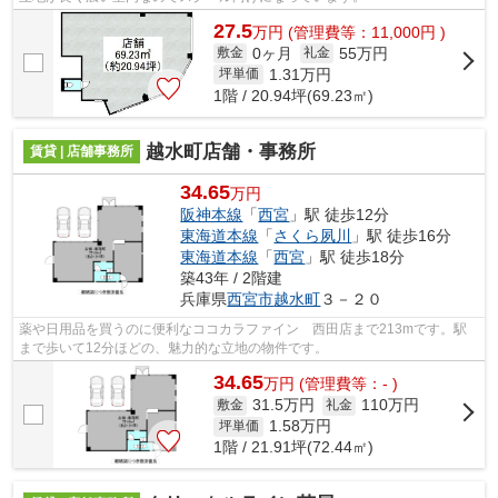
27.5
万
円
(管理費等：11,000円 )
0ヶ月
55万円
敷金
礼金
1.31
万円
坪単価
1階 / 20.94坪(69.23㎡)
越水町店舗・事務所
賃貸 | 店舗事務所
34.65
万円
阪神本線
「
西宮
」駅 徒歩12分
東海道本線
「
さくら夙川
」駅 徒歩16分
東海道本線
「
西宮
」駅 徒歩18分
築43年 / 2階建
兵庫県
西宮市
越水町
３－２０
薬や日用品を買うのに便利なココカラファイン 西田店まで213mです。駅
まで歩いて12分ほどの、魅力的な立地の物件です。
34.65
万
円
(管理費等：- )
31.5万円
110万円
敷金
礼金
1.58
万円
坪単価
1階 / 21.91坪(72.44㎡)