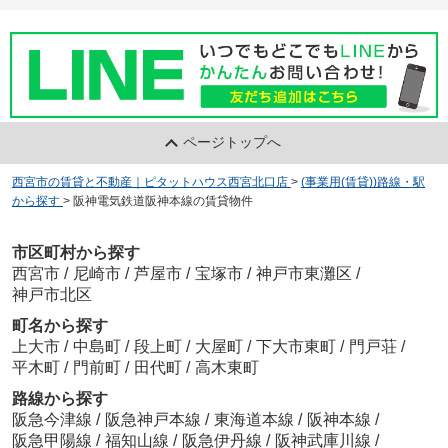
ページトップへ
西宮市の賃貸と不動産｜ピタットハウス西宮北口店
>
(事業用(賃貸))路線・駅
から探す
>
阪神電気鉄道阪神本線の賃貸物件
市区町村から探す
西宮市
/
尼崎市
/
芦屋市
/
宝塚市
/
神戸市東灘区
/
神戸市北区
町名から探す
上大市
/
中島町
/
段上町
/
大屋町
/
下大市東町
/
門戸荘
/
平木町
/
門前町
/
田代町
/
高木東町
路線から探す
阪急今津線
/
阪急神戸本線
/
東海道本線
/
阪神本線
/
阪急甲陽線
/
福知山線
/
阪急伊丹線
/
阪神武庫川線
/