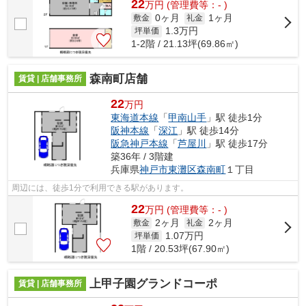
22
万
円
(管理費等：- )
0ヶ月
1ヶ月
敷金
礼金
1.3
万円
坪単価
1-2階 / 21.13坪(69.86㎡)
森南町店舗
賃貸 | 店舗事務所
22
万円
東海道本線
「
甲南山手
」駅 徒歩1分
阪神本線
「
深江
」駅 徒歩14分
阪急神戸本線
「
芦屋川
」駅 徒歩17分
築36年 / 3階建
兵庫県
神戸市東灘区
森南町
１丁目
周辺には、徒歩1分で利用できる駅があります。
22
万
円
(管理費等：- )
2ヶ月
2ヶ月
敷金
礼金
1.07
万円
坪単価
1階 / 20.53坪(67.90㎡)
上甲子園グランドコーポ
賃貸 | 店舗事務所