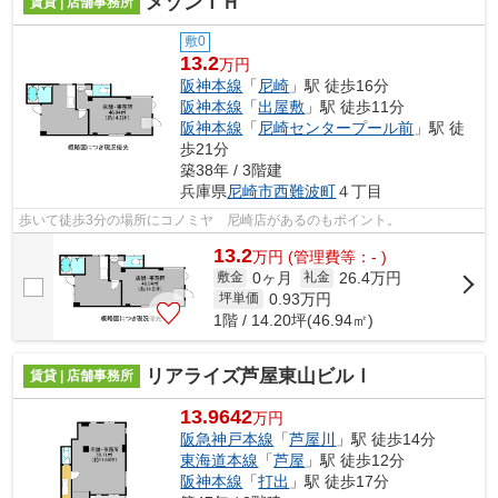
メゾンＴＨ
賃貸 | 店舗事務所
敷0
13.2
万円
阪神本線
「
尼崎
」駅 徒歩16分
阪神本線
「
出屋敷
」駅 徒歩11分
阪神本線
「
尼崎センタープール前
」駅 徒
歩21分
築38年 / 3階建
兵庫県
尼崎市
西難波町
４丁目
歩いて徒歩3分の場所にコノミヤ 尼崎店があるのもポイント。
13.2
万
円
(管理費等：- )
0ヶ月
26.4万円
敷金
礼金
0.93
万円
坪単価
1階 / 14.20坪(46.94㎡)
リアライズ芦屋東山ビルⅠ
賃貸 | 店舗事務所
13.9642
万円
阪急神戸本線
「
芦屋川
」駅 徒歩14分
東海道本線
「
芦屋
」駅 徒歩12分
阪神本線
「
打出
」駅 徒歩17分