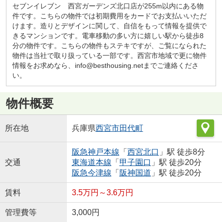
セブンイレブン 西宮ガーデンズ北口店が255m以内にある物
件です。こちらの物件では初期費用をカードでお支払いいただ
けます。造りとデザインに関して、自信をもって情報を提供で
きるマンションです。電車移動の多い方に嬉しい駅から徒歩8
分の物件です。こちらの物件もステキですが、ご覧になられた
物件は当社で取り扱っている一部です。西宮市地域で更に物件
情報をお求めなら、info@besthousing.netまでご連絡くださ
い。
物件概要
所在地
兵庫県
西宮市
田代町
阪急神戸本線
「
西宮北口
」駅 徒歩8分
交通
東海道本線
「
甲子園口
」駅 徒歩20分
阪急今津線
「
阪神国道
」駅 徒歩20分
賃料
3.5万円～3.6万円
管理費等
3,000円