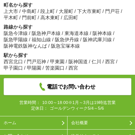
町名から探す
上大市
/
中島町
/
段上町
/
大屋町
/
下大市東町
/
門戸荘
/
平木町
/
門前町
/
高木東町
/
広田町
路線から探す
阪急今津線
/
阪急神戸本線
/
東海道本線
/
阪神本線
/
阪急甲陽線
/
福知山線
/
阪急伊丹線
/
阪神武庫川線
/
阪神電鉄阪神なんば
/
阪急宝塚本線
駅から探す
西宮北口
/
門戸厄神
/
甲東園
/
阪神国道
/
仁川
/
西宮
/
甲子園口
/
甲陽園
/
苦楽園口
/
西宮
電話でお問い合わせ
営業時間：
10:00～18:00※1月～3月は19時迄営業
定休日：
ゴールデンウィーク5/4～5/6
ホーム
会社概要