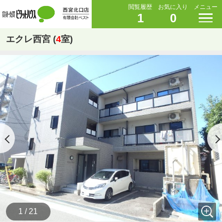
閲覧履歴
お気に入り
メニュー
1
0
エクレ西宮 (
4
室)
1 / 21