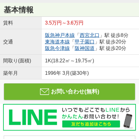
基本情報
賃料
3.5万円～3.6万円
阪急神戸本線
「
西宮北口
」駅 徒歩8分
交通
東海道本線
「
甲子園口
」駅 徒歩20分
阪急今津線
「
阪神国道
」駅 徒歩20分
間取り(面積)
1K(18.22㎡～19.75㎡)
築年月
1996年 3月(築30年)
お問い合わせ(無料)