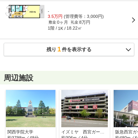
-
3.5万円
(管理費等：3,000円)
0ヶ月
8万円
敷金
礼金
1階
18.22㎡
1K
1
残り
件を表示する
周辺施設
関西学院大学
イズミヤ 西宮ガーデンズ店
阪急西宮ガ
約3798m／48分
約306m／4分
約480m／