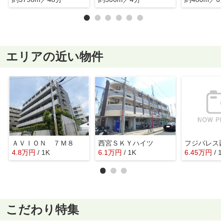
エリアの近い物件
ＡＶＩＯＮ ７Ｍ８
西宮ＳＫＹハイツ
4.8
万
円
/ 1K
6.1
万
円
/ 1K
6.45
万
円
/
こだわり特集