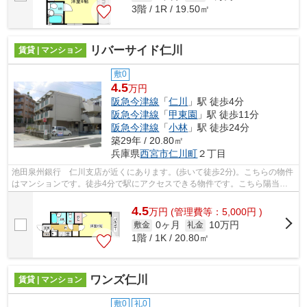
3階 / 1R / 19.50㎡
リバーサイド仁川
賃貸 | マンション
敷0
4.5
万円
阪急今津線
「
仁川
」駅 徒歩4分
阪急今津線
「
甲東園
」駅 徒歩11分
阪急今津線
「
小林
」駅 徒歩24分
築29年 / 20.80㎡
兵庫県
西宮市
仁川町
２丁目
池田泉州銀行 仁川支店が近くにあります。(歩いて徒歩2分)。こちらの物件
はマンションです。徒歩4分で駅にアクセスできる物件です。こちら陽当た
りの良好な物件です。ピタットハウス...
4.5
万
円
(管理費等：5,000円 )
0ヶ月
10万円
敷金
礼金
1階 / 1K / 20.80㎡
ワンズ仁川
賃貸 | マンション
敷0
礼0