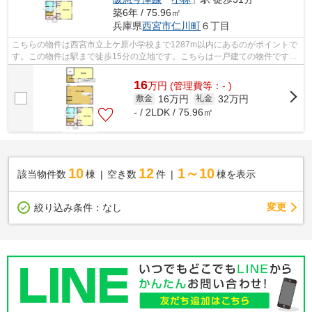
築6年 / 75.96㎡
兵庫県
西宮市
仁川町
６丁目
こちらの物件は西宮市立上ケ原小学校まで1287m以内にあるのがポイントで
す。この物件は駅まで徒歩15分の立地です。こちらは一戸建ての物件です。
こちらは初期費用をカードでお支払いい...
16
万
円
(管理費等：- )
16万円
32万円
敷金
礼金
- / 2LDK / 75.96㎡
10
12
1～10
該当物件数
棟
空き数
件
棟を表示
変更
絞り込み条件：
なし