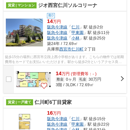
ジオ西宮仁川ソルコリーナ
賃貸 | マンション
敷0
14
万円
阪急今津線
「
仁川
」駅 徒歩2分
阪急今津線
「
甲東園
」駅 徒歩11分
阪急今津線
「
小林
」駅 徒歩25分
築24年 / 72.69㎡
兵庫県
西宮市
仁川町
２丁目
徒歩15分の場所に西宮市立段上西小学校があります。こちらの物件では初期
費用をカードでお支払いいただけます。駅から徒歩2分というアクセス良好
な駅近物件はいかがですか。2駅利用で...
14
万
円
(管理費等：- )
0ヶ月
30万円
敷金
礼金
3階 / 3LDK / 72.69㎡
仁川町6丁目貸家
賃貸 | 一戸建て
16
万円
阪急今津線
「
仁川
」駅 徒歩15分
阪急今津線
「
甲東園
」駅 徒歩22分
阪急今津線
「
小林
」駅 徒歩31分