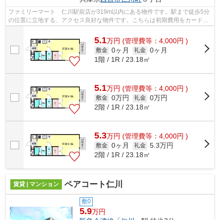
ファミリーマート 仁川駅前店が319m以内にある物件です。駅まで徒歩5分
の位置に立地する、アクセス良好な物件です。こちらは初期費用をカードで
お支払いいただけるアパートです。2駅...
5.1
万
円
(管理費等：4,000円 )
0ヶ月
0ヶ月
敷金
礼金
1階 / 1R / 23.18㎡
5.1
万
円
(管理費等：4,000円 )
0万円
0万円
敷金
礼金
2階 / 1R / 23.18㎡
5.3
万
円
(管理費等：4,000円 )
0ヶ月
5.3万円
敷金
礼金
2階 / 1R / 23.18㎡
ペアコート仁川
賃貸 | マンション
敷0
5.9
万円