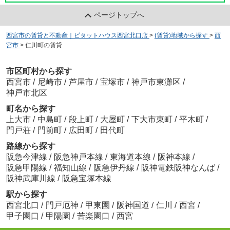
ページトップへ
西宮市の賃貸と不動産｜ピタットハウス西宮北口店
>
(賃貸)地域から探す
>
西
宮市
>
仁川町の賃貸
市区町村から探す
西宮市
/
尼崎市
/
芦屋市
/
宝塚市
/
神戸市東灘区
/
神戸市北区
町名から探す
上大市
/
中島町
/
段上町
/
大屋町
/
下大市東町
/
平木町
/
門戸荘
/
門前町
/
広田町
/
田代町
路線から探す
阪急今津線
/
阪急神戸本線
/
東海道本線
/
阪神本線
/
阪急甲陽線
/
福知山線
/
阪急伊丹線
/
阪神電鉄阪神なんば
/
阪神武庫川線
/
阪急宝塚本線
駅から探す
西宮北口
/
門戸厄神
/
甲東園
/
阪神国道
/
仁川
/
西宮
/
甲子園口
/
甲陽園
/
苦楽園口
/
西宮