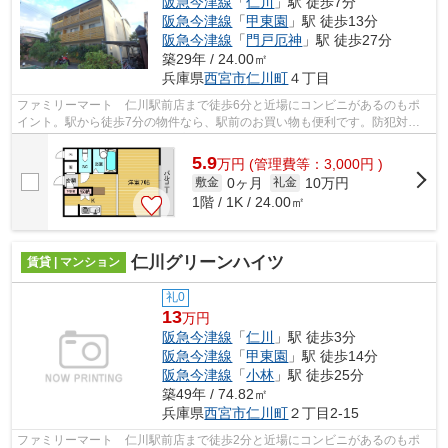
阪急今津線
「
仁川
」駅 徒歩7分
阪急今津線
「
甲東園
」駅 徒歩13分
阪急今津線
「
門戸厄神
」駅 徒歩27分
築29年 / 24.00㎡
兵庫県
西宮市
仁川町
４丁目
ファミリーマート 仁川駅前店まで徒歩6分と近場にコンビニがあるのもポ
イント。駅から徒歩7分の物件なら、駅前のお買い物も便利です。防犯対策
もバッチリなマンションタイプの物件で...
5.9
万
円
(管理費等：3,000円 )
0ヶ月
10万円
敷金
礼金
1階 / 1K / 24.00㎡
仁川グリーンハイツ
賃貸 | マンション
礼0
13
万円
阪急今津線
「
仁川
」駅 徒歩3分
阪急今津線
「
甲東園
」駅 徒歩14分
阪急今津線
「
小林
」駅 徒歩25分
築49年 / 74.82㎡
兵庫県
西宮市
仁川町
２丁目2-15
ファミリーマート 仁川駅前店まで徒歩2分と近場にコンビニがあるのもポ