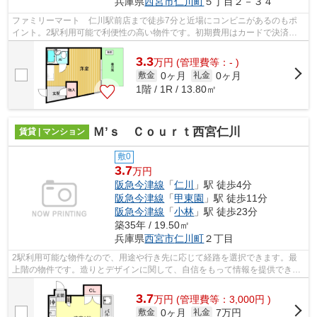
兵庫県
西宮市
仁川町
５丁目２－３４
ファミリーマート 仁川駅前店まで徒歩7分と近場にコンビニがあるのもポ
イント。2駅利用可能で利便性の高い物件です。初期費用はカードで決済い
ただけます。通勤やお出かけに便利な、...
3.3
万
円
(管理費等：- )
0ヶ月
0ヶ月
敷金
礼金
1階 / 1R / 13.80㎡
Ｍ’ｓ Ｃｏｕｒｔ西宮仁川
賃貸 | マンション
敷0
3.7
万円
阪急今津線
「
仁川
」駅 徒歩4分
阪急今津線
「
甲東園
」駅 徒歩11分
阪急今津線
「
小林
」駅 徒歩23分
築35年 / 19.50㎡
兵庫県
西宮市
仁川町
２丁目
2駅利用可能な物件なので、用途や行き先に応じて経路を選択できます。最
上階の物件です。造りとデザインに関して、自信をもって情報を提供できる
マンションです。徒歩4分で駅にアクセ...
3.7
万
円
(管理費等：3,000円 )
0ヶ月
7万円
敷金
礼金