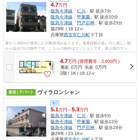
4.7
万円
阪急今津線
「
仁川
」駅 徒歩7分
阪急今津線
「
甲東園
」駅 徒歩10分
阪急今津線
「
門戸厄神
」駅 徒歩23分
築29年 / 18.12㎡
兵庫県
西宮市
仁川町
３丁目
家から385mの場所に仁川郵便局があります。電車移動の多い方に嬉しい駅
から徒歩7分の物件です。こちらの物件はマンションです。最上階のマンシ
ョンです。ピタットハウス西宮北口店 ベ...
4.7
万
円
(管理費等：3,000円 )
0万円
0万円
敷金
礼金
2階 / 1K / 18.12㎡
ヴィラロンシャン
賃貸 | アパート
敷0
5.1
5.3
万円～
万円
阪急今津線
「
仁川
」駅 徒歩5分
阪急今津線
「
甲東園
」駅 徒歩12分
阪急今津線
「
門戸厄神
」駅 徒歩24分
築29年 / 23.18㎡
兵庫県
西宮市
仁川町
３丁目