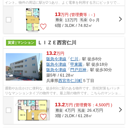
イント。物件の周辺に駅が2つあり、よく電車を利用する方にピッタリで
す。エレベーター付き物件です。この物件...
13
万
円
(管理費等：- )
13万円
0ヶ月
敷金
礼金
6階 / 3LDK / 74.82㎡
ＬＩＺＥ西宮仁川
賃貸 | マンション
13.2
万円
阪急今津線
「
仁川
」駅 徒歩8分
阪急今津線
「
甲東園
」駅 徒歩18分
阪急今津線
「
門戸厄神
」駅 徒歩30分
築5年 / 61.28㎡
兵庫県
西宮市
仁川町
５丁目
通勤やお出かけに便利な、徒歩8分に駅のある物件です。防犯対策もバッチ
リなマンションタイプの物件です。最上階の物件です。こちらのマンション
では初期費用をカードでお支払いいただ...
13.2
万
円
(管理費等：4,500円 )
4万円
26.4万円
敷金
礼金
3階 / 2LDK / 61.28㎡