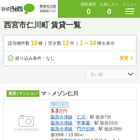
閲覧履歴
お気に入り
メニュー
0
0
西宮市仁川町 賃貸一覧
10
12
1～10
該当物件数
棟
空き数
件
棟を表示
変更
絞り込み条件：
なし
マ・メゾン仁川
賃貸 | マンション
敷0
礼0
3.3
万円
阪急今津線
「
仁川
」駅 徒歩7分
阪急今津線
「
甲東園
」駅 徒歩15分
阪急今津線
「
門戸厄神
」駅 徒歩28分
築39年 / 13.80㎡