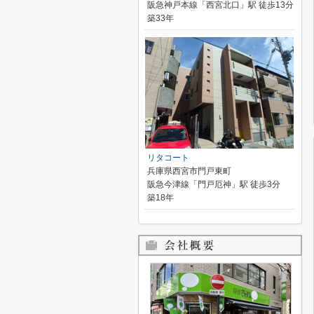
阪急神戸本線「西宮北口」駅 徒歩13分
築33年
リタコート
兵庫県西宮市門戸東町
阪急今津線「門戸厄神」駅 徒歩3分
築18年