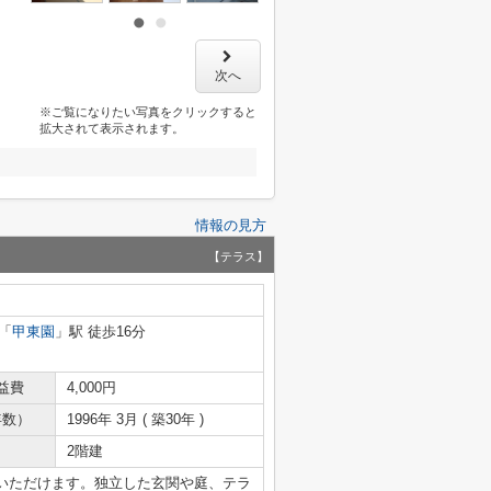
次へ
※ご覧になりたい写真をクリックすると
拡大されて表示されます。
情報の見方
【テラス】
「
甲東園
」駅 徒歩16分
益費
4,000円
年数）
1996年 3月 ( 築30年 )
2階建
いただけます。独立した玄関や庭、テラ