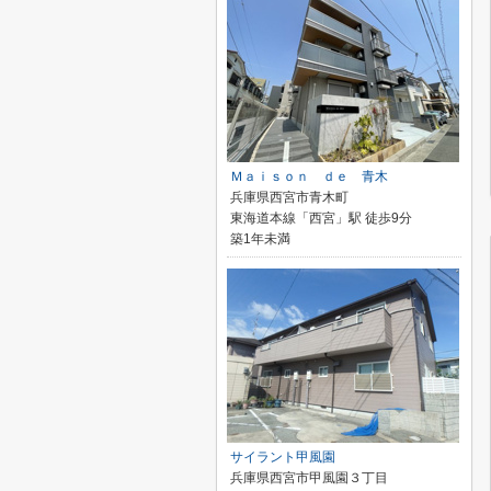
Ｍａｉｓｏｎ ｄｅ 青木
兵庫県西宮市青木町
東海道本線「西宮」駅 徒歩9分
築1年未満
サイラント甲風園
兵庫県西宮市甲風園３丁目