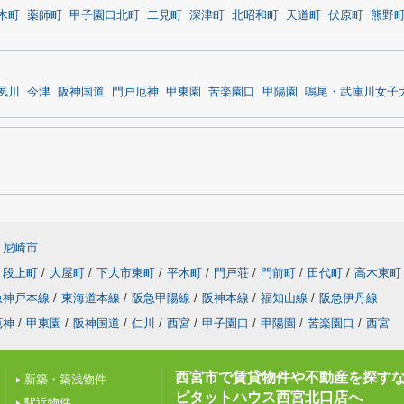
木町
薬師町
甲子園口北町
二見町
深津町
北昭和町
天道町
伏原町
熊野
夙川
今津
阪神国道
門戸厄神
甲東園
苦楽園口
甲陽園
鳴尾・武庫川女子
尼崎市
段上町
/
大屋町
/
下大市東町
/
平木町
/
門戸荘
/
門前町
/
田代町
/
高木東町
急神戸本線
/
東海道本線
/
阪急甲陽線
/
阪神本線
/
福知山線
/
阪急伊丹線
厄神
/
甲東園
/
阪神国道
/
仁川
/
西宮
/
甲子園口
/
甲陽園
/
苦楽園口
/
西宮
西宮市で賃貸物件や不動産を探す
新築・築浅物件
ピタットハウス西宮北口店へ
駅近物件