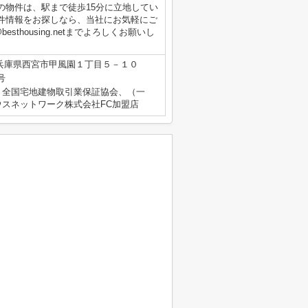
の物件は、駅まで徒歩15分に立地してい
件情報をお探しなら、当社にお気軽にご
thousing.netまでよろしくお願いし
兵庫県西宮市甲風園１丁目５－１０
号
）全国宅地建物取引業保証協会、（一
スネットワーク株式会社FC加盟店