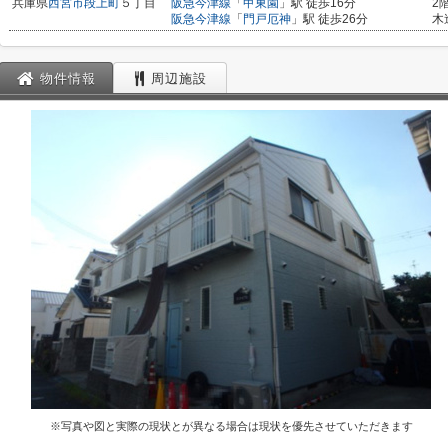
兵庫県
西宮市
段上町
５丁目
阪急今津線
「
甲東園
」駅 徒歩16分
2
阪急今津線
「
門戸厄神
」駅 徒歩26分
木
物件情報
周辺施設
※写真や図と実際の現状とが異なる場合は現状を優先させていただきます