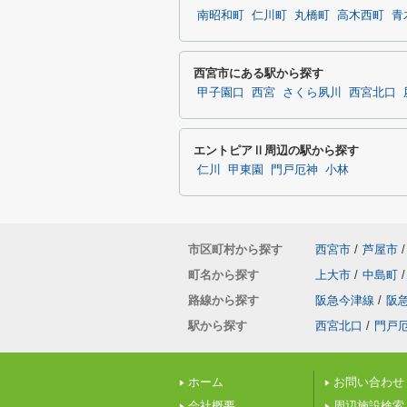
南昭和町
仁川町
丸橋町
高木西町
青
西宮市にある駅から探す
甲子園口
西宮
さくら夙川
西宮北口
エントピアⅡ周辺の駅から探す
仁川
甲東園
門戸厄神
小林
市区町村から探す
西宮市
/
芦屋市
/
町名から探す
上大市
/
中島町
/
路線から探す
阪急今津線
/
阪
駅から探す
西宮北口
/
門戸
ホーム
お問い合わせ
会社概要
周辺施設検索