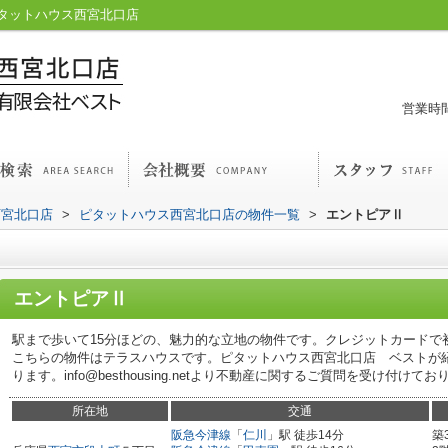
タットハウス西宮北口店
営業時間
西宮北口店
>
ピタットハウス西宮北口店の物件一覧
>
エントピアⅡ
エントピアⅡ
駅まで歩いて15分ほどの、魅力的な立地の物件です。クレジットカードで
こちらの物件はテラスハウスです。ピタットハウス西宮北口店 ベストが
ります。info@besthousing.netより不動産に関するご質問を受け付けて
所在地
交通
阪急今津線
「
仁川
」駅 徒歩14分
築