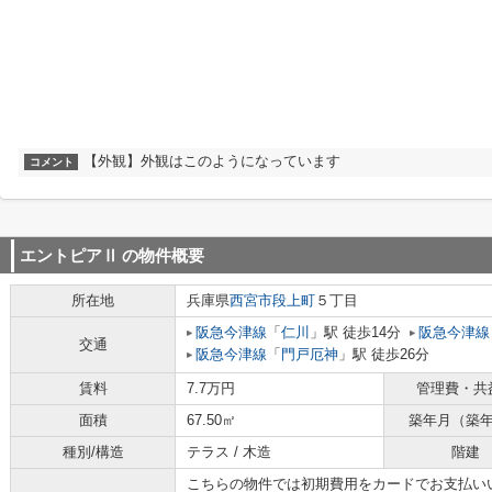
【外観】外観はこのようになっています
コメント
エントピアⅡ
の物件概要
所在地
兵庫県
西宮市
段上町
５丁目
阪急今津線
「
仁川
」駅 徒歩14分
阪急今津線
交通
阪急今津線
「
門戸厄神
」駅 徒歩26分
賃料
7.7万円
管理費・共
面積
67.50㎡
築年月（築
種別/構造
テラス / 木造
階建
こちらの物件では初期費用をカードでお支払い