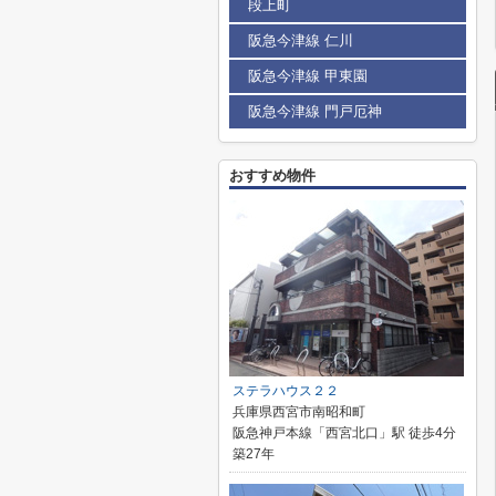
段上町
阪急今津線 仁川
阪急今津線 甲東園
阪急今津線 門戸厄神
おすすめ物件
ステラハウス２２
兵庫県西宮市南昭和町
阪急神戸本線「西宮北口」駅 徒歩4分
築27年