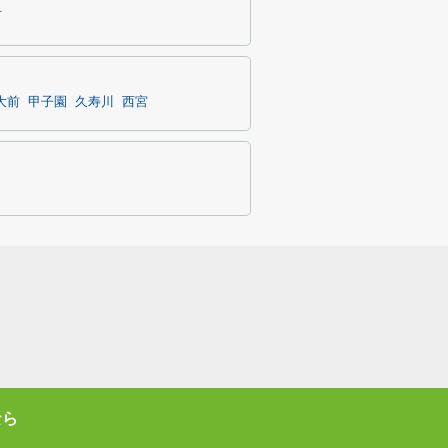
町
大前
甲子園
久寿川
西宮
なら