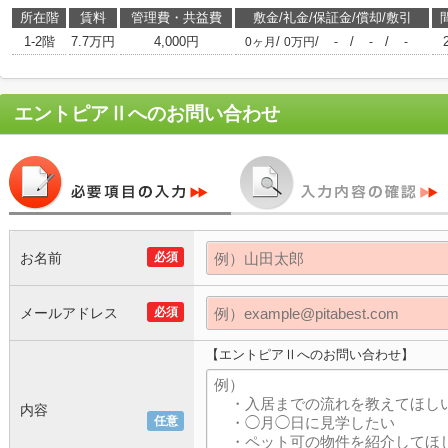
所在階
賃料
管理費・共益費
敷金/礼金/保証金/償却/敷引
1-2階
7.7万円
4,000円
/
/
/
/
0ヶ月
0万円
-
-
-
エントピアⅡ
へのお問い合わせ
お名前
必須
メールアドレス
必須
【エントピアⅡへのお問い合わせ】
内容
任意