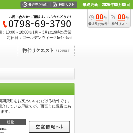
最終更新：2026年08月08日
00
00
件
件
最近見た物件
検討リスト
：10:00～18:00※1月～3月は19時迄営業
定休日：ゴールデンウィーク5/4～5/6
初期費用をお支払いいただける物件です。
紹介している戸建てが、西宮市に豊富にあ
おります。
建物
空室情報へ
30年