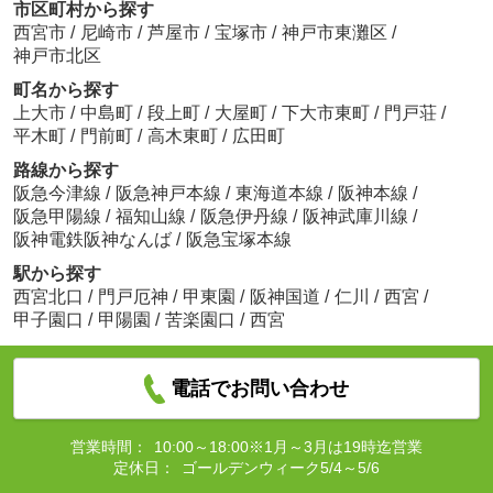
市区町村から探す
西宮市
/
尼崎市
/
芦屋市
/
宝塚市
/
神戸市東灘区
/
神戸市北区
町名から探す
上大市
/
中島町
/
段上町
/
大屋町
/
下大市東町
/
門戸荘
/
平木町
/
門前町
/
高木東町
/
広田町
路線から探す
阪急今津線
/
阪急神戸本線
/
東海道本線
/
阪神本線
/
阪急甲陽線
/
福知山線
/
阪急伊丹線
/
阪神武庫川線
/
阪神電鉄阪神なんば
/
阪急宝塚本線
駅から探す
西宮北口
/
門戸厄神
/
甲東園
/
阪神国道
/
仁川
/
西宮
/
甲子園口
/
甲陽園
/
苦楽園口
/
西宮
電話でお問い合わせ
営業時間：
10:00～18:00※1月～3月は19時迄営業
定休日：
ゴールデンウィーク5/4～5/6