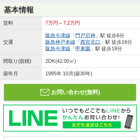
基本情報
賃料
7万円～7.2万円
阪急今津線
「
門戸厄神
」駅 徒歩6分
交通
阪急神戸本線
「
西宮北口
」駅 徒歩16分
阪急今津線
「
甲東園
」駅 徒歩18分
間取り(面積)
2DK(42.00㎡)
築年月
1995年 10月(築30年)
お問い合わせ(無料)