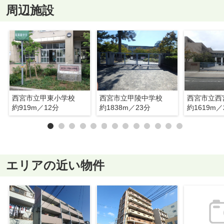
周辺施設
西宮市立甲東小学校
西宮市立甲陵中学校
西宮市立西
約919m／12分
約1838m／23分
約1619m／
エリアの近い物件