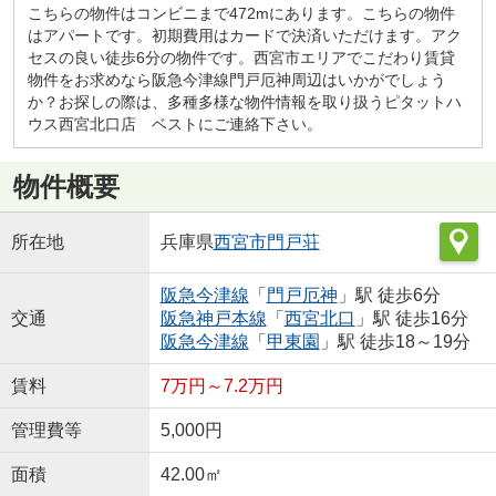
こちらの物件はコンビニまで472mにあります。こちらの物件
はアパートです。初期費用はカードで決済いただけます。アク
セスの良い徒歩6分の物件です。西宮市エリアでこだわり賃貸
物件をお求めなら阪急今津線門戸厄神周辺はいかがでしょう
か？お探しの際は、多種多様な物件情報を取り扱うピタットハ
ウス西宮北口店 ベストにご連絡下さい。
物件概要
所在地
兵庫県
西宮市
門戸荘
阪急今津線
「
門戸厄神
」駅 徒歩6分
交通
阪急神戸本線
「
西宮北口
」駅 徒歩16分
阪急今津線
「
甲東園
」駅 徒歩18～19分
賃料
7万円～7.2万円
管理費等
5,000円
面積
42.00㎡