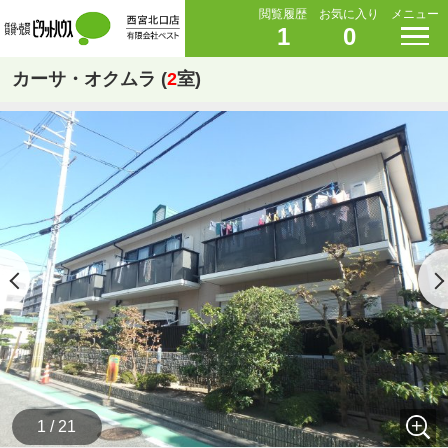
閲覧履歴
お気に入り
メニュー
1
0
カーサ・オクムラ (
2
室)
1 / 21