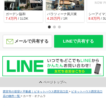
ガーデン協和
パラツィーナ夙川東
7.4
万
円
/ 1LDK
4.25
万
円
/ 1R
8.8
万
円
/ 3
メールで共有する
LINEで共有する
ページトップへ
西宮市の賃貸と不動産｜ピタットハウス西宮北口店
>
ピタットハウス西宮北口
店の物件一覧
>
カーサ・オクムラ