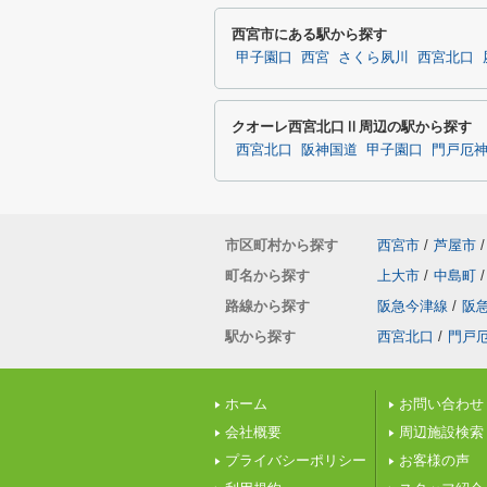
西宮市にある駅から探す
甲子園口
西宮
さくら夙川
西宮北口
クオーレ西宮北口Ⅱ周辺の駅から探す
西宮北口
阪神国道
甲子園口
門戸厄
市区町村から探す
西宮市
/
芦屋市
/
町名から探す
上大市
/
中島町
/
路線から探す
阪急今津線
/
阪
駅から探す
西宮北口
/
門戸
ホーム
お問い合わせ
会社概要
周辺施設検索
プライバシーポリシー
お客様の声