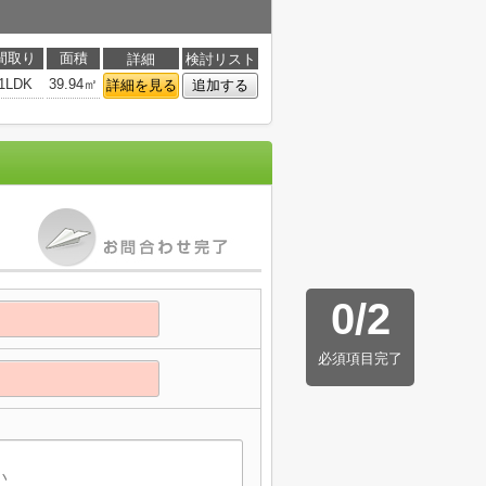
間取り
面積
詳細
検討リスト
1LDK
39.94㎡
詳細を見る
追加する
0
/
2
必須項目完了
】