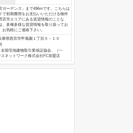
ガーデンズ」まで496mです。こちらは
ドで初期費用をお支払いいただける物件
西宮市エリアにある賃貸情報のことな
は、多種多様な賃貸情報を取り扱ってお
、お気軽にご連絡下さい。
兵庫県西宮市甲風園１丁目５－１０
号
）全国宅地建物取引業保証協会、（一
スネットワーク株式会社FC加盟店