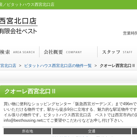
産／ピタットハウス西宮北口店
営業時間
西宮北口店
>
ピタットハウス西宮北口店の物件一覧
>
クオーレ西宮北口Ⅱ
クオーレ西宮北口Ⅱ
買い物に便利なショッピングセンター「阪急西宮ガーデンズ」まで496m
いいただける物件です。駅から徒歩9分に立地する、魅力的な駅近物件で
イル張りの物件です。ピタットハウス西宮北口店 ベストでは西宮市内の
info@besthousing.netにてご要望やこだわりなどお申し付け下さい。
所在地
交通