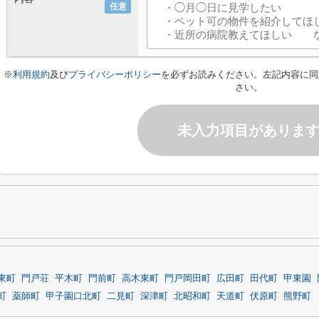
任意
※
利用規約
及び
プライバシーポリシー
を必ずお読みください。左記内容に同
さい。
未入力項目がありま
東町
門戸荘
平木町
門前町
高木東町
門戸岡田町
広田町
田代町
甲東園
町
薬師町
甲子園口北町
二見町
深津町
北昭和町
天道町
伏原町
熊野町