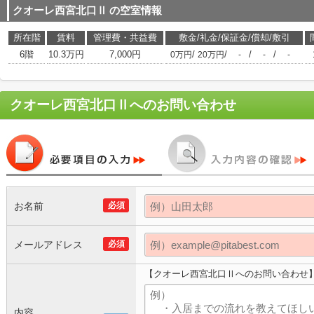
クオーレ西宮北口Ⅱ
の空室情報
所在階
賃料
管理費・共益費
敷金/礼金/保証金/償却/敷引
6階
10.3万円
7,000円
/
/
/
/
0万円
20万円
-
-
-
クオーレ西宮北口Ⅱ
へのお問い合わせ
お名前
必須
メールアドレス
必須
【クオーレ西宮北口Ⅱへのお問い合わせ
内容