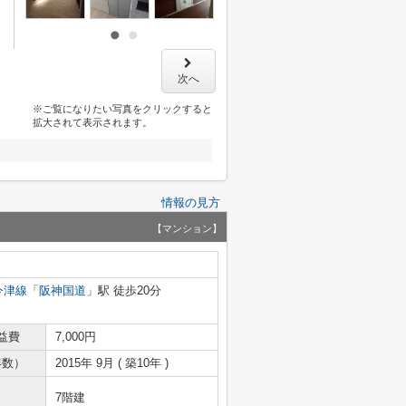
次へ
※ご覧になりたい写真をクリックすると
拡大されて表示されます。
情報の見方
【マンション】
今津線
「
阪神国道
」駅 徒歩20分
益費
7,000円
年数）
2015年 9月 ( 築10年 )
7階建