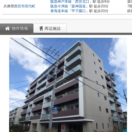
阪急神戸本線
「
西宮北口
」駅 徒歩9分
築
兵庫県
西宮市
田代町
阪急今津線
「
阪神国道
」駅 徒歩20分
7
東海道本線
「
甲子園口
」駅 徒歩20分
鉄
物件情報
周辺施設