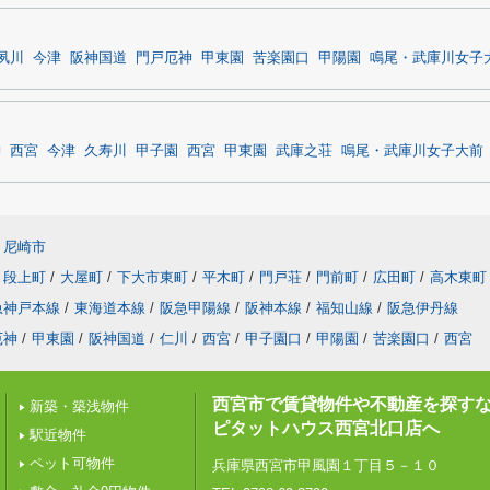
夙川
今津
阪神国道
門戸厄神
甲東園
苦楽園口
甲陽園
鳴尾・武庫川女子
神
西宮
今津
久寿川
甲子園
西宮
甲東園
武庫之荘
鳴尾・武庫川女子大前
尼崎市
段上町
/
大屋町
/
下大市東町
/
平木町
/
門戸荘
/
門前町
/
広田町
/
高木東町
急神戸本線
/
東海道本線
/
阪急甲陽線
/
阪神本線
/
福知山線
/
阪急伊丹線
厄神
/
甲東園
/
阪神国道
/
仁川
/
西宮
/
甲子園口
/
甲陽園
/
苦楽園口
/
西宮
西宮市で賃貸物件や不動産を探す
新築・築浅物件
ピタットハウス西宮北口店へ
駅近物件
ペット可物件
兵庫県西宮市甲風園１丁目５－１０