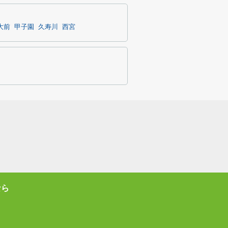
大前
甲子園
久寿川
西宮
なら