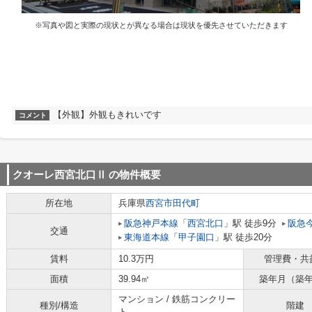
※写真や図と実際の現状とが異なる場合は現状を優先させていただきます
【外観】外観もきれいです
コメント
クオーレ西宮北口Ⅱ
の物件概要
所在地
兵庫県
西宮市
田代町
阪急神戸本線
「
西宮北口
」駅 徒歩9分
阪急
交通
東海道本線
「
甲子園口
」駅 徒歩20分
賃料
10.3万円
管理費・共
面積
39.94㎡
築年月（築
マンション / 鉄筋コンクリー
種別/構造
階建
ト