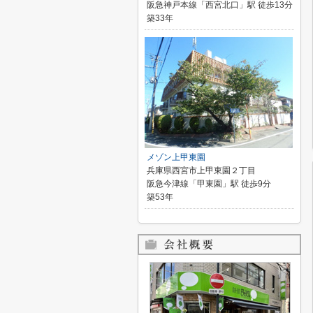
阪急神戸本線「西宮北口」駅 徒歩13分
築33年
メゾン上甲東園
兵庫県西宮市上甲東園２丁目
阪急今津線「甲東園」駅 徒歩9分
築53年