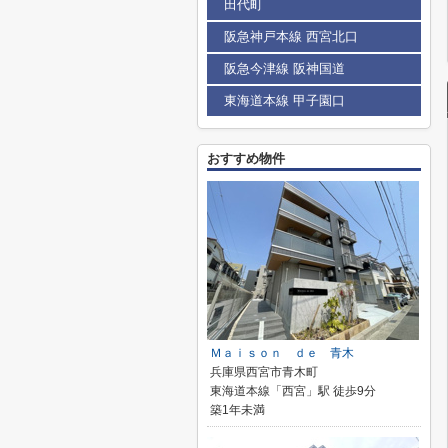
田代町
阪急神戸本線 西宮北口
阪急今津線 阪神国道
東海道本線 甲子園口
おすすめ物件
Ｍａｉｓｏｎ ｄｅ 青木
兵庫県西宮市青木町
東海道本線「西宮」駅 徒歩9分
築1年未満