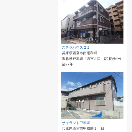
ステラハウス２２
兵庫県西宮市南昭和町
阪急神戸本線「西宮北口」駅 徒歩4分
築27年
サイラント甲風園
兵庫県西宮市甲風園３丁目