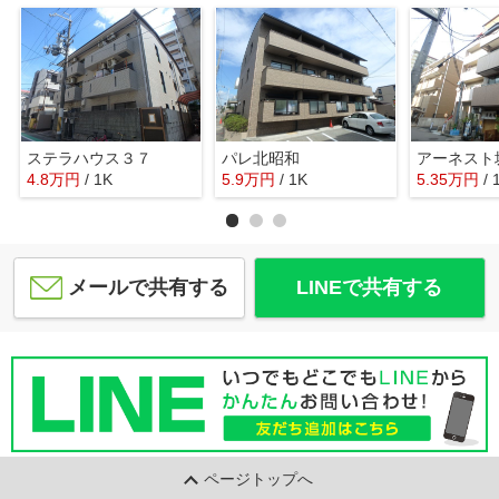
ステラハウス３７
パレ北昭和
アーネスト
4.8
万
円
/ 1K
5.9
万
円
/ 1K
5.35
万
円
/ 
メールで共有する
LINEで共有する
ページトップへ