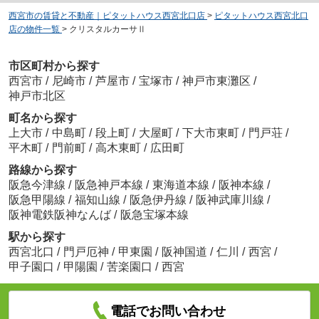
西宮市の賃貸と不動産｜ピタットハウス西宮北口店
>
ピタットハウス西宮北口
店の物件一覧
>
クリスタルカーサⅡ
市区町村から探す
西宮市
/
尼崎市
/
芦屋市
/
宝塚市
/
神戸市東灘区
/
神戸市北区
町名から探す
上大市
/
中島町
/
段上町
/
大屋町
/
下大市東町
/
門戸荘
/
平木町
/
門前町
/
高木東町
/
広田町
路線から探す
阪急今津線
/
阪急神戸本線
/
東海道本線
/
阪神本線
/
阪急甲陽線
/
福知山線
/
阪急伊丹線
/
阪神武庫川線
/
阪神電鉄阪神なんば
/
阪急宝塚本線
駅から探す
西宮北口
/
門戸厄神
/
甲東園
/
阪神国道
/
仁川
/
西宮
/
甲子園口
/
甲陽園
/
苦楽園口
/
西宮
電話でお問い合わせ