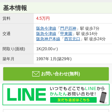
基本情報
賃料
4.5万円
阪急今津線
「
門戸厄神
」駅 徒歩7分
交通
阪急今津線
「
甲東園
」駅 徒歩14分
阪急神戸本線
「
西宮北口
」駅 徒歩24分
間取り(面積)
1K(20.00㎡)
築年月
1997年 1月(築29年)
お問い合わせ(無料)