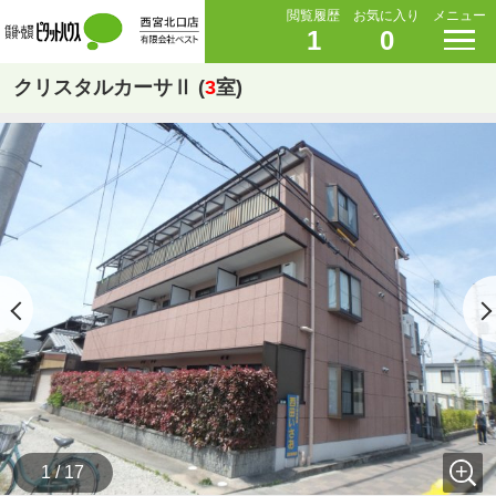
閲覧履歴
お気に入り
メニュー
1
0
クリスタルカーサⅡ (
3
室)
1 / 17