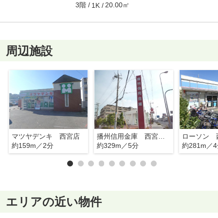
3階
20.00㎡
1K
周辺施設
マツヤデンキ 西宮店
播州信用金庫 西宮北支店
約159m／2分
約329m／5分
約281m／
エリアの近い物件