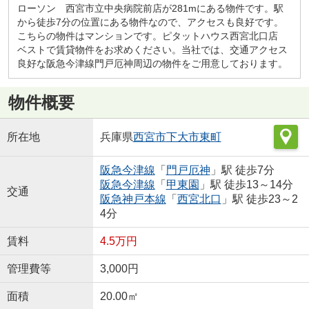
ローソン 西宮市立中央病院前店が281mにある物件です。駅
から徒歩7分の位置にある物件なので、アクセスも良好です。
こちらの物件はマンションです。ピタットハウス西宮北口店
ベストで賃貸物件をお求めください。当社では、交通アクセス
良好な阪急今津線門戸厄神周辺の物件をご用意しております。
物件概要
所在地
兵庫県
西宮市
下大市東町
阪急今津線
「
門戸厄神
」駅 徒歩7分
阪急今津線
「
甲東園
」駅 徒歩13～14分
交通
阪急神戸本線
「
西宮北口
」駅 徒歩23～2
4分
賃料
4.5万円
管理費等
3,000円
面積
20.00㎡