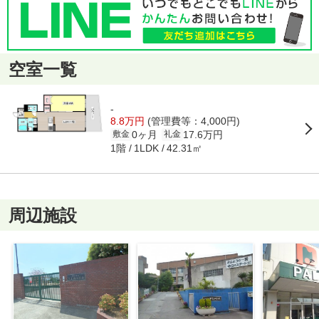
空室一覧
-
8.8万円
(管理費等：4,000円)
0ヶ月
17.6万円
敷金
礼金
1階
42.31㎡
1LDK
周辺施設