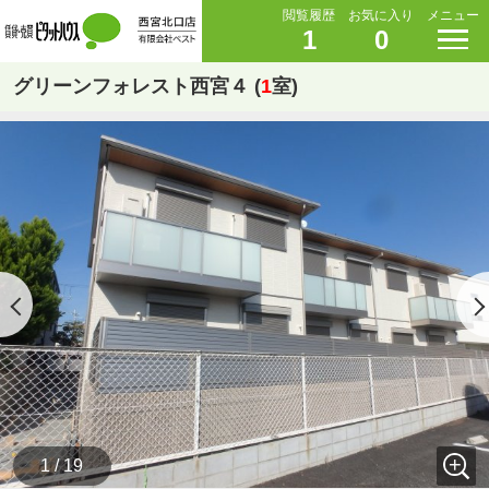
閲覧履歴
お気に入り
メニュー
1
0
グリーンフォレスト西宮４ (
1
室)
1 / 19