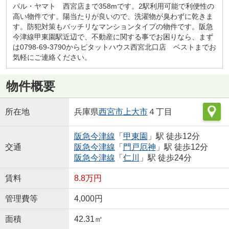
パル・ヤマト 西宮店まで358mです。2駅利用可能で利便性の
高い物件です。陽当たりが良いので、洗濯物が臭わずに乾きま
す。防犯対策もバッチリなマンションタイプの物件です。阪急
今津線甲東園駅近辺で、不動産に関する事でお困りなら、まず
は0798-69-3790からピタットハウス西宮北口店 ベストまでお
気軽にご連絡ください。
物件概要
所在地
兵庫県
西宮市
上大市
４丁目
阪急今津線
「
甲東園
」駅 徒歩12分
交通
阪急今津線
「
門戸厄神
」駅 徒歩12分
阪急今津線
「
仁川
」駅 徒歩24分
賃料
8.8万円
管理費等
4,000円
面積
42.31㎡