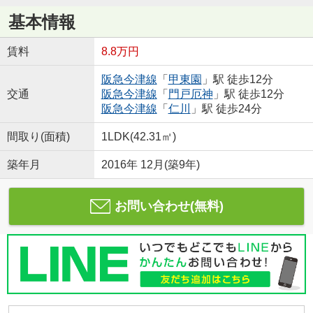
基本情報
賃料
8.8万円
阪急今津線
「
甲東園
」駅 徒歩12分
交通
阪急今津線
「
門戸厄神
」駅 徒歩12分
阪急今津線
「
仁川
」駅 徒歩24分
間取り(面積)
1LDK(42.31㎡)
築年月
2016年 12月(築9年)
お問い合わせ(無料)