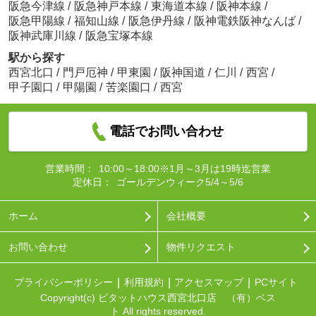
阪急今津線
/
阪急神戸本線
/
東海道本線
/
阪神本線
/
阪急甲陽線
/
福知山線
/
阪急伊丹線
/
阪神電鉄阪神なんば
/
阪神武庫川線
/
阪急宝塚本線
駅から探す
西宮北口
/
門戸厄神
/
甲東園
/
阪神国道
/
仁川
/
西宮
/
甲子園口
/
甲陽園
/
苦楽園口
/
西宮
電話でお問い合わせ
営業時間：
10:00～18:00※1月～3月は19時迄営業
定休日：
ゴールデンウィーク5/4～5/6
ホーム
会社概要
お問い合わせ
物件リクエスト
プライバシーポリシー
利用規約
アクセスマップ
PCサイト
Copyright(c) ピタットハウス西宮北口店 （有）ベス
ト All rights reserved.