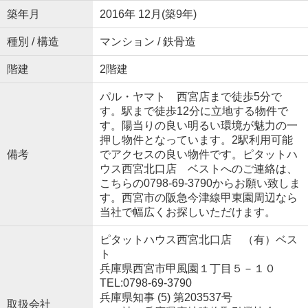
築年月
2016年 12月(築9年)
種別 / 構造
マンション / 鉄骨造
階建
2階建
パル・ヤマト 西宮店まで徒歩5分で
す。駅まで徒歩12分に立地する物件で
す。陽当りの良い明るい環境が魅力の一
押し物件となっています。2駅利用可能
備考
でアクセスの良い物件です。ピタットハ
ウス西宮北口店 ベストへのご連絡は、
こちらの0798-69-3790からお願い致しま
す。西宮市の阪急今津線甲東園周辺なら
当社で幅広くお探しいただけます。
ピタットハウス西宮北口店 （有）ベス
ト
兵庫県西宮市甲風園１丁目５－１０
TEL:0798-69-3790
兵庫県知事 (5) 第203537号
取扱会社