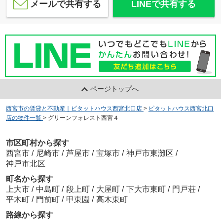
メールで共有する
LINEで共有する
ページトップへ
西宮市の賃貸と不動産｜ピタットハウス西宮北口店
>
ピタットハウス西宮北口
店の物件一覧
>
グリーンフォレスト西宮４
市区町村から探す
西宮市
/
尼崎市
/
芦屋市
/
宝塚市
/
神戸市東灘区
/
神戸市北区
町名から探す
上大市
/
中島町
/
段上町
/
大屋町
/
下大市東町
/
門戸荘
/
平木町
/
門前町
/
甲東園
/
高木東町
路線から探す