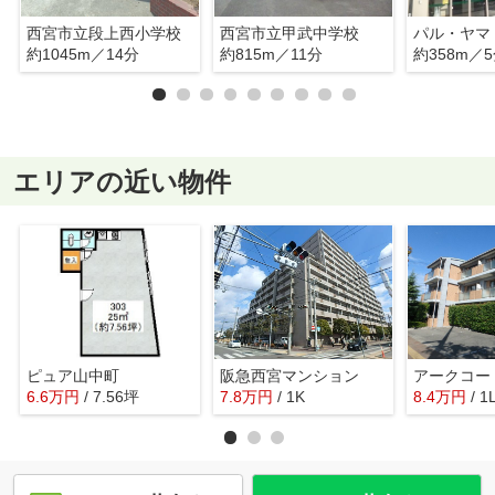
西宮市立段上西小学校
西宮市立甲武中学校
パル・ヤマ
約1045m／14分
約815m／11分
約358m／
エリアの近い物件
ピュア山中町
阪急西宮マンション
アークコー
6.6
万
円
/ 7.56坪
7.8
万
円
/ 1K
8.4
万
円
/ 1