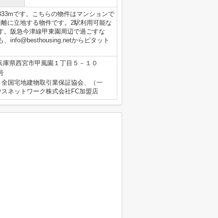
33mです。こちらの物件はマンションで
距離に立地する物件です。2駅利用可能な
す。阪急今津線甲東園周辺で過ごすな
@besthousing.netからピタット
兵庫県西宮市甲風園１丁目５－１０
号
）全国宅地建物取引業保証協会、（一
スネットワーク株式会社FC加盟店