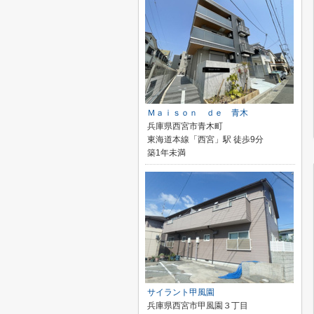
Ｍａｉｓｏｎ ｄｅ 青木
兵庫県西宮市青木町
東海道本線「西宮」駅 徒歩9分
築1年未満
サイラント甲風園
兵庫県西宮市甲風園３丁目