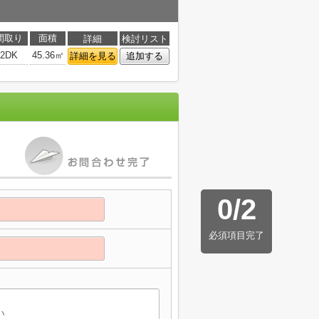
間取り
面積
詳細
検討リスト
2DK
45.36㎡
詳細を見る
追加する
0
/
2
必須項目完了
】