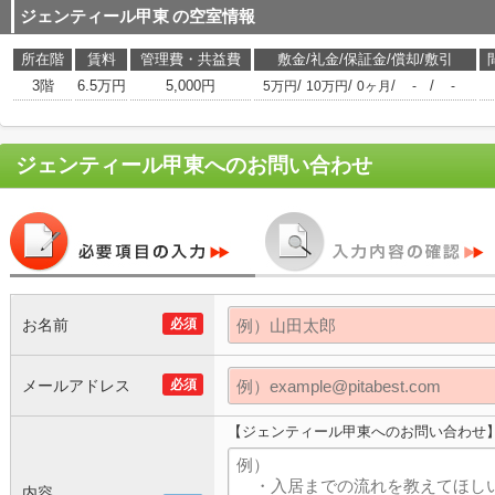
ジェンティール甲東
の空室情報
所在階
賃料
管理費・共益費
敷金/礼金/保証金/償却/敷引
3階
6.5万円
5,000円
/
/
/
/
5万円
10万円
0ヶ月
-
-
ジェンティール甲東
へのお問い合わせ
お名前
必須
メールアドレス
必須
【ジェンティール甲東へのお問い合わせ
内容