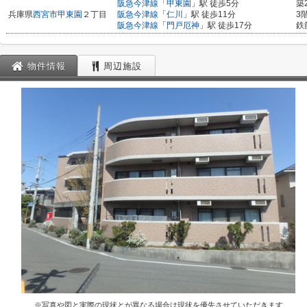
阪急今津線
「
甲東園
」駅 徒歩5分
築
兵庫県
西宮市
甲東園
２丁目
阪急今津線
「
仁川
」駅 徒歩11分
3
阪急今津線
「
門戸厄神
」駅 徒歩17分
鉄
物件情報
周辺施設
※写真や図と実際の現状とが異なる場合は現状を優先させていただきます