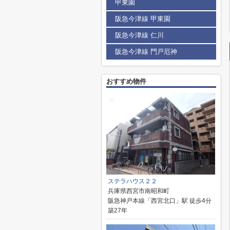
甲東園
阪急今津線 甲東園
阪急今津線 仁川
阪急今津線 門戸厄神
おすすめ物件
ステラハウス２２
兵庫県西宮市南昭和町
阪急神戸本線「西宮北口」駅 徒歩4分
築27年