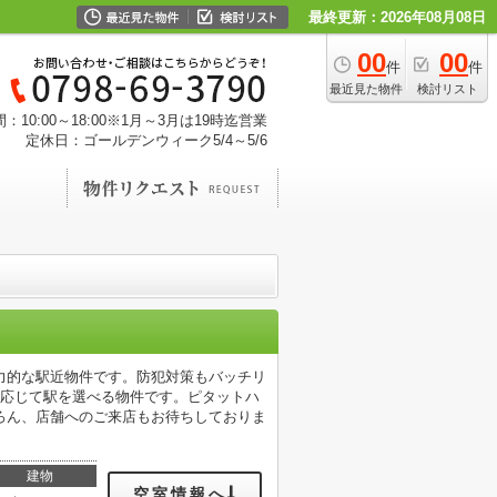
最終更新：2026年08月08日
00
00
件
件
最近見た物件
検討リスト
：10:00～18:00※1月～3月は19時迄営業
定休日：ゴールデンウィーク5/4～5/6
魅力的な駅近物件です。防犯対策もバッチリ
に応じて駅を選べる物件です。ピタットハ
ろん、店舗へのご来店もお待ちしておりま
建物
空室情報へ