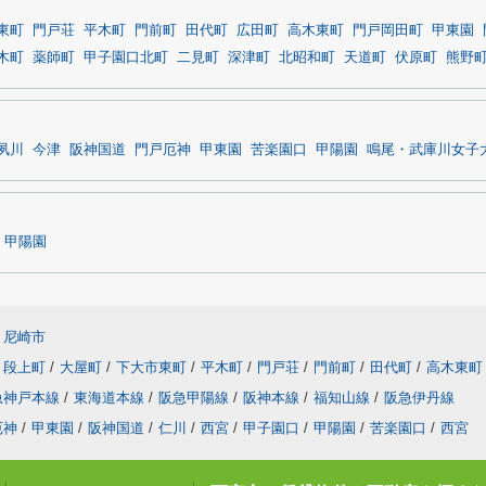
東町
門戸荘
平木町
門前町
田代町
広田町
高木東町
門戸岡田町
甲東園
木町
薬師町
甲子園口北町
二見町
深津町
北昭和町
天道町
伏原町
熊野
夙川
今津
阪神国道
門戸厄神
甲東園
苦楽園口
甲陽園
鳴尾・武庫川女子
甲陽園
尼崎市
段上町
/
大屋町
/
下大市東町
/
平木町
/
門戸荘
/
門前町
/
田代町
/
高木東町
急神戸本線
/
東海道本線
/
阪急甲陽線
/
阪神本線
/
福知山線
/
阪急伊丹線
厄神
/
甲東園
/
阪神国道
/
仁川
/
西宮
/
甲子園口
/
甲陽園
/
苦楽園口
/
西宮