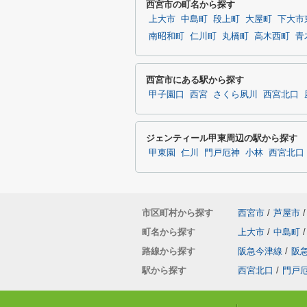
西宮市の町名から探す
上大市
中島町
段上町
大屋町
下大市
南昭和町
仁川町
丸橋町
高木西町
青
西宮市にある駅から探す
甲子園口
西宮
さくら夙川
西宮北口
ジェンティール甲東周辺の駅から探す
甲東園
仁川
門戸厄神
小林
西宮北口
市区町村から探す
西宮市
/
芦屋市
/
町名から探す
上大市
/
中島町
/
路線から探す
阪急今津線
/
阪
駅から探す
西宮北口
/
門戸