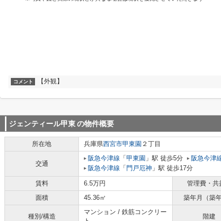
【外観】
コメント
ジェンティール甲東
の物件概要
所在地
兵庫県
西宮市
甲東園
２丁目
阪急今津線
「
甲東園
」駅 徒歩5分
阪急今津
交通
阪急今津線
「
門戸厄神
」駅 徒歩17分
賃料
6.5万円
管理費・共
面積
45.36㎡
築年月（築
マンション / 鉄筋コンクリー
種別/構造
階建
ト