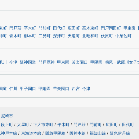
東町
門戸荘
平木町
門前町
田代町
広田町
高木東町
門戸岡田町
甲東園
師町
青木町
柳本町
二見町
深津町
天道町
北昭和町
伏原町
中須佐町
夙川
今津
阪神国道
門戸厄神
甲東園
苦楽園口
甲陽園
鳴尾・武庫川女子
国道
仁川
甲子園口
甲陽園
苦楽園口
西宮
今津
尼崎市
段上町
/
大屋町
/
下大市東町
/
平木町
/
門戸荘
/
門前町
/
広田町
/
田代町
急神戸本線
/
東海道本線
/
阪急甲陽線
/
阪神本線
/
福知山線
/
阪急伊丹線