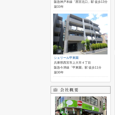
阪急神戸本線「西宮北口」駅 徒歩13分
築33年
シェリール甲東園
兵庫県西宮市上大市４丁目
阪急今津線「甲東園」駅 徒歩11分
築30年