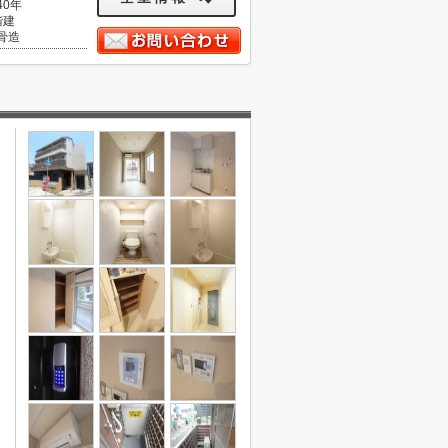
40年
階建
骨造