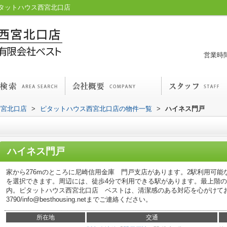
タットハウス西宮北口店
営業時間
西宮北口店
>
ピタットハウス西宮北口店の物件一覧
>
ハイネス門戸
ハイネス門戸
家から276mのところに尼崎信用金庫 門戸支店があります。2駅利用可
を選択できます。周辺には、徒歩4分で利用できる駅があります。最上階
内。ピタットハウス西宮北口店 ベストは、清潔感のある対応を心がけておりま
3790/info@besthousing.netまでご連絡ください。
所在地
交通