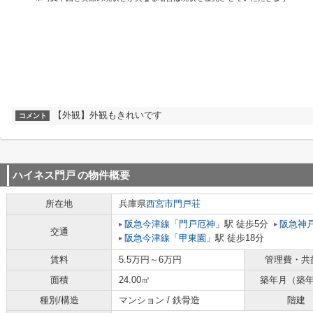
【外観】外観もきれいです
コメント
ハイネス門戸
の物件概要
所在地
兵庫県
西宮市
門戸荘
阪急今津線
「
門戸厄神
」駅 徒歩5分
阪急神
交通
阪急今津線
「
甲東園
」駅 徒歩18分
賃料
5.5万円～6万円
管理費・共
面積
24.00㎡
築年月（築
種別/構造
マンション / 鉄骨造
階建