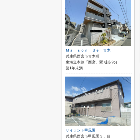
Ｍａｉｓｏｎ ｄｅ 青木
兵庫県西宮市青木町
東海道本線「西宮」駅 徒歩9分
築1年未満
サイラント甲風園
兵庫県西宮市甲風園３丁目