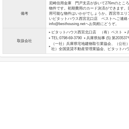
尼崎信用金庫 門戸支店が歩いて276mのとこ
物件です。初期費用のカード決済ができます。
備考
用可能な物件はいかがでしょうか。西宮市エリ
いピタットハウス西宮北口店 ベストへご連絡ください
info@besthousing.netへお気軽にどうぞ。
ピタットハウス西宮北口店 （有）ベスト
TEL:0798-69-3790
兵庫県知事 (5) 第203537
取扱会社
（一社）兵庫県宅地建物取引業協会、（公社
社）全国賃貸不動産管理業協会、ピタットハウ