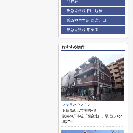
門戸荘
阪急今津線 門戸厄神
阪急神戸本線 西宮北口
阪急今津線 甲東園
おすすめ物件
ステラハウス２２
兵庫県西宮市南昭和町
阪急神戸本線「西宮北口」駅 徒歩4分
築27年