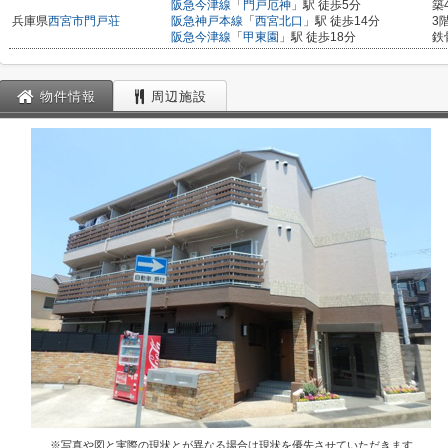
阪急今津線
「
門戸厄神
」駅 徒歩5分
築
兵庫県
西宮市
門戸荘
阪急神戸本線
「
西宮北口
」駅 徒歩14分
3
阪急今津線
「
甲東園
」駅 徒歩18分
鉄
物件情報
周辺施設
※写真や図と実際の現状とが異なる場合は現状を優先させていただきます