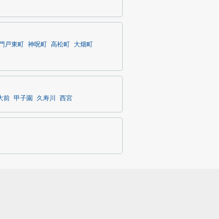
門戸東町
神呪町
高松町
大畑町
大前
甲子園
久寿川
西宮