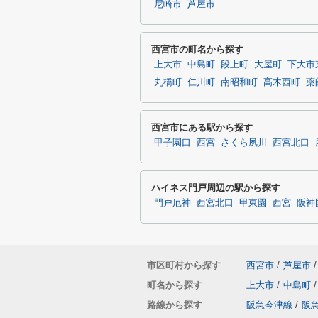
尼崎市
芦屋市
西宮市の町名から探す
上大市
中島町
段上町
大屋町
下大市
丸橋町
仁川町
南昭和町
高木西町
薬
西宮市にある駅から探す
甲子園口
西宮
さくら夙川
西宮北口
ハイネス門戸周辺の駅から探す
門戸厄神
西宮北口
甲東園
西宮
阪神
市区町村から探す
西宮市
/
芦屋市
/
町名から探す
上大市
/
中島町
/
路線から探す
阪急今津線
/
阪