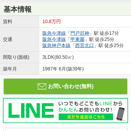
基本情報
賃料
10.8万円
阪急今津線
「
門戸厄神
」駅 徒歩17分
交通
阪急今津線
「
甲東園
」駅 徒歩25分
阪急神戸本線
「
西宮北口
」駅 徒歩25分
間取り(面積)
3LDK(80.50㎡)
築年月
1987年 6月(築39年)
お問い合わせ(無料)