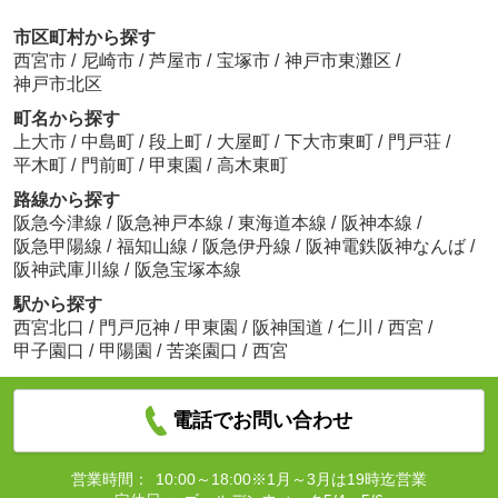
市区町村から探す
西宮市
/
尼崎市
/
芦屋市
/
宝塚市
/
神戸市東灘区
/
神戸市北区
町名から探す
上大市
/
中島町
/
段上町
/
大屋町
/
下大市東町
/
門戸荘
/
平木町
/
門前町
/
甲東園
/
高木東町
路線から探す
阪急今津線
/
阪急神戸本線
/
東海道本線
/
阪神本線
/
阪急甲陽線
/
福知山線
/
阪急伊丹線
/
阪神電鉄阪神なんば
/
阪神武庫川線
/
阪急宝塚本線
駅から探す
西宮北口
/
門戸厄神
/
甲東園
/
阪神国道
/
仁川
/
西宮
/
甲子園口
/
甲陽園
/
苦楽園口
/
西宮
電話でお問い合わせ
営業時間：
10:00～18:00※1月～3月は19時迄営業