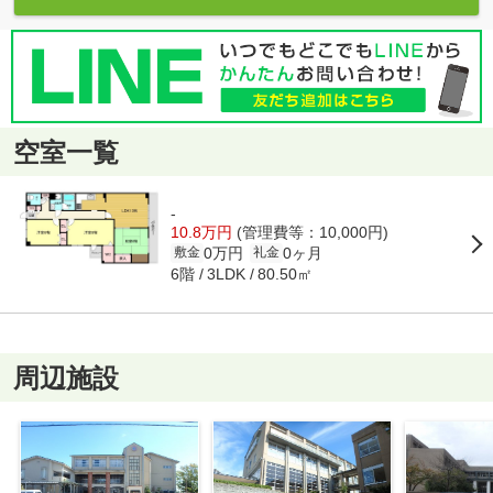
空室一覧
-
10.8万円
(管理費等：10,000円)
0万円
0ヶ月
敷金
礼金
6階
80.50㎡
3LDK
周辺施設