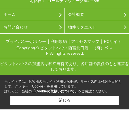
定休日：
ゴールデンウィーク5/4～5/6
ホーム
会社概要
お問い合わせ
物件リクエスト
プライバシーポリシー
利用規約
アクセスマップ
PCサイト
Copyright(c) ピタットハウス西宮北口店 （有）ベス
ト All rights reserved.
ピタットハウスの加盟店は独立自営であり、各店舗の責任のもと運営を
しております。
当サイトでは、お客様の当サイト利用状況把握、サービス向上検討を目的と
して、クッキー（Cookie）を使用しています。
詳しくは、当社の
「Cookieの取扱いについて」
をご確認ください。
閉じる