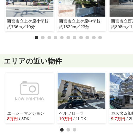
西宮市立上ケ原小学校
西宮市立上ケ原中学校
西宮市立西
約736m／10分
約1829m／23分
約898m／1
エリアの近い物件
エーシーマンション
ベルフローラ
カスタム加
8
万
円
/ 3DK
10
万
円
/ 1LDK
9.7
万
円
/ 2