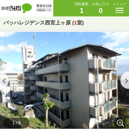
閲覧履歴
お気に入り
メニュー
1
0
バッハレジデンス西宮上ヶ原 (
1
室)
1 / 8