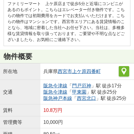
ファミリーマート 上ケ原店まで徒歩5分と近場にコンビニが
あるのもポイント。こちらはエレベーター付き物件です。こち
らの物件では初期費用をカードでお支払いいただけます。こち
らの物件はマンションです。西宮市エリアにある賃貸情報のこ
となら、地域に密着した当社へお任せ下さい。当社は、多種多
様な賃貸情報を取り扱っております。ご要望や不明な点などご
ざいましたら、お気軽にご連絡下さい。
物件概要
所在地
兵庫県
西宮市
上ケ原四番町
阪急今津線
「
門戸厄神
」駅 徒歩17分
交通
阪急今津線
「
甲東園
」駅 徒歩25分
阪急神戸本線
「
西宮北口
」駅 徒歩25分
賃料
10.8万円
管理費等
10,000円