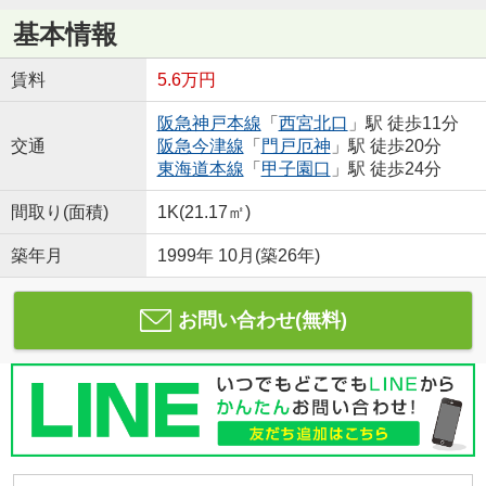
基本情報
賃料
5.6万円
阪急神戸本線
「
西宮北口
」駅 徒歩11分
交通
阪急今津線
「
門戸厄神
」駅 徒歩20分
東海道本線
「
甲子園口
」駅 徒歩24分
間取り(面積)
1K(21.17㎡)
築年月
1999年 10月(築26年)
お問い合わせ(無料)