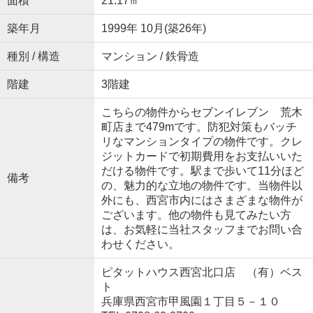
面積
21.17㎡
築年月
1999年 10月(築26年)
種別 / 構造
マンション / 鉄骨造
階建
3階建
こちらの物件からセブンイレブン 荒木
町店まで479mです。防犯対策もバッチ
リなマンションタイプの物件です。クレ
ジットカードで初期費用をお支払いいた
だける物件です。駅まで歩いて11分ほど
備考
の、魅力的な立地の物件です。当物件以
外にも、西宮市内にはさまざまな物件が
ございます。他の物件も見てみたい方
は、お気軽に当社スタッフまでお問い合
わせください。
ピタットハウス西宮北口店 （有）ベス
ト
兵庫県西宮市甲風園１丁目５－１０