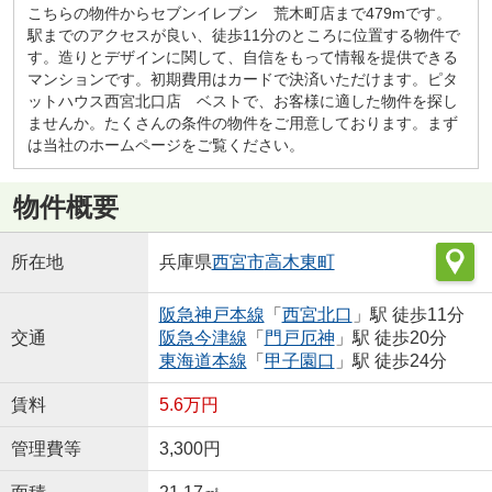
こちらの物件からセブンイレブン 荒木町店まで479mです。
駅までのアクセスが良い、徒歩11分のところに位置する物件で
す。造りとデザインに関して、自信をもって情報を提供できる
マンションです。初期費用はカードで決済いただけます。ピタ
ットハウス西宮北口店 ベストで、お客様に適した物件を探し
ませんか。たくさんの条件の物件をご用意しております。まず
は当社のホームページをご覧ください。
物件概要
所在地
兵庫県
西宮市
高木東町
阪急神戸本線
「
西宮北口
」駅 徒歩11分
交通
阪急今津線
「
門戸厄神
」駅 徒歩20分
東海道本線
「
甲子園口
」駅 徒歩24分
賃料
5.6万円
管理費等
3,300円