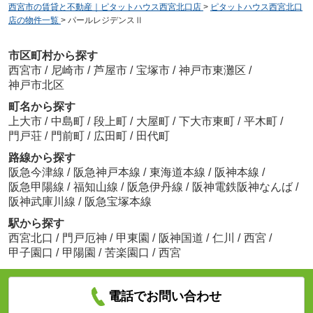
西宮市の賃貸と不動産｜ピタットハウス西宮北口店
>
ピタットハウス西宮北口
店の物件一覧
>
パールレジデンスⅡ
市区町村から探す
西宮市
/
尼崎市
/
芦屋市
/
宝塚市
/
神戸市東灘区
/
神戸市北区
町名から探す
上大市
/
中島町
/
段上町
/
大屋町
/
下大市東町
/
平木町
/
門戸荘
/
門前町
/
広田町
/
田代町
路線から探す
阪急今津線
/
阪急神戸本線
/
東海道本線
/
阪神本線
/
阪急甲陽線
/
福知山線
/
阪急伊丹線
/
阪神電鉄阪神なんば
/
阪神武庫川線
/
阪急宝塚本線
駅から探す
西宮北口
/
門戸厄神
/
甲東園
/
阪神国道
/
仁川
/
西宮
/
甲子園口
/
甲陽園
/
苦楽園口
/
西宮
電話でお問い合わせ