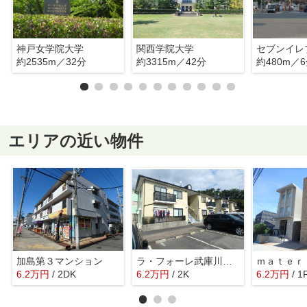
神戸女学院大学
関西学院大学
約2535m／32分
約3315m／42分
約480m／
エリアの近い物件
加島第３マンション
ラ・フォーレ武庫川 東棟 西棟
ｍａｔｅｒ
6.2
万
円
/ 2DK
6.2
万
円
/ 2K
6.2
万
円
/ 1