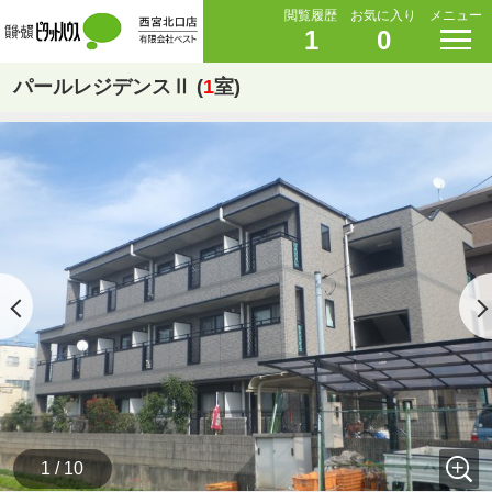
閲覧履歴
お気に入り
メニュー
1
0
パールレジデンスⅡ (
1
室)
1 / 10