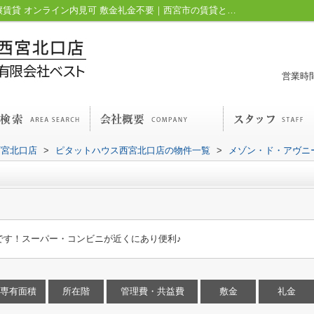
メゾン・ド・アヴニール｜給湯 駐輪場 分譲賃貸 オンライン内見可 敷金礼金不要｜西宮市の賃貸と不動産｜ピタットハウス西宮北口店
営業時間
西宮北口店
>
ピタットハウス西宮北口店の物件一覧
>
メゾン・ド・アヴニ
です！スーパー・コンビニが近くにあり便利♪
専有面積
所在階
管理費・共益費
敷金
礼金