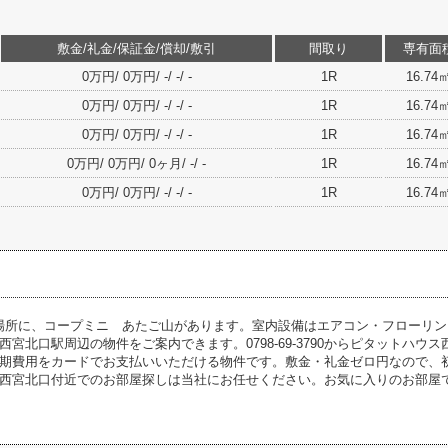
敷金/礼金/保証金/償却/敷引
間取り
専有面
0万円/ 0万円/ -/ -/ -
1R
16.74
0万円/ 0万円/ -/ -/ -
1R
16.74
0万円/ 0万円/ -/ -/ -
1R
16.74
0万円/ 0万円/ 0ヶ月/ -/ -
1R
16.74
0万円/ 0万円/ -/ -/ -
1R
16.74
の場所に、コープミニ あたご山があります。室内設備はエアコン・フローリ
西宮北口駅周辺の物件をご案内できます。0798-69-3790からピタットハ
期費用をカードでお支払いいただける物件です。敷金・礼金ゼロ円なので、
西宮北口付近でのお部屋探しは当社にお任せください。お気に入りのお部屋