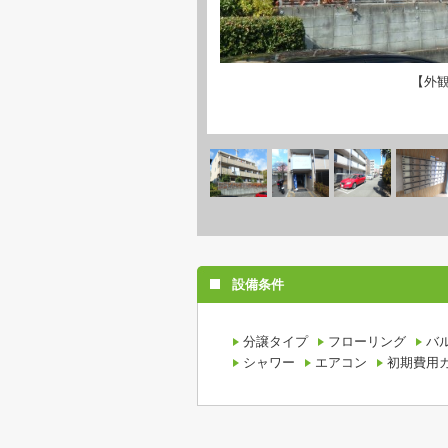
【外
設備条件
分譲タイプ
フローリング
バ
シャワー
エアコン
初期費用