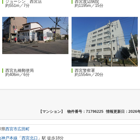
ジョーシン 西宮店
西宮渡辺病院
約551m／7分
約1195m／15分
西宮丸橋郵便局
西宮警察署
約406m／6分
約1554m／20分
【マンション】
物件番号：71796225
情報更新日：2026年
庫県
西宮市
広田町
急神戸本線
「
西宮北口
」駅 徒歩18分