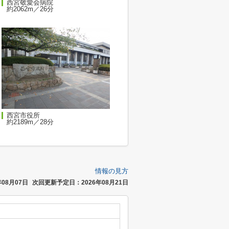
西宮敬愛会病院
約2062m／26分
西宮市役所
約2189m／28分
情報の見方
08月07日
次回更新予定日：2026年08月21日