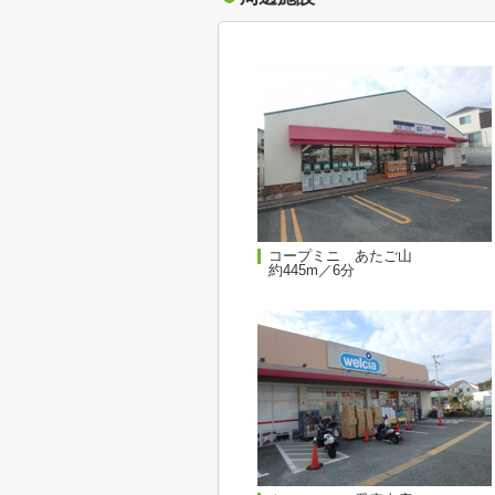
コープミニ あたご山
約445m／6分