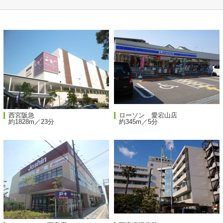
西宮阪急
ローソン 愛宕山店
約1828m／23分
約345m／5分