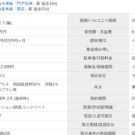
急今津線
「
門戸厄神
」駅 徒歩14分
海道本線
「
西宮
」駅 徒歩21分
面積/バルコニー面積
1
 7.0帖
9万円
管理費・共益費
8
円/0万円/0ヶ月
償却/敷引
-/
敷金積み増し
-
駐車場/月額料金
近
12,000円
保険名/保険期間
-
加入
保証会社
プラス 初回総賃料50％ 月額1％
向き
数プラン有
86年 2月 (築40年)
契約期間
2
ンション/鉄筋コンクリート
部屋/所在階/階建
-
戸
現況/入居可能日
居
取引態様/賃貸区分
96225
取引条件の有効期限
2