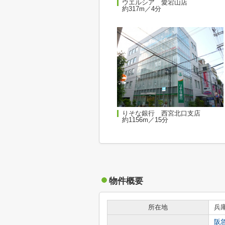
ウエルシア 愛宕山店
約317m／4分
りそな銀行 西宮北口支店
約1156m／15分
物件概要
所在地
兵
阪