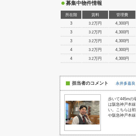
募集中物件情報
所在階
賃料
管理費
3
万円
4,300円
3.2
3
万円
4,300円
3.2
3
万円
4,300円
3.2
4
万円
4,300円
3.2
4
万円
4,300円
3.2
担当者のコメント
永井多嘉良
歩いて445m
は阪急神戸本線
い。こちらは初
や阪急神戸本線