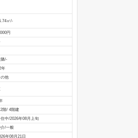
6.74㎡/-
,000円
-
隣/-
/2年
その他
東
年
/ 2階/ 4階建
住中/2026年08月上旬
仲介/一般
026年08月21日