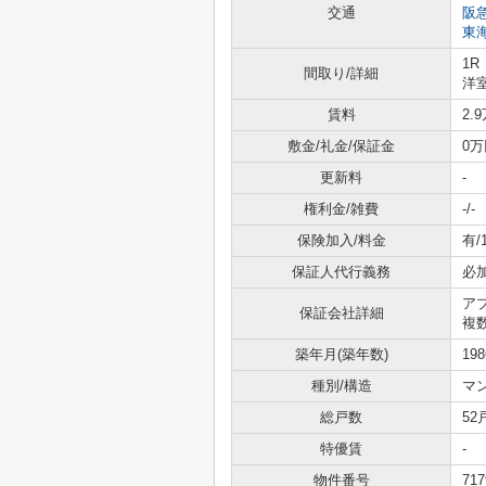
交通
阪
東
1R
間取り/詳細
洋室
賃料
2.
敷金/礼金/保証金
0万
更新料
-
権利金/雑費
-/-
保険加入/料金
有/
保証人代行義務
必
ア
保証会社詳細
複
築年月(築年数)
19
種別/構造
マ
総戸数
52
特優賃
-
物件番号
717