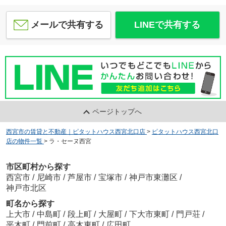
メールで共有する
LINEで共有する
ページトップへ
西宮市の賃貸と不動産｜ピタットハウス西宮北口店
>
ピタットハウス西宮北口
店の物件一覧
>
ラ・セーヌ西宮
市区町村から探す
西宮市
/
尼崎市
/
芦屋市
/
宝塚市
/
神戸市東灘区
/
神戸市北区
町名から探す
上大市
/
中島町
/
段上町
/
大屋町
/
下大市東町
/
門戸荘
/
平木町
/
門前町
/
高木東町
/
広田町