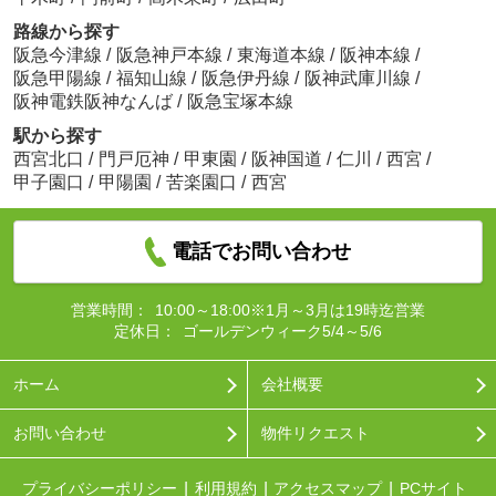
路線から探す
阪急今津線
/
阪急神戸本線
/
東海道本線
/
阪神本線
/
阪急甲陽線
/
福知山線
/
阪急伊丹線
/
阪神武庫川線
/
阪神電鉄阪神なんば
/
阪急宝塚本線
駅から探す
西宮北口
/
門戸厄神
/
甲東園
/
阪神国道
/
仁川
/
西宮
/
甲子園口
/
甲陽園
/
苦楽園口
/
西宮
電話でお問い合わせ
営業時間：
10:00～18:00※1月～3月は19時迄営業
定休日：
ゴールデンウィーク5/4～5/6
ホーム
会社概要
お問い合わせ
物件リクエスト
プライバシーポリシー
利用規約
アクセスマップ
PCサイト