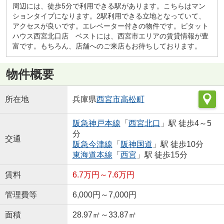
周辺には、徒歩5分で利用できる駅があります。こちらはマン
ションタイプになります。2駅利用できる立地となっていて、
アクセスが良いです。エレベーター付きの物件です。ピタット
ハウス西宮北口店 ベストには、西宮市エリアの賃貸情報が豊
富です。もちろん、店舗へのご来店もお待ちしております。
物件概要
所在地
兵庫県
西宮市
高松町
阪急神戸本線
「
西宮北口
」駅 徒歩4～5
分
交通
阪急今津線
「
阪神国道
」駅 徒歩10分
東海道本線
「
西宮
」駅 徒歩15分
賃料
6.7万円～7.6万円
管理費等
6,000円～7,000円
面積
28.97㎡～33.87㎡