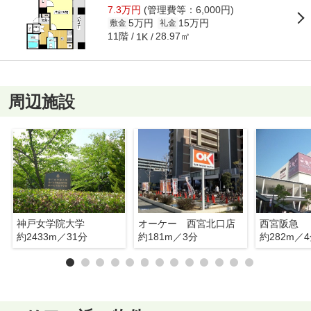
7.3万円
(管理費等：6,000円)
5万円
15万円
敷金
礼金
11階
28.97㎡
1K
周辺施設
神戸女学院大学
オーケー 西宮北口店
西宮阪急
約2433m／31分
約181m／3分
約282m／