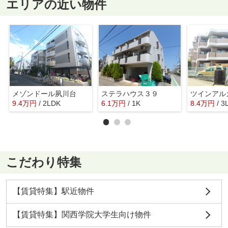
エリアの近い物件
メゾンドール夙川台
ステラハウス３９
ツインアル
9.4
万
円
/ 2LDK
6.1
万
円
/ 1K
8.4
万
円
/ 3
こだわり特集
【賃貸特集】駅近物件
【賃貸特集】関西学院大学生向け物件