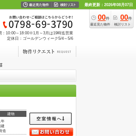
最終更新：2026年08月07日
00
00
件
件
最近見た物件
検討リスト
：10:00～18:00※1月～3月は19時迄営業
定休日：ゴールデンウィーク5/4～5/6
荘
建物
空室情報へ
1年
階建
骨造