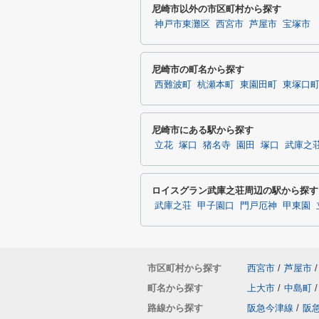
尼崎市以外の市区町村から探す
神戸市東灘区
西宮市
芦屋市
宝塚市
尼崎市の町名から探す
西難波町
杭瀬本町
東園田町
東塚口
尼崎市にある駅から探す
立花
塚口
猪名寺
園田
塚口
武庫之
ロイスグラン武庫之荘周辺の駅から探す
武庫之荘
甲子園口
門戸厄神
甲東園
市区町村から探す
西宮市
/
芦屋市
/
町名から探す
上大市
/
中島町
/
路線から探す
阪急今津線
/
阪