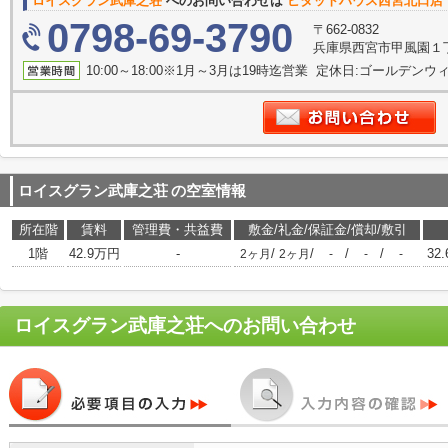
ロイスグラン武庫之荘
へのお問い合わせは
ピタットハウス西宮北口店
0798-69-3790
〒662-0832
兵庫県西宮市甲風園１
10:00～18:00※1月～3月は19時迄営業 定休日:ゴールデンウィー
ロイスグラン武庫之荘
の空室情報
所在階
賃料
管理費・共益費
敷金/礼金/保証金/償却/敷引
1階
42.9万円
-
/
/
/
/
32.
2ヶ月
2ヶ月
-
-
-
ロイスグラン武庫之荘
へのお問い合わせ