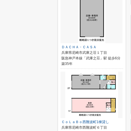
ＤＡＣＨＡ・ＣＡＳＡ
兵庫県尼崎市武庫之荘１丁目
阪急神戸本線「武庫之荘」駅 徒歩6分
築35年
ＣｏＬａＢｏ西難波町1棟貸し
兵庫県尼崎市西難波町６丁目