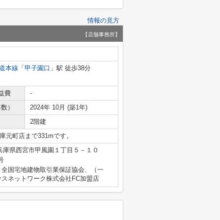
情報の見方
【店舗事務所】
道本線
「
甲子園口
」駅 徒歩38分
益費
-
年数）
2024年 10月 (築1年)
2階建
庫元町店まで331mです。
兵庫県西宮市甲風園１丁目５－１０
号
）全国宅地建物取引業保証協会、（一
スネットワーク株式会社FC加盟店