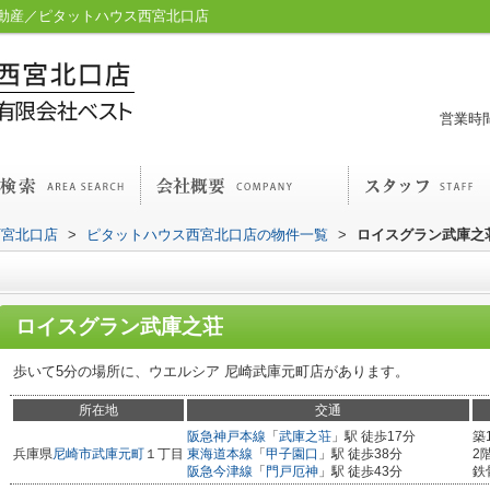
動産／ピタットハウス西宮北口店
営業時間
西宮北口店
>
ピタットハウス西宮北口店の物件一覧
>
ロイスグラン武庫之
ロイスグラン武庫之荘
歩いて5分の場所に、ウエルシア 尼崎武庫元町店があります。
所在地
交通
阪急神戸本線
「
武庫之荘
」駅 徒歩17分
築
兵庫県
尼崎市
武庫元町
１丁目
東海道本線
「
甲子園口
」駅 徒歩38分
2
阪急今津線
「
門戸厄神
」駅 徒歩43分
鉄