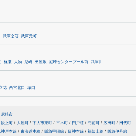
町
武庫之荘
武庫元町
荘
杭瀬
大物
尼崎
出屋敷
尼崎センタープール前
武庫川
立花
西宮北口
塚口
尼崎市
段上町
/
大屋町
/
下大市東町
/
平木町
/
門戸荘
/
門前町
/
広田町
/
田代町
急神戸本線
/
東海道本線
/
阪急甲陽線
/
阪神本線
/
福知山線
/
阪急伊丹線