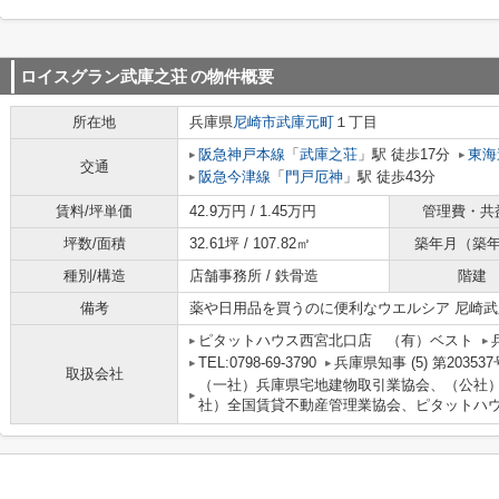
ロイスグラン武庫之荘
の物件概要
所在地
兵庫県
尼崎市
武庫元町
１丁目
阪急神戸本線
「
武庫之荘
」駅 徒歩17分
東海
交通
阪急今津線
「
門戸厄神
」駅 徒歩43分
賃料/坪単価
42.9万円 / 1.45万円
管理費・共
坪数/面積
32.61坪 / 107.82㎡
築年月（築
種別/構造
店舗事務所 / 鉄骨造
階建
備考
薬や日用品を買うのに便利なウエルシア 尼崎武
ピタットハウス西宮北口店 （有）ベスト
TEL:0798-69-3790
兵庫県知事 (5) 第203537
取扱会社
（一社）兵庫県宅地建物取引業協会、（公社
社）全国賃貸不動産管理業協会、ピタットハウ