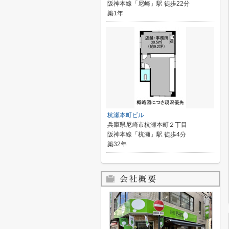
阪神本線「尼崎」駅 徒歩22分
築1年
杭瀬本町ビル
兵庫県尼崎市杭瀬本町２丁目
阪神本線「杭瀬」駅 徒歩4分
築32年