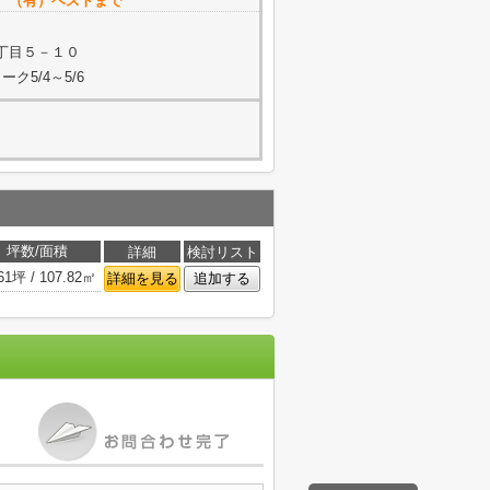
 （有）ベストまで
丁目５－１０
ク5/4～5/6
坪数/面積
詳細
検討リスト
61坪 / 107.82㎡
詳細を見る
追加する