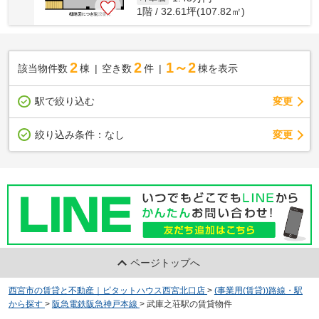
1階 / 32.61坪(107.82㎡)
2
2
1～2
該当物件数
棟
空き数
件
棟を表示
駅で絞り込む
変更
変更
絞り込み条件：
なし
ページトップへ
西宮市の賃貸と不動産｜ピタットハウス西宮北口店
>
(事業用(賃貸))路線・駅
から探す
>
阪急電鉄阪急神戸本線
>
武庫之荘駅の賃貸物件