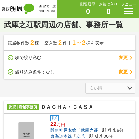
閲覧履歴
お気に入り
メニュー
0
0
武庫之荘駅周辺の店舗、事務所一覧
2
2
1～2
該当物件数
棟
空き数
件
棟を表示
駅で絞り込む
変更
変更
絞り込み条件：
なし
ＤＡＣＨＡ・ＣＡＳＡ
賃貸 | 店舗事務所
礼0
22
万円
阪急神戸本線
「
武庫之荘
」駅 徒歩6分
東海道本線
「
立花
」駅 徒歩30分