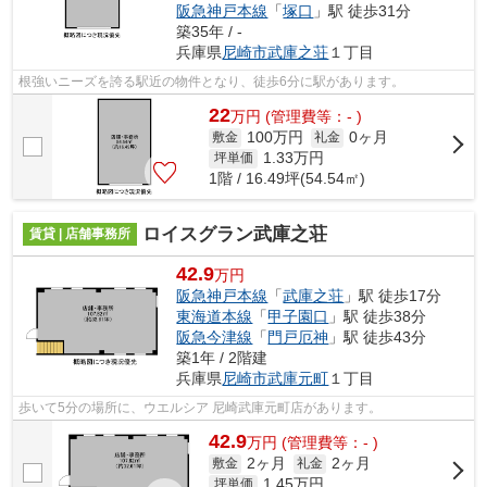
阪急神戸本線
「
塚口
」駅 徒歩31分
築35年 / -
兵庫県
尼崎市
武庫之荘
１丁目
根強いニーズを誇る駅近の物件となり、徒歩6分に駅があります。
22
万
円
(管理費等：- )
100万円
0ヶ月
敷金
礼金
1.33
万円
坪単価
1階 / 16.49坪(54.54㎡)
ロイスグラン武庫之荘
賃貸 | 店舗事務所
42.9
万円
阪急神戸本線
「
武庫之荘
」駅 徒歩17分
東海道本線
「
甲子園口
」駅 徒歩38分
阪急今津線
「
門戸厄神
」駅 徒歩43分
築1年 / 2階建
兵庫県
尼崎市
武庫元町
１丁目
歩いて5分の場所に、ウエルシア 尼崎武庫元町店があります。
42.9
万
円
(管理費等：- )
2ヶ月
2ヶ月
敷金
礼金
1.45
万円
坪単価