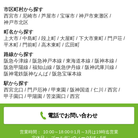
市区町村から探す
西宮市
/
尼崎市
/
芦屋市
/
宝塚市
/
神戸市東灘区
/
神戸市北区
町名から探す
上大市
/
中島町
/
段上町
/
大屋町
/
下大市東町
/
門戸荘
/
平木町
/
門前町
/
高木東町
/
広田町
路線から探す
阪急今津線
/
阪急神戸本線
/
東海道本線
/
阪神本線
/
阪急甲陽線
/
福知山線
/
阪急伊丹線
/
阪神武庫川線
/
阪神電鉄阪神なんば
/
阪急宝塚本線
駅から探す
西宮北口
/
門戸厄神
/
甲東園
/
阪神国道
/
仁川
/
西宮
/
甲子園口
/
甲陽園
/
苦楽園口
/
西宮
電話でお問い合わせ
営業時間：
10:00～18:00※1月～3月は19時迄営業
定休日：
ゴールデンウィーク5/4～5/6