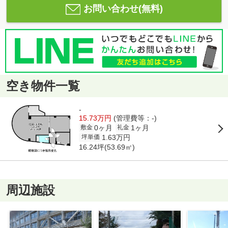
お問い合わせ(無料)
空き物件一覧
-
15.73万円
(管理費等：-)
0ヶ月
1ヶ月
敷金
礼金
1.63万円
坪単価
16.24坪(53.69㎡)
周辺施設