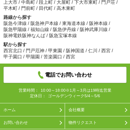
上大市
/
中島町
/
段上町
/
大屋町
/
下大市東町
/
門戸荘
/
平木町
/
門前町
/
田代町
/
高木東町
路線から探す
阪急今津線
/
阪急神戸本線
/
東海道本線
/
阪神本線
/
阪急甲陽線
/
福知山線
/
阪急伊丹線
/
阪神武庫川線
/
阪神電鉄阪神なんば
/
阪急宝塚本線
駅から探す
西宮北口
/
門戸厄神
/
甲東園
/
阪神国道
/
仁川
/
西宮
/
甲子園口
/
甲陽園
/
苦楽園口
/
西宮
電話でお問い合わせ
営業時間：
10:00～18:00※1月～3月は19時迄営業
定休日：
ゴールデンウィーク5/4～5/6
ホーム
会社概要
お問い合わせ
物件リクエスト