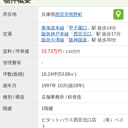
物件概要
所在地
兵庫県
西宮市
熊野町
東海道本線
「
甲子園口
」駅 徒歩14分
交通
阪急神戸本線
「
西宮北口
」駅 徒歩17分
阪急今津線
「
阪神国道
」駅 徒歩30分
賃料 / 坪単価
15.73万円
/ 1.63万円
管理費等
-
坪数(面積)
16.24坪(53.69㎡)
築年月
1997年 10月(築28年)
種別 / 構造
店舗事務所 / 鉄骨造
階建
1階建
ピタットハウス西宮北口店 （有）ベス
ト