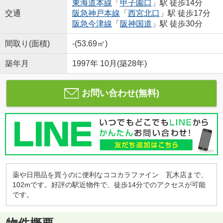
東海道本線
「
甲子園口
」駅 徒歩14分
交通
阪急神戸本線
「
西宮北口
」駅 徒歩17分
阪急今津線
「
阪神国道
」駅 徒歩30分
間取り(面積)
-(53.69㎡)
築年月
1997年 10月(築28年)
お問い合わせ(無料)
薬や日用品を買うのに便利なココカラファイン 瓦木店まで、
102mです。好評の駅近物件で、徒歩14分でのアクセスが可能
です。