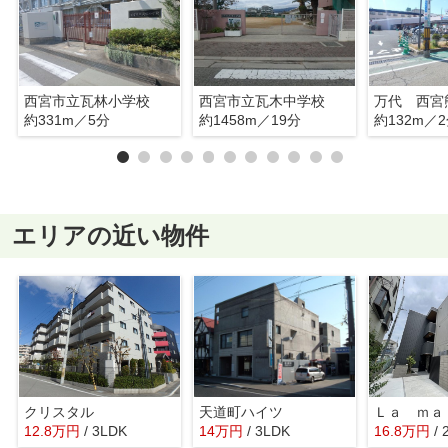
西宮市立瓦林小学校
西宮市立瓦木中学校
万代 西宮
約331m／5分
約1458m／19分
約132m／
エリアの近い物件
クリスタル
天道町ハイツ
12.8
万
円
/ 3LDK
14
万
円
/ 3LDK
16.8
万
円
/