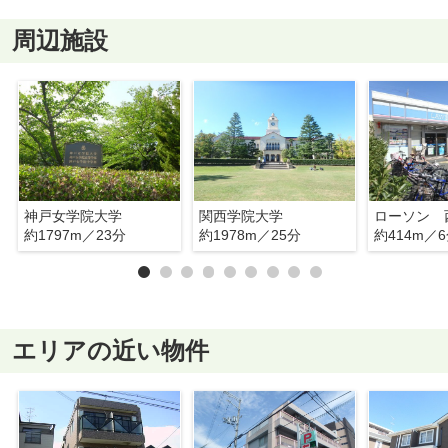
周辺施設
神戸女学院大学
関西学院大学
約1797m／23分
約1978m／25分
約414m／
エリアの近い物件