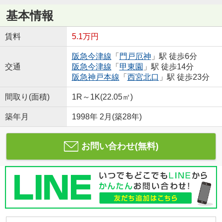
基本情報
賃料
5.1万円
阪急今津線
「
門戸厄神
」駅 徒歩6分
交通
阪急今津線
「
甲東園
」駅 徒歩14分
阪急神戸本線
「
西宮北口
」駅 徒歩23分
間取り(面積)
1R～1K(22.05㎡)
築年月
1998年 2月(築28年)
お問い合わせ(無料)