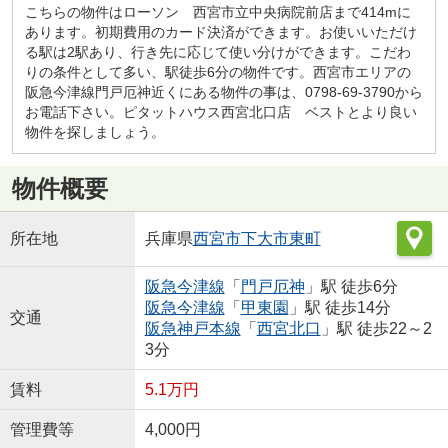
こちらの物件はローソン 西宮市立中央病院前店まで414mに
あります。初期費用のカード決済ができます。お使いいただけ
る駅は2駅あり、行き先に応じて使い分けができます。こだわ
りの条件として多い、駅徒歩6分の物件です。西宮市エリアの
阪急今津線門戸厄神近くにある物件の事は、0798-69-3790から
お電話下さい。ピタットハウス西宮北口店 ベストとより良い
物件を探しましょう。
物件概要
所在地
兵庫県
西宮市
下大市東町
阪急今津線
「
門戸厄神
」駅 徒歩6分
阪急今津線
「
甲東園
」駅 徒歩14分
交通
阪急神戸本線
「
西宮北口
」駅 徒歩22～2
3分
賃料
5.1万円
管理費等
4,000円