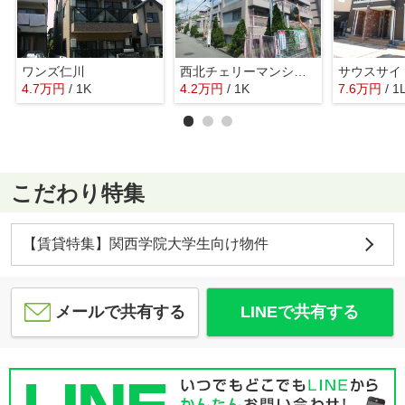
ワンズ仁川
西北チェリーマンション
サウスサイ
4.7
万
円
/ 1K
4.2
万
円
/ 1K
7.6
万
円
/ 1
こだわり特集
【賃貸特集】関西学院大学生向け物件
メールで共有する
LINEで共有する