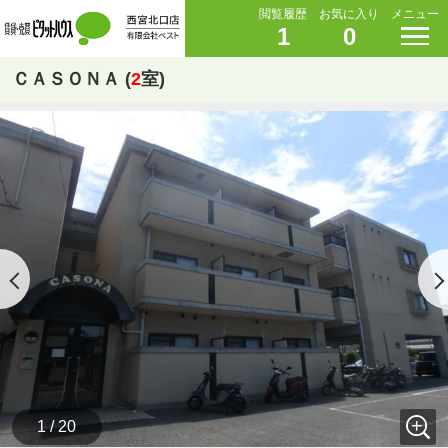
閲覧履歴
お気に入り
メニュー
1
0
ＣＡＳＯＮＡ (
2
室)
1 / 20