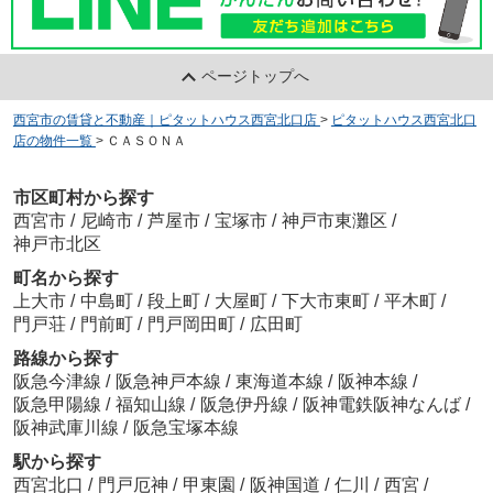
ページトップへ
西宮市の賃貸と不動産｜ピタットハウス西宮北口店
>
ピタットハウス西宮北口
店の物件一覧
>
ＣＡＳＯＮＡ
市区町村から探す
西宮市
/
尼崎市
/
芦屋市
/
宝塚市
/
神戸市東灘区
/
神戸市北区
町名から探す
上大市
/
中島町
/
段上町
/
大屋町
/
下大市東町
/
平木町
/
門戸荘
/
門前町
/
門戸岡田町
/
広田町
路線から探す
阪急今津線
/
阪急神戸本線
/
東海道本線
/
阪神本線
/
阪急甲陽線
/
福知山線
/
阪急伊丹線
/
阪神電鉄阪神なんば
/
阪神武庫川線
/
阪急宝塚本線
駅から探す
西宮北口
/
門戸厄神
/
甲東園
/
阪神国道
/
仁川
/
西宮
/