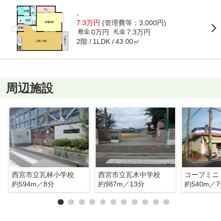
-
7.3万円
(管理費等：3,000円)
0万円
7.3万円
敷金
礼金
2階
43.00㎡
1LDK
周辺施設
西宮市立瓦林小学校
西宮市立瓦木中学校
コープミニ
約594m／8分
約987m／13分
約540m／