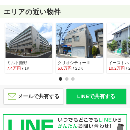
エリアの近い物件
ミルト熊野
クリオシティーⅢ
イーストハ
7.4
万
円
/ 1K
5.8
万
円
/ 2DK
10.2
万
円
/
メールで共有する
LINEで共有する