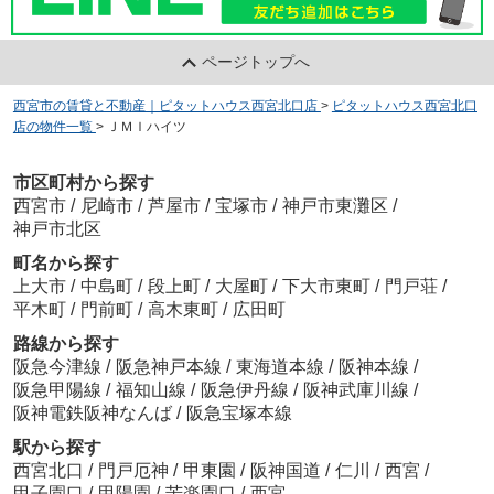
ページトップへ
西宮市の賃貸と不動産｜ピタットハウス西宮北口店
>
ピタットハウス西宮北口
店の物件一覧
>
ＪＭＩハイツ
市区町村から探す
西宮市
/
尼崎市
/
芦屋市
/
宝塚市
/
神戸市東灘区
/
神戸市北区
町名から探す
上大市
/
中島町
/
段上町
/
大屋町
/
下大市東町
/
門戸荘
/
平木町
/
門前町
/
高木東町
/
広田町
路線から探す
阪急今津線
/
阪急神戸本線
/
東海道本線
/
阪神本線
/
阪急甲陽線
/
福知山線
/
阪急伊丹線
/
阪神武庫川線
/
阪神電鉄阪神なんば
/
阪急宝塚本線
駅から探す
西宮北口
/
門戸厄神
/
甲東園
/
阪神国道
/
仁川
/
西宮
/
甲子園口
/
甲陽園
/
苦楽園口
/
西宮