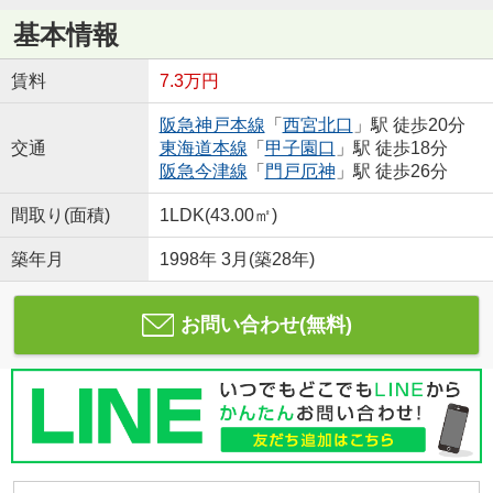
基本情報
賃料
7.3万円
阪急神戸本線
「
西宮北口
」駅 徒歩20分
交通
東海道本線
「
甲子園口
」駅 徒歩18分
阪急今津線
「
門戸厄神
」駅 徒歩26分
間取り(面積)
1LDK(43.00㎡)
築年月
1998年 3月(築28年)
お問い合わせ(無料)