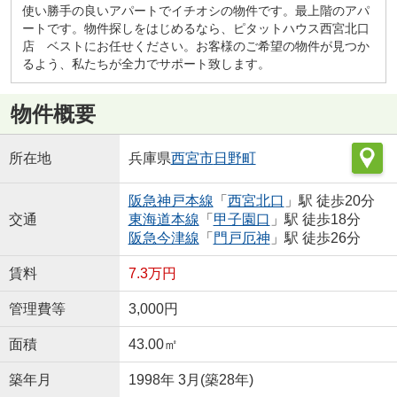
使い勝手の良いアパートでイチオシの物件です。最上階のアパ
ートです。物件探しをはじめるなら、ピタットハウス西宮北口
店 ベストにお任せください。お客様のご希望の物件が見つか
るよう、私たちが全力でサポート致します。
物件概要
所在地
兵庫県
西宮市
日野町
阪急神戸本線
「
西宮北口
」駅 徒歩20分
交通
東海道本線
「
甲子園口
」駅 徒歩18分
阪急今津線
「
門戸厄神
」駅 徒歩26分
賃料
7.3万円
管理費等
3,000円
面積
43.00㎡
築年月
1998年 3月(築28年)