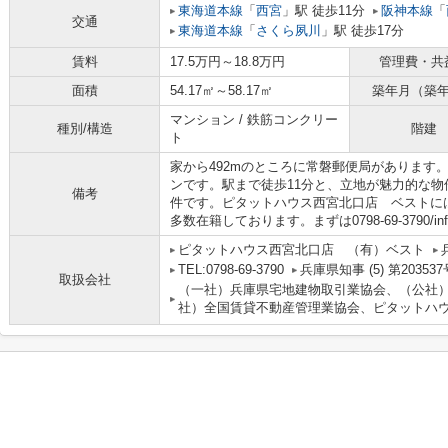
東海道本線
「
西宮
」駅 徒歩11分
阪神本線
「
交通
東海道本線
「
さくら夙川
」駅 徒歩17分
賃料
17.5万円～18.8万円
管理費・共
面積
54.17㎡～58.17㎡
築年月（築
マンション / 鉄筋コンクリー
種別/構造
階建
ト
家から492mのところに常磐郵便局があります
ンです。駅まで徒歩11分と、立地が魅力的な
備考
件です。ピタットハウス西宮北口店 ベストに
多数在籍しております。まずは0798-69-3790/inf
ピタットハウス西宮北口店 （有）ベスト
TEL:0798-69-3790
兵庫県知事 (5) 第203537
取扱会社
（一社）兵庫県宅地建物取引業協会、（公社
社）全国賃貸不動産管理業協会、ピタットハウ