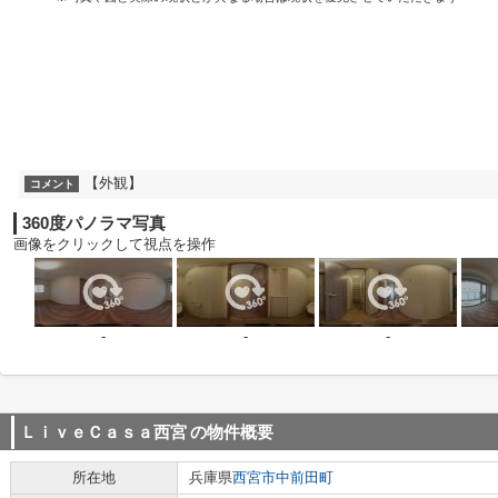
【外観】
コメント
360度パノラマ写真
画像をクリックして視点を操作
-
-
-
ＬｉｖｅＣａｓａ西宮
の物件概要
所在地
兵庫県
西宮市
中前田町