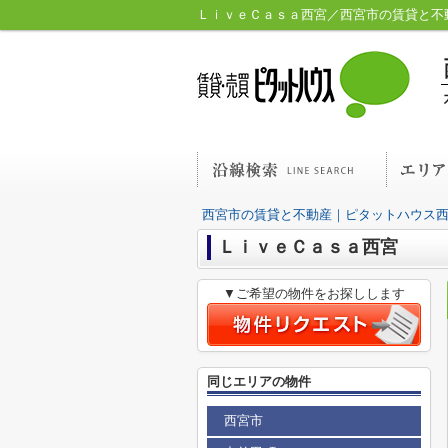
ＬｉｖｅＣａｓａ西宮／西宮市の賃貸と不
西宮市の賃貸と不動産｜ピタットハウス
ＬｉｖｅＣａｓａ西宮
▼ご希望の物件をお探しします
同じエリアの物件
西宮市