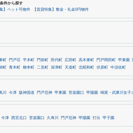
条件から探す
集】ペット可物件
【賃貸特集】敷金・礼金0円物件
東町
門戸荘
平木町
門前町
田代町
広田町
高木東町
門戸岡田町
甲東園
師町
青木町
柳本町
二見町
深津町
天道町
北昭和町
伏原町
中須佐町
夙川
今津
阪神国道
門戸厄神
甲東園
苦楽園口
甲陽園
鳴尾・武庫川女子
今津
西宮北口
苦楽園口
久寿川
門戸厄神
甲陽園
打出
甲子園