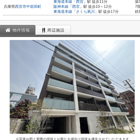
東海道本線
「
西宮
」駅 徒歩11分
築
兵庫県
西宮市
中前田町
阪神本線
「
西宮
」駅 徒歩10～12分
7
東海道本線
「
さくら夙川
」駅 徒歩17分
鉄
物件情報
周辺施設
※写真や図と実際の現状とが異なる場合は現状を優先させていただきます