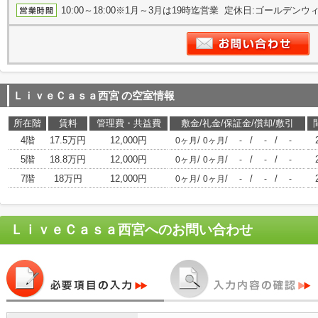
10:00～18:00※1月～3月は19時迄営業 定休日:ゴールデンウィー
ＬｉｖｅＣａｓａ西宮
の空室情報
所在階
賃料
管理費・共益費
敷金/礼金/保証金/償却/敷引
4階
17.5万円
12,000円
/
/
/
/
0ヶ月
0ヶ月
-
-
-
5階
18.8万円
12,000円
/
/
/
/
0ヶ月
0ヶ月
-
-
-
7階
18万円
12,000円
/
/
/
/
0ヶ月
0ヶ月
-
-
-
ＬｉｖｅＣａｓａ西宮
へのお問い合わせ