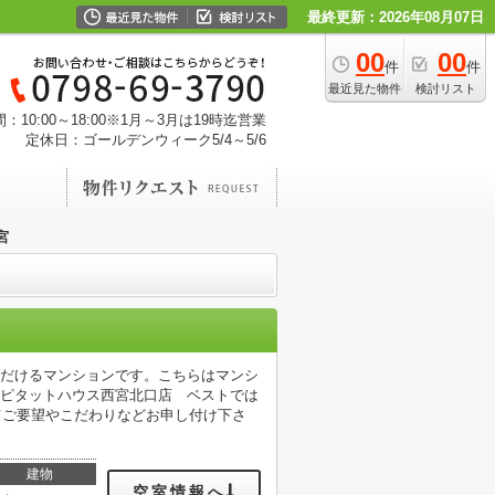
最終更新：2026年08月07日
00
00
件
件
最近見た物件
検討リスト
：10:00～18:00※1月～3月は19時迄営業
定休日：ゴールデンウィーク5/4～5/6
宮
ただけるマンションです。こちらはマンシ
。ピタットハウス西宮北口店 ベストでは
etにてご要望やこだわりなどお申し付け下さ
建物
空室情報へ