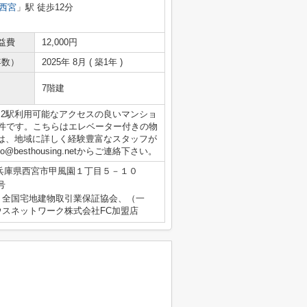
西宮
」駅 徒歩12分
益費
12,000円
年数）
2025年 8月 ( 築1年 )
7階建
。2駅利用可能なアクセスの良いマンショ
物件です。こちらはエレベーター付きの物
は、地域に詳しく経験豊富なスタッフが
o@besthousing.netからご連絡下さい。
兵庫県西宮市甲風園１丁目５－１０
号
）全国宅地建物取引業保証協会、（一
スネットワーク株式会社FC加盟店