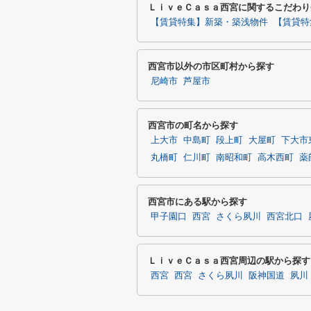
ＬｉｖｅＣａｓａ西宮に関するこだわり
【賃貸特集】新築・築浅物件
【賃貸特
西宮市以外の市区町村から探す
尼崎市
芦屋市
西宮市の町名から探す
上大市
中島町
段上町
大屋町
下大市
丸橋町
仁川町
南昭和町
高木西町
薬
西宮市にある駅から探す
甲子園口
西宮
さくら夙川
西宮北口
ＬｉｖｅＣａｓａ西宮周辺の駅から探す
西宮
西宮
さくら夙川
阪神国道
夙川