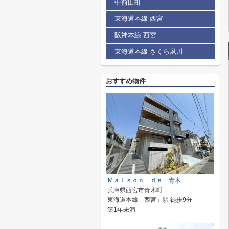
中前田町
東海道本線 西宮
阪神本線 西宮
東海道本線 さくら夙川
おすすめ物件
Ｍａｉｓｏｎ ｄｅ 青木
兵庫県西宮市青木町
東海道本線「西宮」駅 徒歩9分
築1年未満