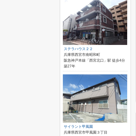
ステラハウス２２
兵庫県西宮市南昭和町
阪急神戸本線「西宮北口」駅 徒歩4分
築27年
サイラント甲風園
兵庫県西宮市甲風園３丁目