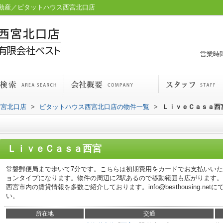
動産／ピタットハウス西宮北口店
営業時間
西宮北口店
>
ピタットハウス西宮北口店の物件一覧
>
ＬｉｖｅＣａｓａ西
ＬｉｖｅＣａｓａ西宮
常磐郵便局まで歩いて7分です。こちらは初期費用をカードでお支払いい
ョンタイプになります。物件の周辺に2駅あるので移動範囲も広がります
西宮市内の賃貸情報を多数ご紹介しております。info@besthousing.n
い。
所在地
交通