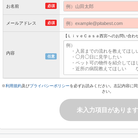
お名前
必須
メールアドレス
必須
【ＬｉｖｅＣａｓａ西宮へのお問い合わ
内容
任意
※
利用規約
及び
プライバシーポリシー
を必ずお読みください。左記内容に同
さい。
未入力項目がありま