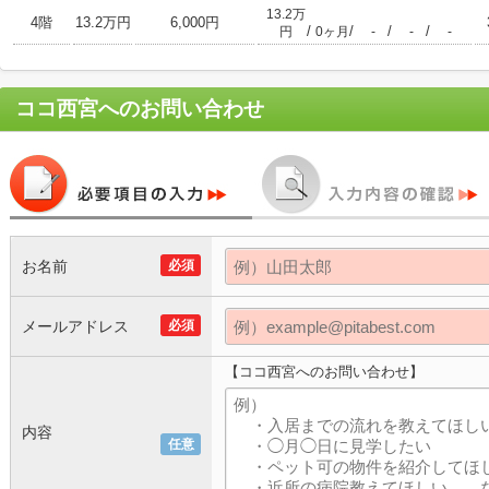
13.2万
4階
13.2万円
6,000円
/
/
/
/
円
0ヶ月
-
-
-
ココ西宮
へのお問い合わせ
お名前
必須
メールアドレス
必須
【ココ西宮へのお問い合わせ】
内容
任意