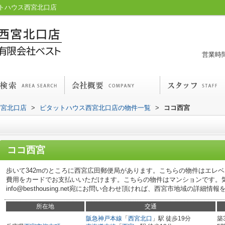
トハウス西宮北口店
営業時間
西宮北口店
>
ピタットハウス西宮北口店の物件一覧
>
ココ西宮
ココ西宮
歩いて342mのところに西宮広田郵便局があります。こちらの物件はエレ
費用をカードでお支払いいただけます。こちらの物件はマンションです。
info@besthousing.net宛にお問い合わせ頂ければ、西宮市地域の詳細
所在地
交通
阪急神戸本線
「
西宮北口
」駅 徒歩19分
築