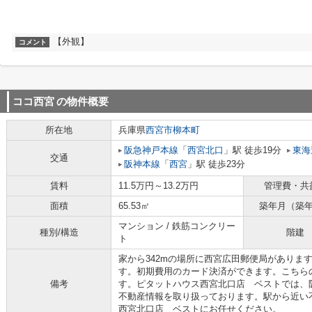
【外観】
コメント
ココ西宮
の物件概要
所在地
兵庫県
西宮市
柳本町
阪急神戸本線
「
西宮北口
」駅 徒歩19分
東海
交通
阪神本線
「
西宮
」駅 徒歩23分
賃料
11.5万円～13.2万円
管理費・共
面積
65.53㎡
築年月（築
マンション / 鉄筋コンクリー
種別/構造
階建
ト
家から342mの場所に西宮広田郵便局がありま
す。初期費用のカード決済ができます。こちら
備考
す。ピタットハウス西宮北口店 ベストでは、
不動産情報を取り扱っております。駅から近い
西宮北口店 ベストにお任せください。