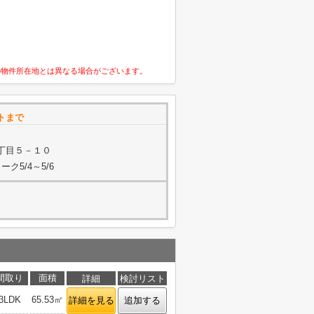
の物件所在地とは異なる場合がございます。
トまで
丁目５－１０
ク5/4～5/6
間取り
面積
詳細
検討リスト
3LDK
65.53㎡
詳細を見る
追加する