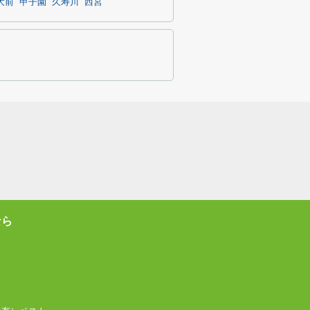
大前
甲子園
久寿川
西宮
なら