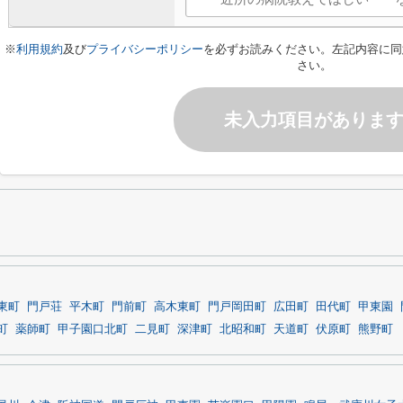
※
利用規約
及び
プライバシーポリシー
を必ずお読みください。左記内容に同
さい。
未入力項目がありま
東町
門戸荘
平木町
門前町
高木東町
門戸岡田町
広田町
田代町
甲東園
町
薬師町
甲子園口北町
二見町
深津町
北昭和町
天道町
伏原町
熊野町