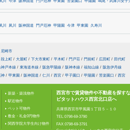
夙川
今津
阪神国道
門戸厄神
甲東園
苦楽園口
甲陽園
鳴尾・武庫川女子
夙川
夙川
阪神国道
門戸厄神
甲陽園
今津
甲東園
久寿川
尼崎市
段上町
/
大屋町
/
下大市東町
/
平木町
/
門戸荘
/
門前町
/
広田町
/
田代町
急神戸本線
/
東海道本線
/
阪急甲陽線
/
阪神本線
/
福知山線
/
阪急伊丹線
厄神
/
甲東園
/
阪神国道
/
仁川
/
西宮
/
甲子園口
/
甲陽園
/
苦楽園口
/
西宮
西宮市で賃貸物件や不動産を探す
新築・築浅物件
ピタットハウス西宮北口店へ
駅近物件
ペット可物件
兵庫県西宮市甲風園１丁目５－１０
敷金・礼金0円物件
TEL:0798-69-3790
関西学院大学生向け物件
FAX:0798-69-3791