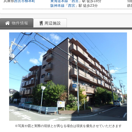
兵庫県
西宮市
柳本町
東海道本線
「
西宮
」駅 徒歩18分
5
阪神本線
「
西宮
」駅 徒歩23分
鉄
物件情報
周辺施設
※写真や図と実際の現状とが異なる場合は現状を優先させていただきます