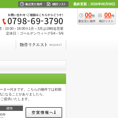
最終更新：2026年08月08日
00
00
件
件
最近見た物件
検討リスト
：10:00～18:00※1月～3月は19時迄営業
定休日：ゴールデンウィーク5/4～5/6
ベーター付きです。こちらの物件では初期
気になることがありましたら、
情報をご提供いたします。
建物
空室情報へ
30年