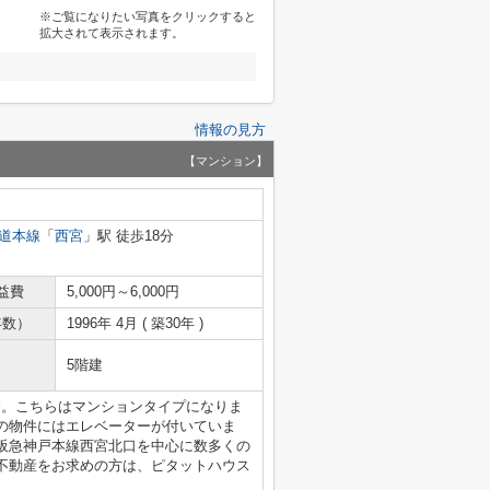
※ご覧になりたい写真をクリックすると
拡大されて表示されます。
情報の見方
【マンション】
道本線
「
西宮
」駅 徒歩18分
益費
5,000円～6,000円
年数）
1996年 4月 ( 築30年 )
5階建
す。こちらはマンションタイプになりま
の物件にはエレベーターが付いていま
阪急神戸本線西宮北口を中心に数多くの
不動産をお求めの方は、ピタットハウス