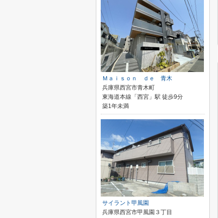
Ｍａｉｓｏｎ ｄｅ 青木
兵庫県西宮市青木町
東海道本線「西宮」駅 徒歩9分
築1年未満
サイラント甲風園
兵庫県西宮市甲風園３丁目