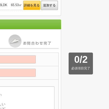
3LDK
65.53㎡
詳細を見る
追加する
0
/
2
必須項目完了