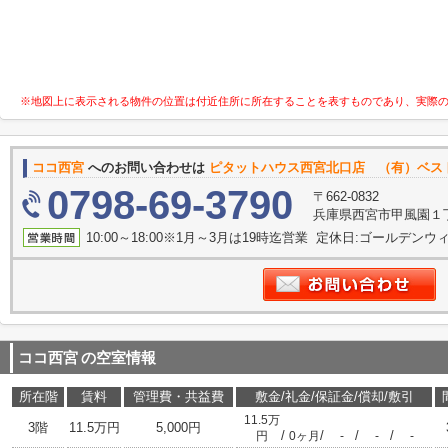
※地図上に表示される物件の位置は付近住所に所在することを表すものであり、実際
ココ西宮
へのお問い合わせは
ピタットハウス西宮北口店 （有）ベス
0798-69-3790
〒662-0832
兵庫県西宮市甲風園１
10:00～18:00※1月～3月は19時迄営業 定休日:ゴールデンウィー
ココ西宮
の空室情報
所在階
賃料
管理費・共益費
敷金/礼金/保証金/償却/敷引
11.5万
3階
11.5万円
5,000円
/
/
/
/
円
0ヶ月
-
-
-