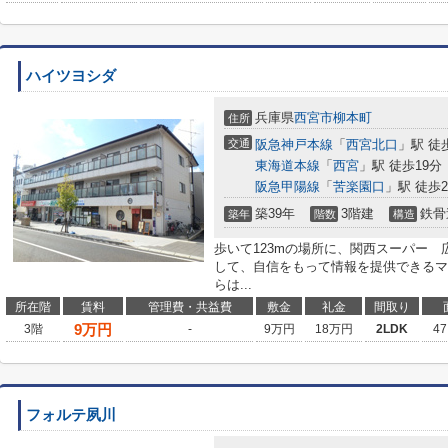
ハイツヨシダ
兵庫県
西宮市
柳本町
住所
交通
阪急神戸本線
「
西宮北口
」駅 徒
東海道本線
「
西宮
」駅 徒歩19分
阪急甲陽線
「
苦楽園口
」駅 徒歩2
築39年
3階建
鉄骨
築年
階数
構造
歩いて123mの場所に、関西スーパー
して、自信をもって情報を提供できるマ
らは...
所在階
賃料
管理費・共益費
敷金
礼金
間取り
9
万円
3階
-
9万円
18万円
2LDK
47
フォルテ夙川