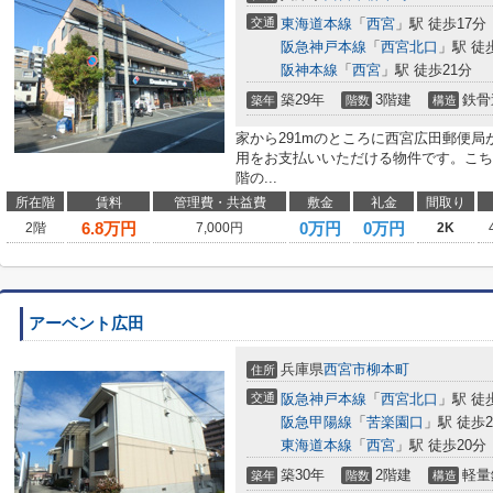
交通
東海道本線
「
西宮
」駅 徒歩17分
阪急神戸本線
「
西宮北口
」駅 徒
阪神本線
「
西宮
」駅 徒歩21分
築29年
3階建
鉄骨
築年
階数
構造
家から291mのところに西宮広田郵便
用をお支払いいただける物件です。こち
階の...
所在階
賃料
管理費・共益費
敷金
礼金
間取り
6.8
万円
0万円
0万円
2階
7,000円
2K
アーベント広田
兵庫県
西宮市
柳本町
住所
交通
阪急神戸本線
「
西宮北口
」駅 徒
阪急甲陽線
「
苦楽園口
」駅 徒歩2
東海道本線
「
西宮
」駅 徒歩20分
築30年
2階建
軽量
築年
階数
構造