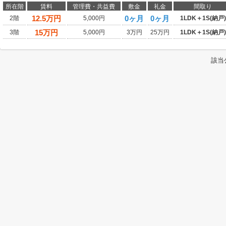
所在階
賃料
管理費・共益費
敷金
礼金
間取り
12.5
万円
0ヶ月
0ヶ月
2階
5,000円
1LDK＋1S(納戸)
15
万円
3階
5,000円
3万円
25万円
1LDK＋1S(納戸)
該当