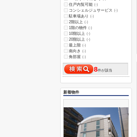
住戸内覧可能
(-)
コンシェルジュサービス
(-)
駐車場あり
(-)
2階以上
(-)
1階の物件
(-)
10階以上
(-)
20階以上
(-)
最上階
(-)
南向き
(-)
角部屋
(-)
8
件が該当
新着物件