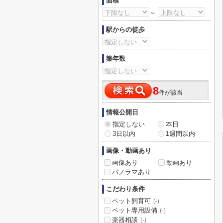
面積
～
駅からの徒歩
築年数
8
件が該当
情報公開日
指定しない
本日
3日以内
1週間以内
画像・動画あり
画像あり
動画あり
パノラマあり
こだわり条件
ペット飼育可
(-)
ペット専用設備
(-)
楽器相談
(-)