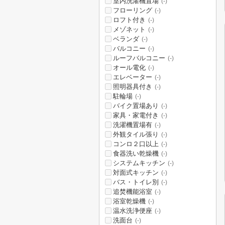
室内洗濯機置場
(-)
フローリング
(-)
ロフト付き
(-)
メゾネット
(-)
ベランダ
(-)
バルコニー
(-)
ルーフバルコニー
(-)
オール電化
(-)
エレベーター
(-)
照明器具付き
(-)
駐輪場
(-)
バイク置場あり
(-)
家具・家電付き
(-)
洗濯機置場有
(-)
外観タイル張り
(-)
コンロ２口以上
(-)
食器洗い乾燥機
(-)
システムキッチン
(-)
対面式キッチン
(-)
バス・トイレ別
(-)
追焚機能浴室
(-)
浴室乾燥機
(-)
温水洗浄便座
(-)
洗面台
(-)