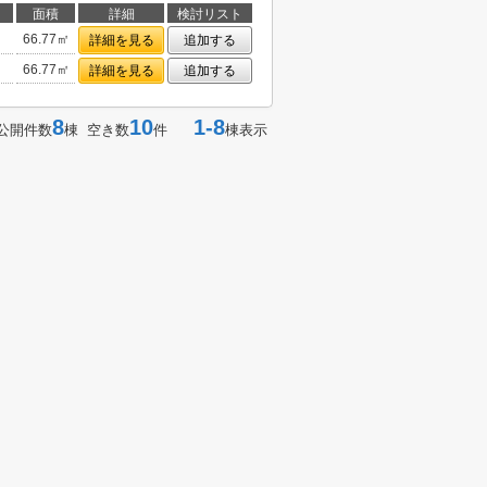
面積
詳細
検討リスト
66.77㎡
詳細を見る
追加する
66.77㎡
詳細を見る
追加する
8
10
1-8
公開件数
棟 空き数
件
棟表示