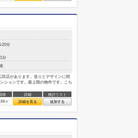
歩20分
1分
造
 広田店があります。造りとデザインに関
ンションです。最上階の物件です。こち
面積
詳細
検討リスト
.88㎡
詳細を見る
追加する