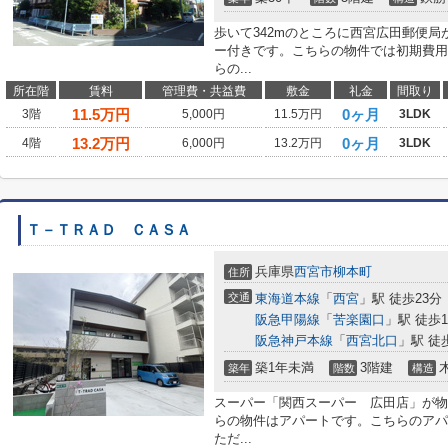
歩いて342mのところに西宮広田郵便
ー付きです。こちらの物件では初期費用
らの...
所在階
賃料
管理費・共益費
敷金
礼金
間取り
11.5
万円
0ヶ月
3階
5,000円
11.5万円
3LDK
13.2
万円
0ヶ月
4階
6,000円
13.2万円
3LDK
Ｔ－ＴＲＡＤ ＣＡＳＡ
兵庫県
西宮市
柳本町
住所
交通
東海道本線
「
西宮
」駅 徒歩23分
阪急甲陽線
「
苦楽園口
」駅 徒歩1
阪急神戸本線
「
西宮北口
」駅 徒
築1年未満
3階建
築年
階数
構造
スーパー「関西スーパー 広田店」が物
らの物件はアパートです。こちらのアパ
ただ...