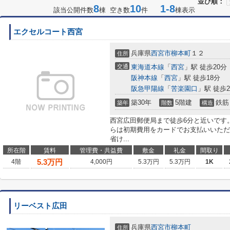
並び順：
8
10
1-8
該当公開件数
棟 空き数
件
棟表示
エクセルコート西宮
兵庫県
西宮市
柳本町
１２
住所
交通
東海道本線
「
西宮
」駅 徒歩20分
阪神本線
「
西宮
」駅 徒歩18分
阪急甲陽線
「
苦楽園口
」駅 徒歩2
築30年
5階建
鉄筋
築年
階数
構造
西宮広田郵便局まで徒歩6分と近いです
らは初期費用をカードでお支払いいただ
省け...
所在階
賃料
管理費・共益費
敷金
礼金
間取り
5.3
万円
4階
4,000円
5.3万円
5.3万円
1K
リーベスト広田
兵庫県
西宮市
柳本町
住所