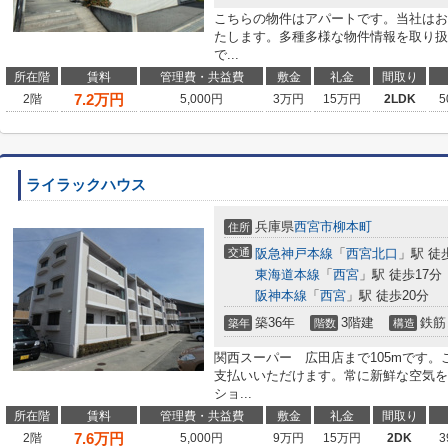
こちらの物件はアパートです。当社はお
たします。多種多様な物件情報を取り扱
で...
所在階
賃料
管理費・共益費
敷金
礼金
間取り
7.2
万円
2階
5,000円
3万円
15万円
2LDK
5
ライラックハウス
兵庫県
西宮市
柳本町
住所
交通
阪急神戸本線
「
西宮北口
」駅 徒
東海道本線
「
西宮
」駅 徒歩17分
阪神本線
「
西宮
」駅 徒歩20分
築36年
3階建
鉄筋
築年
階数
構造
関西スーパー 広田店まで105mです
支払いいただけます。常に新鮮な空気を
ショ...
所在階
賃料
管理費・共益費
敷金
礼金
間取り
7.6
万円
2階
5,000円
9万円
15万円
2DK
3