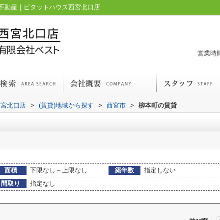
不動産｜ピタットハウス西宮北口店
営業時間
西宮北口店
>
(賃貸)地域から探す
>
西宮市
>
柳本町の賃貸
面積
下限なし～上限なし
築年数
指定しない
間取り
指定なし