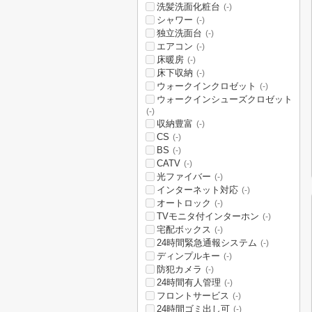
洗髪洗面化粧台
(-)
シャワー
(-)
独立洗面台
(-)
エアコン
(-)
床暖房
(-)
床下収納
(-)
ウォークインクロゼット
(-)
ウォークインシューズクロゼット
(-)
収納豊富
(-)
CS
(-)
BS
(-)
CATV
(-)
光ファイバー
(-)
インターネット対応
(-)
オートロック
(-)
TVモニタ付インターホン
(-)
宅配ボックス
(-)
24時間緊急通報システム
(-)
ディンプルキー
(-)
防犯カメラ
(-)
24時間有人管理
(-)
フロントサービス
(-)
24時間ゴミ出し可
(-)