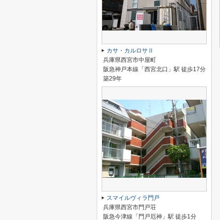
カサ・カルロサⅡ
兵庫県西宮市中屋町
阪急神戸本線「西宮北口」駅 徒歩17分
築29年
スマイルヴィラ門戸
兵庫県西宮市門戸荘
阪急今津線「門戸厄神」駅 徒歩1分