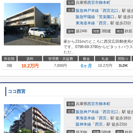
兵庫県
西宮市
柳本町
住所
交通
阪急神戸本線
「
西宮北口
」駅 徒
阪急甲陽線
「
苦楽園口
」駅 徒歩1
東海道本線
「
西宮
」駅 徒歩23分
築24年
3階建
鉄筋
築年
階数
構造
家から231mのところに西宮広田郵便
です。0798-69-3790からピタット
ただ...
所在階
賃料
管理費・共益費
敷金
礼金
間取り
10.2
万円
0ヶ月
3階
7,000円
10.2万円
3LDK
ココ西宮
兵庫県
西宮市
柳本町
住所
交通
阪急神戸本線
「
西宮北口
」駅 徒
東海道本線
「
西宮
」駅 徒歩18分
阪神本線
「
西宮
」駅 徒歩23分
築30年
5階建
鉄筋
築年
階数
構造