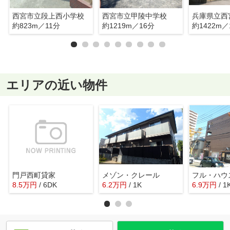
西宮市立段上西小学校
西宮市立甲陵中学校
兵庫県立西
約823m／11分
約1219m／16分
約1422m／
エリアの近い物件
門戸西町貸家
メゾン・クレール
フル・ハウ
8.5
万
円
/ 6DK
6.2
万
円
/ 1K
6.9
万
円
/ 1