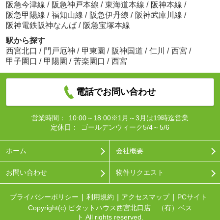
阪急今津線
/
阪急神戸本線
/
東海道本線
/
阪神本線
/
阪急甲陽線
/
福知山線
/
阪急伊丹線
/
阪神武庫川線
/
阪神電鉄阪神なんば
/
阪急宝塚本線
駅から探す
西宮北口
/
門戸厄神
/
甲東園
/
阪神国道
/
仁川
/
西宮
/
甲子園口
/
甲陽園
/
苦楽園口
/
西宮
電話でお問い合わせ
営業時間：
10:00～18:00※1月～3月は19時迄営業
定休日：
ゴールデンウィーク5/4～5/6
ホーム
会社概要
お問い合わせ
物件リクエスト
プライバシーポリシー
利用規約
アクセスマップ
PCサイト
Copyright(c) ピタットハウス西宮北口店 （有）ベス
ト All rights reserved.