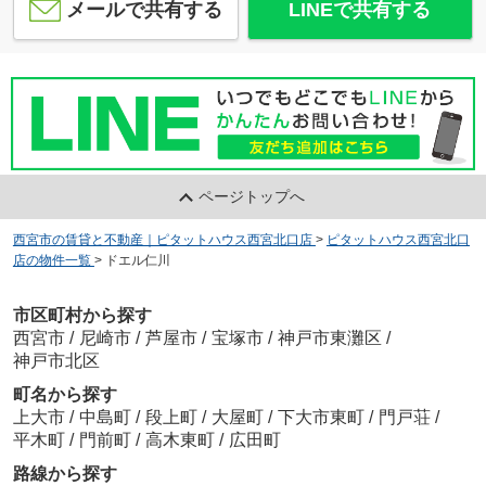
メールで共有する
LINEで共有する
ページトップへ
西宮市の賃貸と不動産｜ピタットハウス西宮北口店
>
ピタットハウス西宮北口
店の物件一覧
>
ドエル仁川
市区町村から探す
西宮市
/
尼崎市
/
芦屋市
/
宝塚市
/
神戸市東灘区
/
神戸市北区
町名から探す
上大市
/
中島町
/
段上町
/
大屋町
/
下大市東町
/
門戸荘
/
平木町
/
門前町
/
高木東町
/
広田町
路線から探す