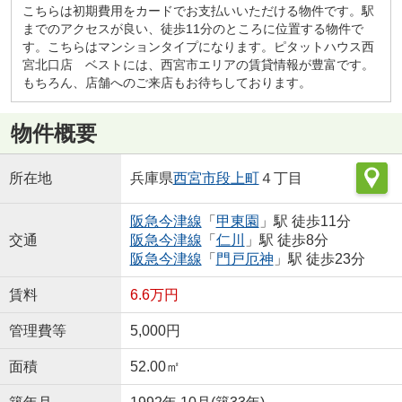
こちらは初期費用をカードでお支払いいただける物件です。駅
までのアクセスが良い、徒歩11分のところに位置する物件で
す。こちらはマンションタイプになります。ピタットハウス西
宮北口店 ベストには、西宮市エリアの賃貸情報が豊富です。
もちろん、店舗へのご来店もお待ちしております。
物件概要
所在地
兵庫県
西宮市
段上町
４丁目
阪急今津線
「
甲東園
」駅 徒歩11分
交通
阪急今津線
「
仁川
」駅 徒歩8分
阪急今津線
「
門戸厄神
」駅 徒歩23分
賃料
6.6万円
管理費等
5,000円
面積
52.00㎡