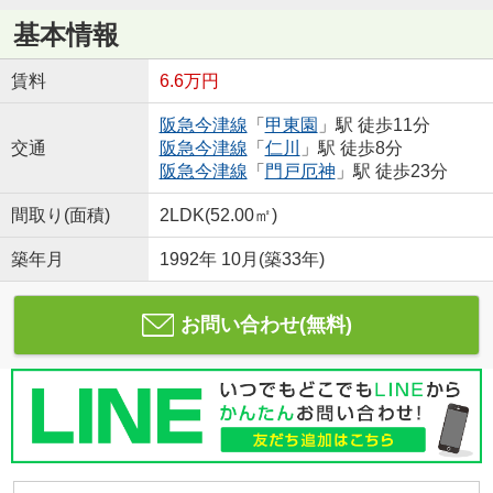
基本情報
賃料
6.6万円
阪急今津線
「
甲東園
」駅 徒歩11分
交通
阪急今津線
「
仁川
」駅 徒歩8分
阪急今津線
「
門戸厄神
」駅 徒歩23分
間取り(面積)
2LDK(52.00㎡)
築年月
1992年 10月(築33年)
お問い合わせ(無料)