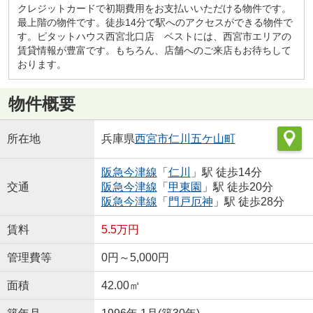
クレジットカードで初期費用をお支払いいただける物件です。
最上階の物件です。徒歩14分で駅へのアクセスができる物件で
す。ピタットハウス西宮北口店 ベストには、西宮市エリアの
賃貸情報が豊富です。もちろん、店舗へのご来店もお待ちして
おります。
物件概要
所在地
兵庫県
西宮市
仁川五ケ山町
阪急今津線
「
仁川
」駅 徒歩14分
交通
阪急今津線
「
甲東園
」駅 徒歩20分
阪急今津線
「
門戸厄神
」駅 徒歩28分
賃料
5.5万円
管理費等
0円～5,000円
面積
42.00㎡