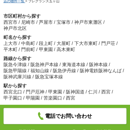
店の物件一覧
>
フレグランス五ヶ山
市区町村から探す
西宮市
/
尼崎市
/
芦屋市
/
宝塚市
/
神戸市東灘区
/
神戸市北区
町名から探す
上大市
/
中島町
/
段上町
/
大屋町
/
下大市東町
/
門戸荘
/
平木町
/
門前町
/
甲東園
/
高木東町
路線から探す
阪急今津線
/
阪急神戸本線
/
東海道本線
/
阪神本線
/
阪急甲陽線
/
福知山線
/
阪急伊丹線
/
阪神電鉄阪神なんば
/
阪神武庫川線
/
阪急宝塚本線
駅から探す
西宮北口
/
門戸厄神
/
甲東園
/
阪神国道
/
仁川
/
西宮
/
甲子園口
/
甲陽園
/
苦楽園口
/
西宮
電話でお問い合わせ