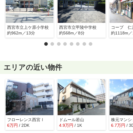
西宮市立上ケ原小学校
西宮市立甲陵中学校
コープ 仁
約962m／13分
約568m／8分
約1118m／
エリアの近い物件
フローレンス西宮Ⅰ
ドムール若山
株元マンシ
6
万
円
/ 2DK
4.9
万
円
/ 1K
6.7
万
円
/ 3