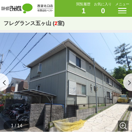
閲覧履歴
お気に入り
メニュー
1
0
フレグランス五ヶ山 (
2
室)
1 / 14