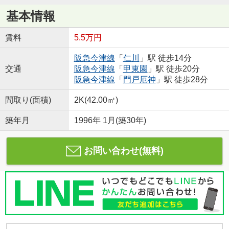
基本情報
賃料
5.5万円
阪急今津線
「
仁川
」駅 徒歩14分
交通
阪急今津線
「
甲東園
」駅 徒歩20分
阪急今津線
「
門戸厄神
」駅 徒歩28分
間取り(面積)
2K(42.00㎡)
築年月
1996年 1月(築30年)
お問い合わせ(無料)