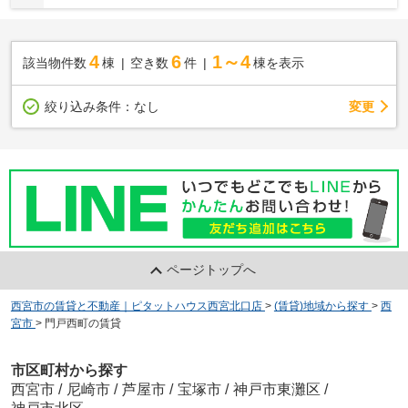
4
6
1～4
該当物件数
棟
空き数
件
棟を表示
変更
絞り込み条件：
なし
ページトップへ
西宮市の賃貸と不動産｜ピタットハウス西宮北口店
>
(賃貸)地域から探す
>
西
宮市
>
門戸西町の賃貸
市区町村から探す
西宮市
/
尼崎市
/
芦屋市
/
宝塚市
/
神戸市東灘区
/