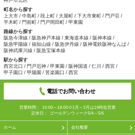
神戸市北区
町名から探す
上大市
/
中島町
/
段上町
/
大屋町
/
下大市東町
/
門戸荘
/
平木町
/
門前町
/
門戸岡田町
/
甲東園
路線から探す
阪急今津線
/
阪急神戸本線
/
東海道本線
/
阪神本線
/
阪急甲陽線
/
福知山線
/
阪急伊丹線
/
阪神電鉄阪神なんば
/
阪神武庫川線
/
阪急宝塚本線
駅から探す
西宮北口
/
門戸厄神
/
甲東園
/
阪神国道
/
仁川
/
西宮
/
甲子園口
/
甲陽園
/
苦楽園口
/
西宮
電話でお問い合わせ
営業時間：
10:00～18:00※1月～3月は19時迄営業
定休日：
ゴールデンウィーク5/4～5/6
ホーム
会社概要