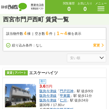
閲覧履歴
お気に入り
メニュー
0
0
西宮市門戸西町 賃貸一覧
4
6
1～4
該当物件数
棟
空き数
件
棟を表示
変更
絞り込み条件：
なし
エスケーハイツ
賃貸 | アパート
敷0
3.6
万円
阪急今津線
「
門戸厄神
」駅 徒歩9分
阪急今津線
「
甲東園
」駅 徒歩11分
阪急今津線
「
仁川
」駅 徒歩24分
築30年 / 17.80㎡