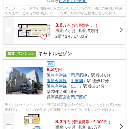
兵庫県
西宮市
門戸西町
クレジットカードで初期費用がお支払いいただけるので、決済の手間が軽減
できます。こちらの物件はアパートです。好評の駅近物件となっており、駅
より徒歩9分に立地しています。周辺に...
3.6
万
円
(管理費等：- )
0ヶ月
5万円
敷金
礼金
2階 / 1R / 17.80㎡
キャトルセゾン
賃貸 | マンション
敷0
8.3
万円
阪急今津線
「
門戸厄神
」駅 徒歩8分
阪急今津線
「
甲東園
」駅 徒歩12分
阪急今津線
「
仁川
」駅 徒歩24分
築23年 / 40.48㎡
兵庫県
西宮市
門戸西町
近くにはセブンイレブン 門戸東町店(徒歩6分)がありちょっとした買い物に
便利です。こちらの物件では初期費用をカードでお支払いいただけます。近
くに駅が2つあるため、用途や行き先...
8.3
万
円
(管理費等：5,000円 )
0ヶ月
8.3万円
敷金
礼金