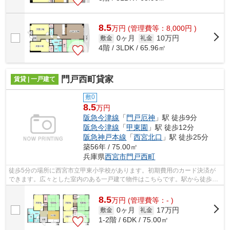
8.5
万
円
(管理費等：8,000円 )
0ヶ月
10万円
敷金
礼金
4階 / 3LDK / 65.96㎡
門戸西町貸家
賃貸 | 一戸建て
敷0
8.5
万円
阪急今津線
「
門戸厄神
」駅 徒歩9分
阪急今津線
「
甲東園
」駅 徒歩12分
阪急神戸本線
「
西宮北口
」駅 徒歩25分
築56年 / 75.00㎡
兵庫県
西宮市
門戸西町
徒歩5分の場所に西宮市立甲東小学校があります。初期費用のカード決済が
できます。広々とした室内のある一戸建て物件はこちらです。駅から徒歩9
分の物件で、アクセス良好です。まずは...
8.5
万
円
(管理費等：- )
0ヶ月
17万円
敷金
礼金
1-2階 / 6DK / 75.00㎡