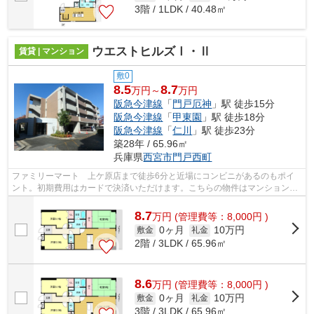
3階 / 1LDK / 40.48㎡
ウエストヒルズⅠ・Ⅱ
賃貸 | マンション
敷0
8.5
8.7
万円～
万円
阪急今津線
「
門戸厄神
」駅 徒歩15分
阪急今津線
「
甲東園
」駅 徒歩18分
阪急今津線
「
仁川
」駅 徒歩23分
築28年 / 65.96㎡
兵庫県
西宮市
門戸西町
ファミリーマート 上ケ原店まで徒歩6分と近場にコンビニがあるのもポイ
ント。初期費用はカードで決済いただけます。こちらの物件はマンションで
す。最上階の物件です。ピタットハウス...
8.7
万
円
(管理費等：8,000円 )
0ヶ月
10万円
敷金
礼金
2階 / 3LDK / 65.96㎡
8.6
万
円
(管理費等：8,000円 )
0ヶ月
10万円
敷金
礼金
3階 / 3LDK / 65.96㎡