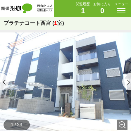
閲覧履歴
お気に入り
メニュー
1
0
プラチナコート西宮 (
1
室)
1 / 23