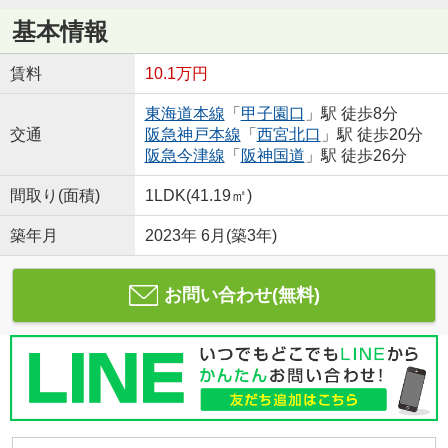
基本情報
賃料
10.1万円
東海道本線
「
甲子園口
」駅 徒歩8分
交通
阪急神戸本線
「
西宮北口
」駅 徒歩20分
阪急今津線
「
阪神国道
」駅 徒歩26分
間取り(面積)
1LDK(41.19㎡)
築年月
2023年 6月(築3年)
お問い合わせ(無料)