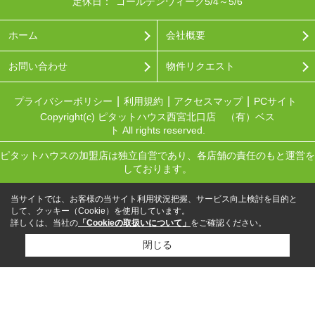
定休日：
ゴールデンウィーク5/4～5/6
ホーム
会社概要
お問い合わせ
物件リクエスト
プライバシーポリシー
利用規約
アクセスマップ
PCサイト
Copyright(c) ピタットハウス西宮北口店 （有）ベス
ト All rights reserved.
ピタットハウスの加盟店は独立自営であり、各店舗の責任のもと運営を
しております。
当サイトでは、お客様の当サイト利用状況把握、サービス向上検討を目的と
して、クッキー（Cookie）を使用しています。
詳しくは、当社の
「Cookieの取扱いについて」
をご確認ください。
閉じる