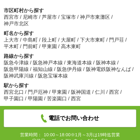
市区町村から探す
西宮市
/
尼崎市
/
芦屋市
/
宝塚市
/
神戸市東灘区
/
神戸市北区
町名から探す
上大市
/
中島町
/
段上町
/
大屋町
/
下大市東町
/
門戸荘
/
平木町
/
門前町
/
甲東園
/
高木東町
路線から探す
阪急今津線
/
阪急神戸本線
/
東海道本線
/
阪神本線
/
阪急甲陽線
/
福知山線
/
阪急伊丹線
/
阪神電鉄阪神なんば
/
阪神武庫川線
/
阪急宝塚本線
駅から探す
西宮北口
/
門戸厄神
/
甲東園
/
阪神国道
/
仁川
/
西宮
/
甲子園口
/
甲陽園
/
苦楽園口
/
西宮
電話でお問い合わせ
営業時間：
10:00～18:00※1月～3月は19時迄営業