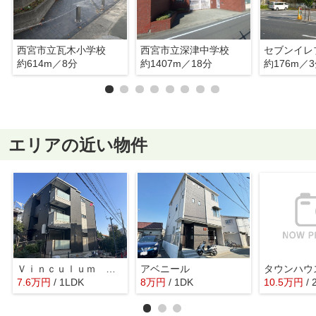
西宮市立瓦木小学校
西宮市立深津中学校
約614m／8分
約1407m／18分
約176m／
エリアの近い物件
Ｖｉｎｃｕｌｕｍ Ｎｏｖｅｍ
アベニール
タウンハウ
7.6
万
円
/ 1LDK
8
万
円
/ 1DK
10.5
万
円
/