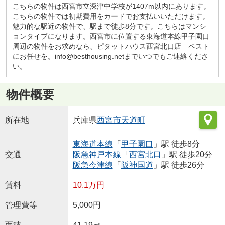
こちらの物件は西宮市立深津中学校が1407m以内にあります。
こちらの物件では初期費用をカードでお支払いいただけます。
魅力的な駅近の物件で、駅まで徒歩8分です。こちらはマンシ
ョンタイプになります。西宮市に位置する東海道本線甲子園口
周辺の物件をお求めなら、ピタットハウス西宮北口店 ベスト
にお任せを。info@besthousing.netまでいつでもご連絡くださ
い。
物件概要
所在地
兵庫県
西宮市
天道町
東海道本線
「
甲子園口
」駅 徒歩8分
交通
阪急神戸本線
「
西宮北口
」駅 徒歩20分
阪急今津線
「
阪神国道
」駅 徒歩26分
賃料
10.1万円
管理費等
5,000円