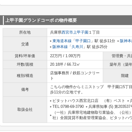
上甲子園グランドコーポ
の物件概要
所在地
兵庫県
西宮市
上甲子園
１丁目
東海道本線
「
甲子園口
」駅 徒歩11分
阪神本
交通
阪神本線
「
久寿川
」駅 徒歩25分
賃料/坪単価
22万円 / 1.09万円
管理費・共
坪数/面積
20.18坪 / 66.72㎡
築年月（築
店舗事務所 / 鉄筋コンクリー
種別/構造
階建
ト
こちらの物件からミニストップ 甲子園口5丁目
備考
歩11分の立地です。
ピタットハウス西宮北口店 （有）ベスト
TEL:0798-69-3790
兵庫県知事 (5) 第203537
取扱会社
（一社）兵庫県宅地建物取引業協会、（公社
社）全国賃貸不動産管理業協会、ピタットハウ