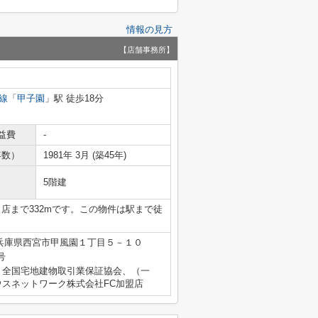
情報の見方
【店舗事務所】
線
「
甲子園
」駅 徒歩18分
益費
-
年数）
1981年 3月 (築45年)
5階建
店まで332mです。この物件は駅まで徒
兵庫県西宮市甲風園１丁目５－１０
号
）全国宅地建物取引業保証協会、（一
スネットワーク株式会社FC加盟店