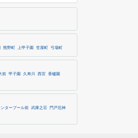
園
熊野町
上甲子園
笠屋町
弓場町
大前
甲子園
久寿川
西宮
香櫨園
センタープール前
武庫之荘
門戸厄神