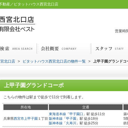
不動産／ピタットハウス西宮北口店
営業時間
西宮北口店
>
ピタットハウス西宮北口店の物件一覧
>
上甲子園グランドコ
上甲子園グランドコーポ
こちらの物件は駅まで徒歩で11分で到着します。
所在地
交通
東海道本線
「
甲子園口
」駅 徒歩11分
築
兵庫県
西宮市
上甲子園
１丁目
阪神本線
「
甲子園
」駅 徒歩18分
5
阪神本線
「
久寿川
」駅 徒歩25分
鉄