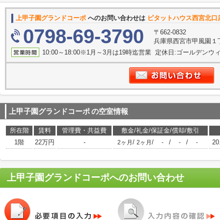
上甲子園グランドコーポ
へのお問い合わせは
ピタットハウス西宮北口
0798-69-3790
〒662-0832
兵庫県西宮市甲風園１
10:00～18:00※1月～3月は19時迄営業 定休日:ゴールデンウィー
上甲子園グランドコーポ
の空室情報
所在階
賃料
管理費・共益費
敷金/礼金/保証金/償却/敷引
1階
22万円
-
/
/
/
/
20
2ヶ月
2ヶ月
-
-
-
上甲子園グランドコーポ
へのお問い合わせ