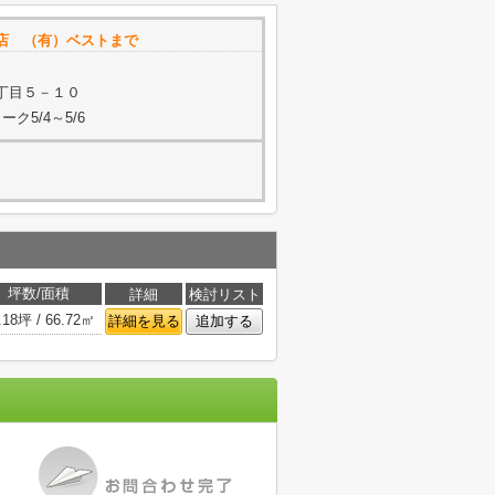
店 （有）ベストまで
丁目５－１０
ク5/4～5/6
坪数/面積
詳細
検討リスト
.18坪 / 66.72㎡
詳細を見る
追加する