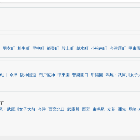
町
羽衣町
相生町
里中町
能登町
段上町
越水町
小松南町
今津曙町
甲東
夙川
今津
阪神国道
門戸厄神
甲東園
苦楽園口
甲陽園
鳴尾・武庫川女子
す
尾・武庫川女子大前
今津
西宮北口
武庫川
西宮
東鳴尾
立花
洲先
尼崎