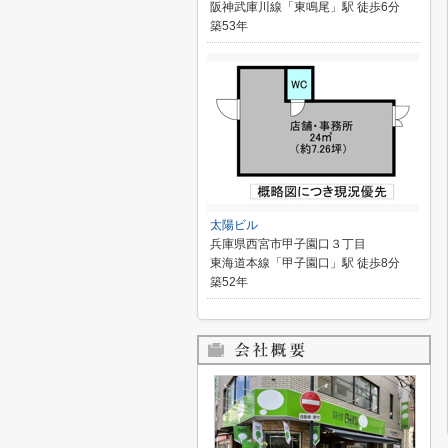
阪神武庫川線「東鳴尾」駅 徒歩6分
築53年
太陽ビル
兵庫県西宮市甲子園口３丁目
東海道本線「甲子園口」駅 徒歩8分
築52年