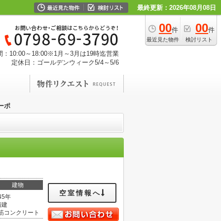
最終更新：2026年08月08日
00
00
件
件
最近見た物件
検討リスト
：10:00～18:00※1月～3月は19時迄営業
定休日：ゴールデンウィーク5/4～5/6
ーポ
建物
空室情報へ
45年
階建
筋コンクリート