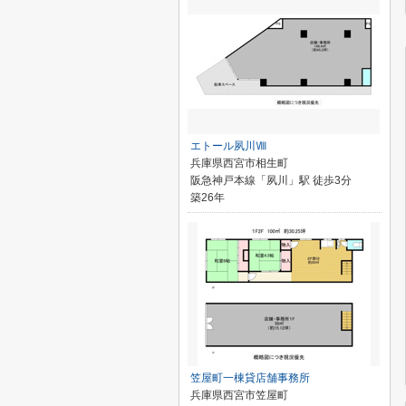
エトール夙川Ⅷ
兵庫県西宮市相生町
阪急神戸本線「夙川」駅 徒歩3分
築26年
笠屋町一棟貸店舗事務所
兵庫県西宮市笠屋町