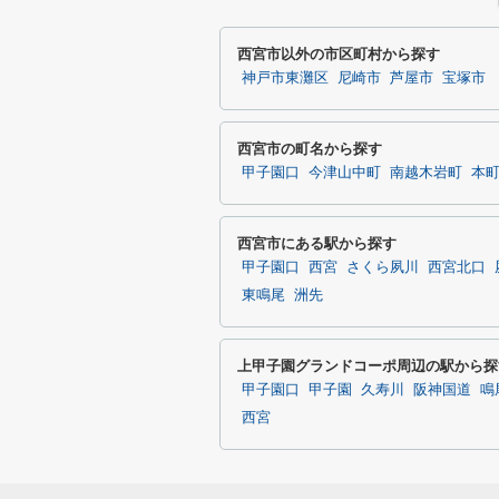
西宮市以外の市区町村から探す
神戸市東灘区
尼崎市
芦屋市
宝塚市
西宮市の町名から探す
甲子園口
今津山中町
南越木岩町
本
西宮市にある駅から探す
甲子園口
西宮
さくら夙川
西宮北口
東鳴尾
洲先
上甲子園グランドコーポ周辺の駅から探
甲子園口
甲子園
久寿川
阪神国道
鳴
西宮