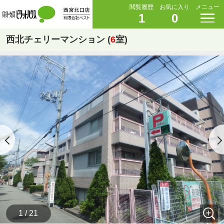
閲覧履歴
お気に入り
メニュー
1
0
西北チェリーマンション (
6
室)
1 / 21