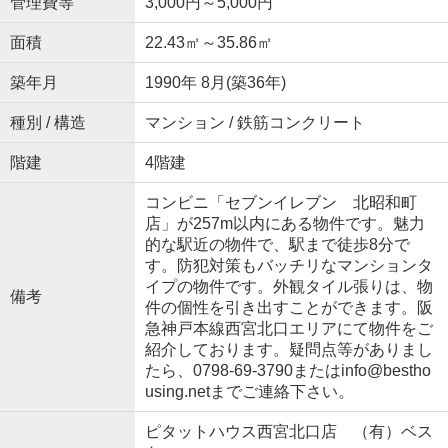
管理費等
3,000円～5,000円
面積
22.43㎡～35.86㎡
築年月
1990年 8月(築36年)
種別 / 構造
マンション / 鉄筋コンクリート
階建
4階建
コンビニ「セブンイレブン 北昭和町
店」が257m以内にある物件です。魅力
的な駅近の物件で、駅まで徒歩8分で
す。防犯対策もバッチリなマンションタ
イプの物件です。外観タイル張りは、物
備考
件の個性を引き出すことができます。阪
急神戸本線西宮北口エリアにて物件をご
紹介しております。疑問点等がありまし
たら、0798-69-3790またはinfo@bestho
using.netまでご連絡下さい。
ピタットハウス西宮北口店 （有）ベス