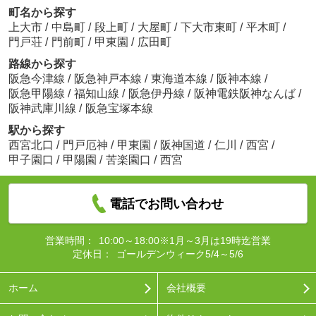
町名から探す
上大市
/
中島町
/
段上町
/
大屋町
/
下大市東町
/
平木町
/
門戸荘
/
門前町
/
甲東園
/
広田町
路線から探す
阪急今津線
/
阪急神戸本線
/
東海道本線
/
阪神本線
/
阪急甲陽線
/
福知山線
/
阪急伊丹線
/
阪神電鉄阪神なんば
/
阪神武庫川線
/
阪急宝塚本線
駅から探す
西宮北口
/
門戸厄神
/
甲東園
/
阪神国道
/
仁川
/
西宮
/
甲子園口
/
甲陽園
/
苦楽園口
/
西宮
電話でお問い合わせ
営業時間：
10:00～18:00※1月～3月は19時迄営業
定休日：
ゴールデンウィーク5/4～5/6
ホーム
会社概要