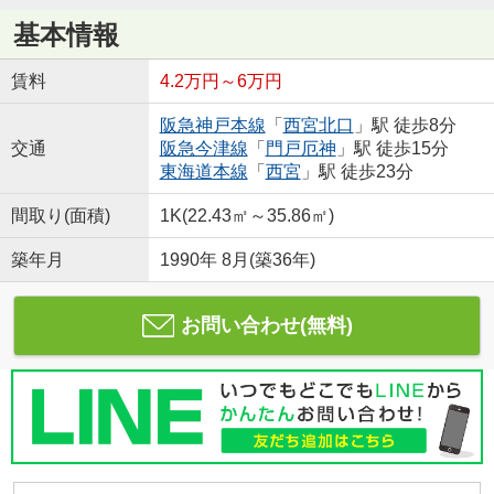
基本情報
賃料
4.2万円～6万円
阪急神戸本線
「
西宮北口
」駅 徒歩8分
交通
阪急今津線
「
門戸厄神
」駅 徒歩15分
東海道本線
「
西宮
」駅 徒歩23分
間取り(面積)
1K(22.43㎡～35.86㎡)
築年月
1990年 8月(築36年)
お問い合わせ(無料)