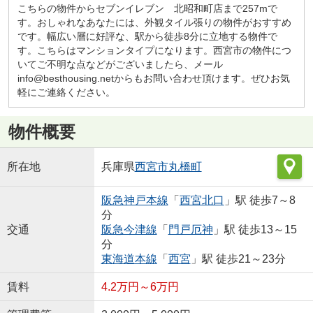
こちらの物件からセブンイレブン 北昭和町店まで257mで
す。おしゃれなあなたには、外観タイル張りの物件がおすすめ
です。幅広い層に好評な、駅から徒歩8分に立地する物件で
す。こちらはマンションタイプになります。西宮市の物件につ
いてご不明な点などがございましたら、メール
info@besthousing.netからもお問い合わせ頂けます。ぜひお気
軽にご連絡ください。
物件概要
所在地
兵庫県
西宮市
丸橋町
阪急神戸本線
「
西宮北口
」駅 徒歩7～8
分
交通
阪急今津線
「
門戸厄神
」駅 徒歩13～15
分
東海道本線
「
西宮
」駅 徒歩21～23分
賃料
4.2万円～6万円