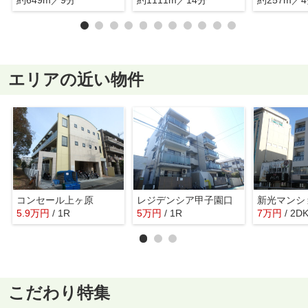
エリアの近い物件
コンセール上ヶ原
レジデンシア甲子園口
新光マンシ
5.9
万
円
/ 1R
5
万
円
/ 1R
7
万
円
/ 2D
こだわり特集