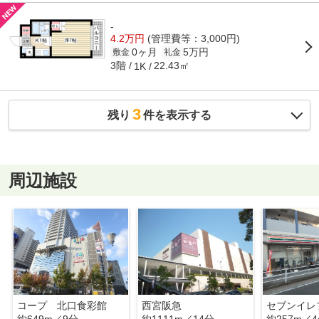
-
4.2万円
(管理費等：3,000円)
0ヶ月
5万円
敷金
礼金
3階
22.43㎡
1K
3
残り
件を表示する
周辺施設
コープ 北口食彩館
西宮阪急
約649m／9分
約1111m／14分
約257m／