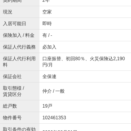
契約期間
2年
現況
空家
入居可能日
即時
保険加入 / 料金
有 / -
保証人代行義務
必加入
保証人代行利用
口座振替、初回80％、火災保険込2,190
料
円/月
保証会社
全保連
取引態様 /
仲介 / 一般
賃貸区分
総戸数
19戸
物件番号
102461353
取引条件の有効