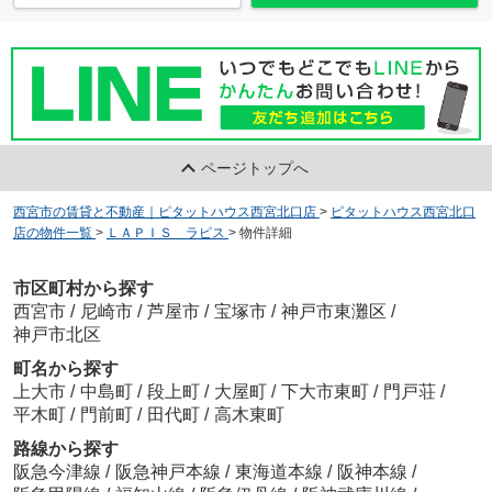
ページトップへ
西宮市の賃貸と不動産｜ピタットハウス西宮北口店
>
ピタットハウス西宮北口
店の物件一覧
>
ＬＡＰＩＳ ラピス
>
物件詳細
市区町村から探す
西宮市
/
尼崎市
/
芦屋市
/
宝塚市
/
神戸市東灘区
/
神戸市北区
町名から探す
上大市
/
中島町
/
段上町
/
大屋町
/
下大市東町
/
門戸荘
/
平木町
/
門前町
/
田代町
/
高木東町
路線から探す
阪急今津線
/
阪急神戸本線
/
東海道本線
/
阪神本線
/