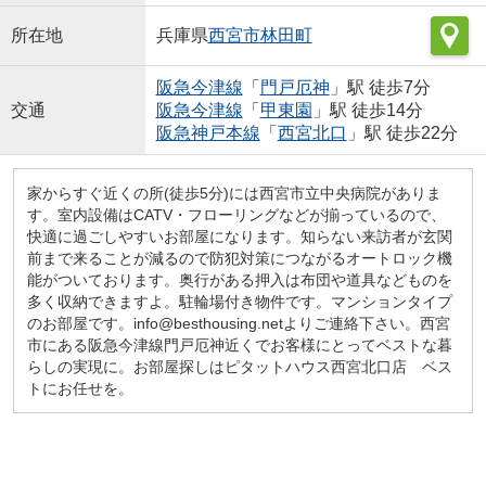
所在地
兵庫県
西宮市
林田町
阪急今津線
「
門戸厄神
」駅 徒歩7分
交通
阪急今津線
「
甲東園
」駅 徒歩14分
阪急神戸本線
「
西宮北口
」駅 徒歩22分
家からすぐ近くの所(徒歩5分)には西宮市立中央病院がありま
す。室内設備はCATV・フローリングなどが揃っているので、
快適に過ごしやすいお部屋になります。知らない来訪者が玄関
前まで来ることが減るので防犯対策につながるオートロック機
能がついております。奥行がある押入は布団や道具などものを
多く収納できますよ。駐輪場付き物件です。マンションタイプ
のお部屋です。info@besthousing.netよりご連絡下さい。西宮
市にある阪急今津線門戸厄神近くでお客様にとってベストな暮
らしの実現に。お部屋探しはピタットハウス西宮北口店 ベス
トにお任せを。