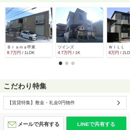
Ｂｒａｍａ甲東
ツインズ
ＷＩＬＬ 
8.7
万
円
/ 1LDK
4.7
万
円
/ 1K
8
万
円
/ 2L
こだわり特集
【賃貸特集】敷金・礼金0円物件
メールで共有する
LINEで共有する