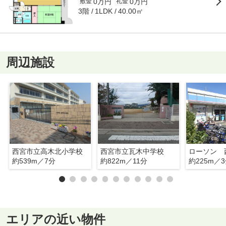
0万円
0万円
敷金
礼金
3階
40.00㎡
1LDK
周辺施設
西宮市立高木北小学校
西宮市立瓦木中学校
約539m／7分
約822m／11分
約225m／
エリアの近い物件