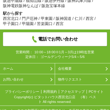
阪急甲陽線
/
福知山線
/
阪急伊丹線
/
阪神武庫川線
/
阪神電鉄阪神なんば
/
阪急宝塚本線
駅から探す
西宮北口
/
門戸厄神
/
甲東園
/
阪神国道
/
仁川
/
西宮
/
甲子園口
/
甲陽園
/
苦楽園口
/
西宮
電話でお問い合わせ
営業時間：
10:00～18:00※1月～3月は19時迄営業
定休日：
ゴールデンウィーク5/4～5/6
ホーム
会社概要
お問い合わせ
物件リクエスト
プライバシーポリシー
利用規約
アクセスマップ
PCサイト
Copyright(c) ピタットハウス西宮北口店 （有）ベス
ト All rights reserved.