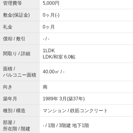
管理費等
5,000円
敷金(保証金)
0ヶ月(-)
礼金
0ヶ月
償却 / 敷引
- / -
1LDK
間取り / 詳細
LDK
/
和室 6.0帖
面積 /
40.00㎡ / -
バルコニー面積
向き
南
築年月
1989年 3月(築37年)
種別 / 構造
マンション / 鉄筋コンクリート
部屋 /
- / 1階 / 3階建 地下1階
所在階 / 階建