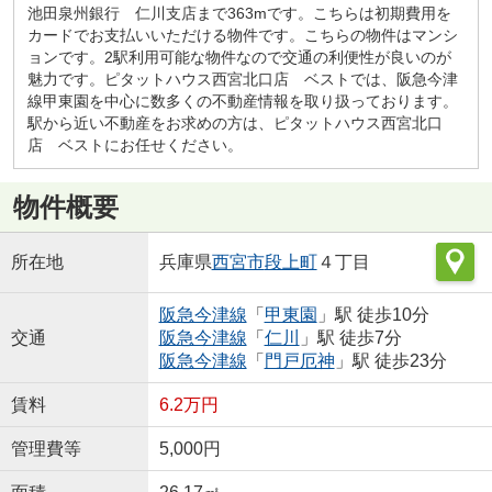
池田泉州銀行 仁川支店まで363mです。こちらは初期費用を
カードでお支払いいただける物件です。こちらの物件はマンシ
ョンです。2駅利用可能な物件なので交通の利便性が良いのが
魅力です。ピタットハウス西宮北口店 ベストでは、阪急今津
線甲東園を中心に数多くの不動産情報を取り扱っております。
駅から近い不動産をお求めの方は、ピタットハウス西宮北口
店 ベストにお任せください。
物件概要
所在地
兵庫県
西宮市
段上町
４丁目
阪急今津線
「
甲東園
」駅 徒歩10分
交通
阪急今津線
「
仁川
」駅 徒歩7分
阪急今津線
「
門戸厄神
」駅 徒歩23分
賃料
6.2万円
管理費等
5,000円