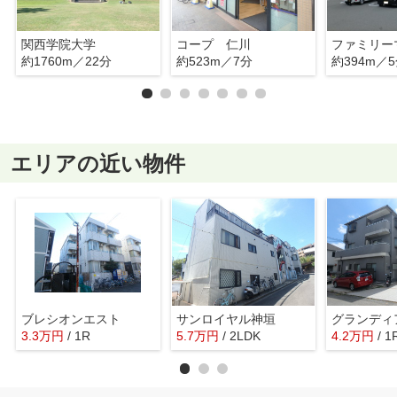
関西学院大学
コープ 仁川
約1760m／22分
約523m／7分
約394m／
エリアの近い物件
ブレシオンエスト
サンロイヤル神垣
グランディ
3.3
万
円
/ 1R
5.7
万
円
/ 2LDK
4.2
万
円
/ 1