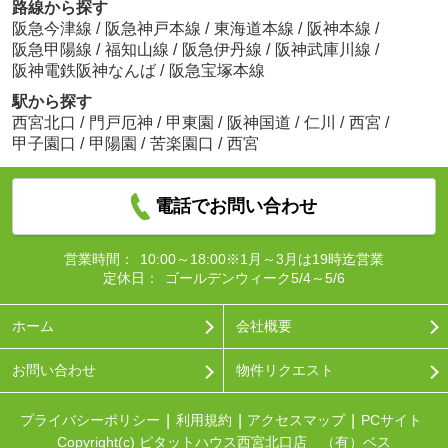
路線から探す
阪急今津線
/
阪急神戸本線
/
東海道本線
/
阪神本線
/
阪急甲陽線
/
福知山線
/
阪急伊丹線
/
阪神武庫川線
/
阪神電鉄阪神なんば
/
阪急宝塚本線
駅から探す
西宮北口
/
門戸厄神
/
甲東園
/
阪神国道
/
仁川
/
西宮
/
甲子園口
/
甲陽園
/
苦楽園口
/
西宮
電話でお問い合わせ
営業時間：
10:00～18:00※1月～3月は19時迄営業
定休日：
ゴールデンウィーク5/4～5/6
ホーム
会社概要
お問い合わせ
物件リクエスト
プライバシーポリシー
利用規約
アクセスマップ
PCサイト
Copyright(c) ピタットハウス西宮北口店 （有）ベス