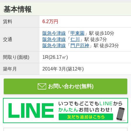
基本情報
賃料
6.2万円
阪急今津線
「
甲東園
」駅 徒歩10分
交通
阪急今津線
「
仁川
」駅 徒歩7分
阪急今津線
「
門戸厄神
」駅 徒歩23分
間取り(面積)
1R(26.17㎡)
築年月
2014年 3月(築12年)
お問い合わせ(無料)