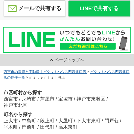
メールで共有する
LINEで共有する
ページトップへ
西宮市の賃貸と不動産｜ピタットハウス西宮北口店
>
ピタットハウス西宮北口
店の物件一覧
>
ｍａｔｅｒｉａｌ段上
市区町村から探す
西宮市
/
尼崎市
/
芦屋市
/
宝塚市
/
神戸市東灘区
/
神戸市北区
町名から探す
上大市
/
中島町
/
段上町
/
大屋町
/
下大市東町
/
門戸荘
/
平木町
/
門前町
/
田代町
/
高木東町