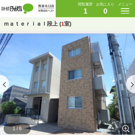
閲覧履歴
お気に入り
メニュー
1
0
ｍａｔｅｒｉａｌ段上 (
1
室)
1 / 6