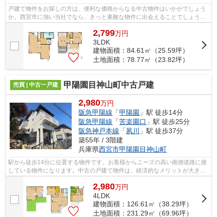
戸建て物件をお探しの方は、便利な価格からなる中古物件はいかがでしょう
か。西宮市に強い当社でなら、きっと素敵な物件に出会えることでしょう。
もちろん阪急甲陽線甲陽園周辺での物...
2,799
万
円
3LDK
建物面積：84.61㎡（25.59坪）
土地面積：78.77㎡（23.82坪）
甲陽園目神山町中古戸建
売買 | 中古一戸建
2,980
万円
阪急甲陽線
「
甲陽園
」駅 徒歩14分
阪急甲陽線
「
苦楽園口
」駅 徒歩25分
阪急神戸本線
「
夙川
」駅 徒歩37分
築55年 / 3階建
兵庫県
西宮市
甲陽園目神山町
駅から徒歩14分に位置する物件です。お客様からニーズの高い南側道路に接
している物件になります。中古の戸建て物件は、経済的なメリットが大きい
のが特徴です。西宮市や阪急甲陽線甲...
2,980
万
円
4LDK
建物面積：126.61㎡（38.29坪）
土地面積：231.29㎡（69.96坪）