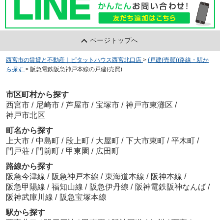
ページトップへ
西宮市の賃貸と不動産｜ピタットハウス西宮北口店
>
(戸建(売買))路線・駅か
ら探す
>
阪急電鉄阪急神戸本線の戸建(売買)
市区町村から探す
西宮市
/
尼崎市
/
芦屋市
/
宝塚市
/
神戸市東灘区
/
神戸市北区
町名から探す
上大市
/
中島町
/
段上町
/
大屋町
/
下大市東町
/
平木町
/
門戸荘
/
門前町
/
甲東園
/
広田町
路線から探す
阪急今津線
/
阪急神戸本線
/
東海道本線
/
阪神本線
/
阪急甲陽線
/
福知山線
/
阪急伊丹線
/
阪神電鉄阪神なんば
/
阪神武庫川線
/
阪急宝塚本線
駅から探す