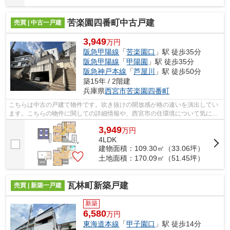
苦楽園四番町中古戸建
売買 | 中古一戸建
3,949
万円
阪急甲陽線
「
苦楽園口
」駅 徒歩35分
阪急甲陽線
「
甲陽園
」駅 徒歩35分
阪急神戸本線
「
芦屋川
」駅 徒歩50分
築15年 / 2階建
兵庫県
西宮市
苦楽園四番町
こちらは中古の戸建て物件です。吹き抜けの開放感が格の違いを演出してい
ます。こちらの物件に関しての詳細情報や、西宮市の住環境について気にな
るのであれば、お気軽にお問い合わせ...
3,949
万
円
4LDK
建物面積：109.30㎡（33.06坪）
土地面積：170.09㎡（51.45坪）
瓦林町新築戸建
売買 | 新築一戸建
新築
6,580
万円
東海道本線
「
甲子園口
」駅 徒歩14分