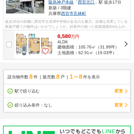
阪急神戸本線
「
西宮北口
」駅 徒歩17分
新築 / 3階建
兵庫県
西宮市
瓦林町
徒歩20分の距離に西宮市立深津中学校があるのも魅力。設備も充実している
新築戸建ての物件はいかがでしょうか。好条件の揃った前面道路6m以上の物
件をお薦めいたします。結露の発生を...
6,580
万
円
4LDK
建物面積：105.76㎡（31.99坪）
土地面積：62.91㎡（19.03坪）
8
8
1～8
該当物件数
件
販売数
戸
件を表示
駅で絞り込む
変更
変更
絞り込み条件：
なし