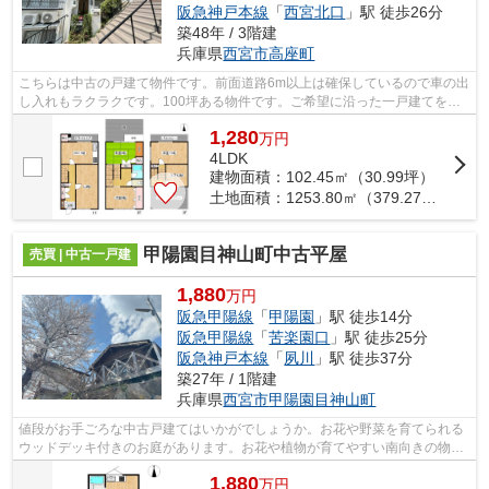
阪急神戸本線
「
西宮北口
」駅 徒歩26分
築48年 / 3階建
兵庫県
西宮市
高座町
こちらは中古の戸建て物件です。前面道路6m以上は確保しているので車の出
し入れもラクラクです。100坪ある物件です。ご希望に沿った一戸建てをご
紹介致します。西宮市の阪急神戸本線西...
1,280
万
円
4LDK
建物面積：102.45㎡（30.99坪）
土地面積：1253.80㎡（379.27坪）
甲陽園目神山町中古平屋
売買 | 中古一戸建
1,880
万円
阪急甲陽線
「
甲陽園
」駅 徒歩14分
阪急甲陽線
「
苦楽園口
」駅 徒歩25分
阪急神戸本線
「
夙川
」駅 徒歩37分
築27年 / 1階建
兵庫県
西宮市
甲陽園目神山町
値段がお手ごろな中古戸建てはいかがでしょうか。お花や野菜を育てられる
ウッドデッキ付きのお庭があります。お花や植物が育てやすい南向きの物件
です。日中心地よく過ごせる、南向き...
1,880
万
円