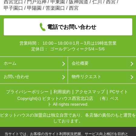
西宮北口
/
門戸厄神
/
甲東園
/
阪神国道
/
仁川
/
西宮
/
甲子園口
/
甲陽園
/
苦楽園口
/
西宮
電話でお問い合わせ
営業時間：
10:00～18:00※1月～3月は19時迄営業
定休日：
ゴールデンウィーク5/4～5/6
ホーム
会社概要
お問い合わせ
物件リクエスト
プライバシーポリシー
利用規約
アクセスマップ
PCサイト
Copyright(c) ピタットハウス西宮北口店 （有）ベス
ト All rights reserved.
ピタットハウスの加盟店は独立自営であり、各店舗の責任のもと運営を
しております。
当サイトでは、お客様の当サイト利用状況把握、サービス向上検討を目的と