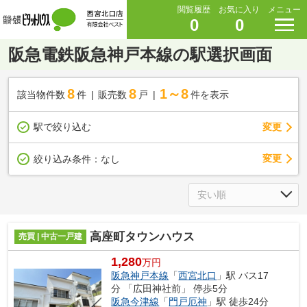
閲覧履歴
お気に入り
メニュー
0
0
阪急電鉄阪急神戸本線の駅選択画面
8
8
1～8
該当物件数
件
販売数
戸
件を表示
駅で絞り込む
変更
変更
絞り込み条件：
なし
高座町タウンハウス
売買 | 中古一戸建
1,280
万円
阪急神戸本線
「
西宮北口
」駅 バス17
分 「広田神社前」 停歩5分
阪急今津線
「
門戸厄神
」駅 徒歩24分