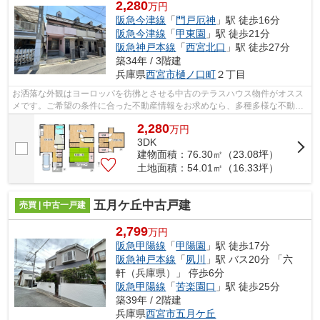
2,280
万円
阪急今津線
「
門戸厄神
」駅 徒歩16分
阪急今津線
「
甲東園
」駅 徒歩21分
阪急神戸本線
「
西宮北口
」駅 徒歩27分
築34年 / 3階建
兵庫県
西宮市
樋ノ口町
２丁目
お洒落な外観はヨーロッパを彷彿とさせる中古のテラスハウス物件がオスス
メです。ご希望の条件に合った不動産情報をお求めなら、多種多様な不動産
情報を取り扱う当社にご用命ください...
2,280
万
円
3DK
建物面積：76.30㎡（23.08坪）
土地面積：54.01㎡（16.33坪）
五月ケ丘中古戸建
売買 | 中古一戸建
2,799
万円
阪急甲陽線
「
甲陽園
」駅 徒歩17分
阪急神戸本線
「
夙川
」駅 バス20分 「六
軒（兵庫県）」 停歩6分
阪急甲陽線
「
苦楽園口
」駅 徒歩25分
築39年 / 2階建
兵庫県
西宮市
五月ケ丘