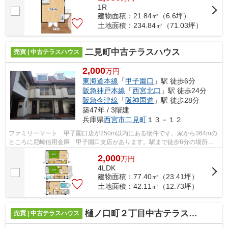
1R
建物面積：21.84㎡（6.6坪）
土地面積：234.84㎡（71.03坪）
二見町中古テラスハウス
売買 | 中古テラスハウス
2,000
万円
東海道本線
「
甲子園口
」駅 徒歩6分
阪急神戸本線
「
西宮北口
」駅 徒歩24分
阪急今津線
「
阪神国道
」駅 徒歩28分
築47年 / 3階建
兵庫県
西宮市
二見町
１３－１２
ファミリーマート 甲子園口店が250m以内にある物件です。家から364mの
ところに尼崎信用金庫 甲子園口支店があります。駅まで徒歩6分の場所に
ある物件です。出来るだけ価格を抑えたい...
2,000
万
円
4LDK
建物面積：77.40㎡（23.41坪）
土地面積：42.11㎡（12.73坪）
樋ノ口町２丁目中古テラスハウス
売買 | 中古テラスハウス