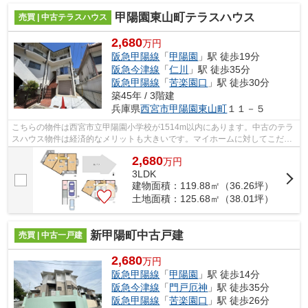
甲陽園東山町テラスハウス
売買 | 中古テラスハウス
2,680
万円
阪急甲陽線
「
甲陽園
」駅 徒歩19分
阪急今津線
「
仁川
」駅 徒歩35分
阪急甲陽線
「
苦楽園口
」駅 徒歩30分
築45年 / 3階建
兵庫県
西宮市
甲陽園東山町
１１－５
こちらの物件は西宮市立甲陽園小学校が1514m以内にあります。中古のテラ
スハウス物件は経済的なメリットも大きいです。マイホームに対してこだわ
りが強い方も、当社スタッフまでお問い...
2,680
万
円
3LDK
建物面積：119.88㎡（36.26坪）
土地面積：125.68㎡（38.01坪）
新甲陽町中古戸建
売買 | 中古一戸建
2,680
万円
阪急甲陽線
「
甲陽園
」駅 徒歩14分
阪急今津線
「
門戸厄神
」駅 徒歩35分
阪急甲陽線
「
苦楽園口
」駅 徒歩26分