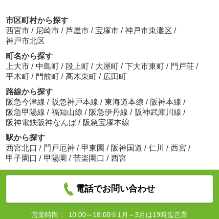
市区町村から探す
西宮市
/
尼崎市
/
芦屋市
/
宝塚市
/
神戸市東灘区
/
神戸市北区
町名から探す
上大市
/
中島町
/
段上町
/
大屋町
/
下大市東町
/
門戸荘
/
平木町
/
門前町
/
高木東町
/
広田町
路線から探す
阪急今津線
/
阪急神戸本線
/
東海道本線
/
阪神本線
/
阪急甲陽線
/
福知山線
/
阪急伊丹線
/
阪神武庫川線
/
阪神電鉄阪神なんば
/
阪急宝塚本線
駅から探す
西宮北口
/
門戸厄神
/
甲東園
/
阪神国道
/
仁川
/
西宮
/
甲子園口
/
甲陽園
/
苦楽園口
/
西宮
電話でお問い合わせ
営業時間：
10:00～18:00※1月～3月は19時迄営業