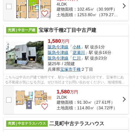
4LDK
建物面積：102.45㎡（30.99坪）
土地面積：1253.80㎡（379.27坪）
宝塚市千種2丁目中古戸建
売買 | 中古一戸建
1,580
万円
阪急今津線
「
小林
」駅 徒歩1分
阪急今津線
「
逆瀬川
」駅 徒歩16分
阪急今津線
「
仁川
」駅 徒歩23分
築25年 / 2階建
兵庫県
宝塚市
千種
２丁目
こちらは中古の戸建て物件です。駅から物件まで徒歩1分です。宝塚市にあ
る不動産が気になる方は、ぜひ当社までお問い合わせください。地域情報な
どと併せて、不動産の詳細情報をご紹介...
1,580
万
円
2LDK
建物面積：91.30㎡（27.61坪）
土地面積：114.80㎡（34.72坪）
二見町中古テラスハウス
売買 | 中古テラスハウス