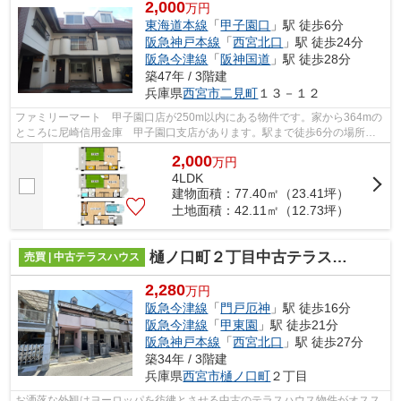
2,000
万円
東海道本線
「
甲子園口
」駅 徒歩6分
阪急神戸本線
「
西宮北口
」駅 徒歩24分
阪急今津線
「
阪神国道
」駅 徒歩28分
築47年 / 3階建
兵庫県
西宮市
二見町
１３－１２
ファミリーマート 甲子園口店が250m以内にある物件です。家から364mの
ところに尼崎信用金庫 甲子園口支店があります。駅まで徒歩6分の場所に
ある物件です。出来るだけ価格を抑えたい...
2,000
万
円
4LDK
建物面積：77.40㎡（23.41坪）
土地面積：42.11㎡（12.73坪）
樋ノ口町２丁目中古テラスハウス
売買 | 中古テラスハウス
2,280
万円
阪急今津線
「
門戸厄神
」駅 徒歩16分
阪急今津線
「
甲東園
」駅 徒歩21分
阪急神戸本線
「
西宮北口
」駅 徒歩27分
築34年 / 3階建
兵庫県
西宮市
樋ノ口町
２丁目
お洒落な外観はヨーロッパを彷彿とさせる中古のテラスハウス物件がオスス