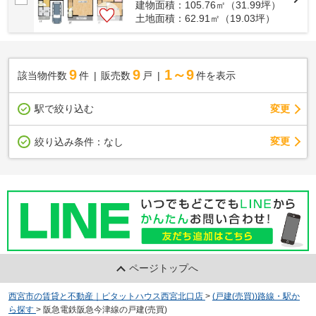
建物面積：105.76㎡（31.99坪）
土地面積：62.91㎡（19.03坪）
9
9
1～9
該当物件数
件
販売数
戸
件を表示
駅で絞り込む
変更
変更
絞り込み条件：
なし
ページトップへ
西宮市の賃貸と不動産｜ピタットハウス西宮北口店
>
(戸建(売買))路線・駅か
ら探す
>
阪急電鉄阪急今津線の戸建(売買)