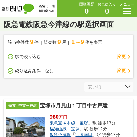
閲覧履歴
お気に入り
メニュー
0
0
阪急電鉄阪急今津線の駅選択画面
9
9
1～9
該当物件数
件
販売数
戸
件を表示
駅で絞り込む
変更
変更
絞り込み条件：
なし
宝塚市月見山１丁目中古戸建
売買 | 中古一戸建
980
万円
阪急宝塚本線
「
宝塚
」駅 徒歩13分
福知山線
「
宝塚
」駅 徒歩12分
阪急今津線
「
宝塚南口
」駅 徒歩17分