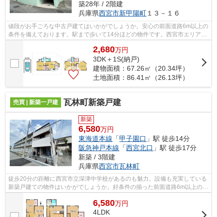
築28年 / 2階建
兵庫県
西宮市
新甲陽町
１３－１６
値段がお手ごろな中古戸建てはいかがでしょうか。安心の前面道路6m以上の
条件を備えております。駅まで歩いて14分ほどの物件です。西宮市エリアや
阪急甲陽線甲陽園付近で、お客様のご...
2,680
万
円
3DK＋1S(納戸)
建物面積：67.26㎡（20.34坪）
土地面積：86.41㎡（26.13坪）
瓦林町新築戸建
売買 | 新築一戸建
新築
6,580
万円
東海道本線
「
甲子園口
」駅 徒歩14分
阪急神戸本線
「
西宮北口
」駅 徒歩17分
新築 / 3階建
兵庫県
西宮市
瓦林町
徒歩20分の距離に西宮市立深津中学校があるのも魅力。設備も充実している
新築戸建ての物件はいかがでしょうか。好条件の揃った前面道路6m以上の物
件をお薦めいたします。結露の発生を...
6,580
万
円
4LDK