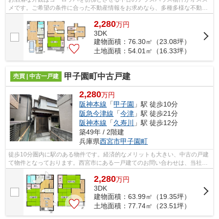
メです。ご希望の条件に合った不動産情報をお求めなら、多種多様な不動産
情報を取り扱う当社にご用命ください...
2,280
万
円
3DK
建物面積：76.30㎡（23.08坪）
土地面積：54.01㎡（16.33坪）
甲子園町中古戸建
売買 | 中古一戸建
2,280
万円
阪神本線
「
甲子園
」駅 徒歩10分
阪急今津線
「
今津
」駅 徒歩21分
阪神本線
「
久寿川
」駅 徒歩12分
築49年 / 2階建
兵庫県
西宮市
甲子園町
徒歩10分圏内に駅のある物件です。経済的なメリットも大きい、中古の戸建
て物件となっております。西宮市にある一戸建てのお問い合わせは、当社が
承っております。マイホームの購入を...
2,280
万
円
3DK
建物面積：63.99㎡（19.35坪）
土地面積：77.74㎡（23.51坪）