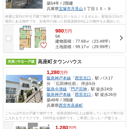
築54年 / 2階建
兵庫県
宝塚市
月見山
１丁目１５－９
綺麗な室内の中古戸建て物件で素敵な日々をおくりませんか。駅徒歩13分の
場所にある物件です。好条件の揃った前面道路6m以上の物件をお薦めいたし
ます。宝塚市エリアや阪急宝塚本線宝...
980
万
円
5K
建物面積：77.68㎡（23.49坪）
土地面積：99.17㎡（29.99坪）
高座町タウンハウス
売買 | 中古一戸建
1,280
万円
阪急神戸本線
「
西宮北口
」駅 バス17
分 「広田神社前」 停歩5分
阪急今津線
「
門戸厄神
」駅 徒歩24分
阪急神戸本線
「
西宮北口
」駅 徒歩26分
築48年 / 3階建
兵庫県
西宮市
高座町
こちらは中古の戸建て物件です。前面道路6m以上は確保しているので車の出
し入れもラクラクです。100坪ある物件です。ご希望に沿った一戸建てをご
紹介致します。西宮市の阪急神戸本線西...
1,280
万
円